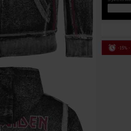
-15% -
Código
Válido hasta 8
Solo online. P
Tras introduci
No acumulable
descuento: lib
Onkelz, Broile
que incluyan 