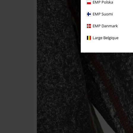
EMP Polska
EMP Suomi
EMP Danmark
Large Belgique