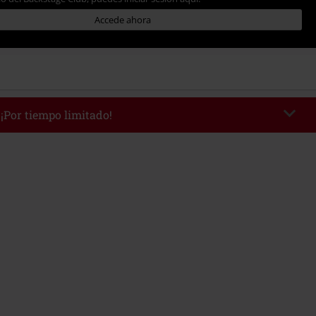
Accede ahora
 ¡Por tiempo limitado!
WEEKEND
Copia el código
/9/26
edido mínimo 49,99 €.
r el código, el descuento se deducirá automáticamente al final del pedido.
 con otras promociones Códigos promocionales.. Quedan excluidos de este
ros, artículos multimedia, entradas, Rammstein, (Till) Lindemann, Böhse
rs, Die Ärzte, Die Toten Hosen, Metality, Funko Pop!, vales regalo y artículos
una donación.