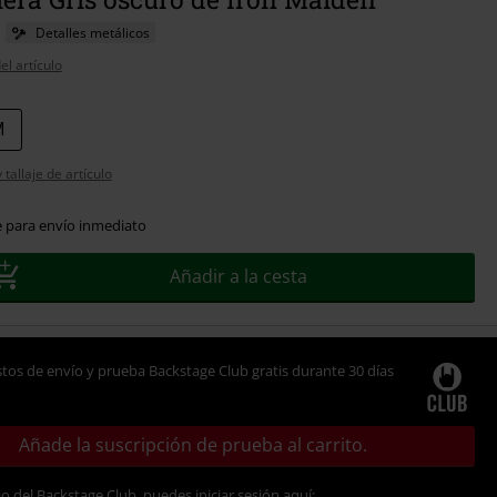
Detalles metálicos
el artículo
M
tallaje de artículo
e para envío inmediato
Añadir a la cesta
tos de envío y prueba Backstage Club gratis durante 30 días
Añade la suscripción de prueba al carrito.
io del Backstage Club, puedes iniciar sesión aquí: