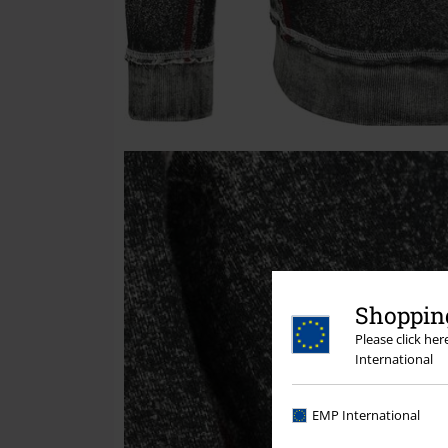
Shopping
Please click he
International
EMP International