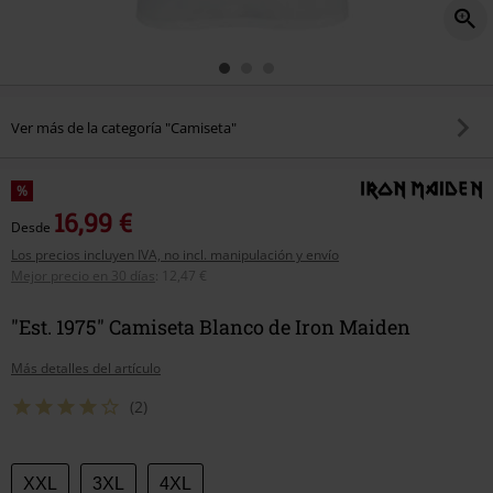
Ver más de la categoría "Camiseta"
%
16,99 €
Desde
Los precios incluyen IVA, no incl. manipulación y envío
Mejor precio en 30 días
:
12,47 €
"Est. 1975" Camiseta Blanco de Iron Maiden
Más detalles del artículo
(2)
Elige
XXL
3XL
4XL