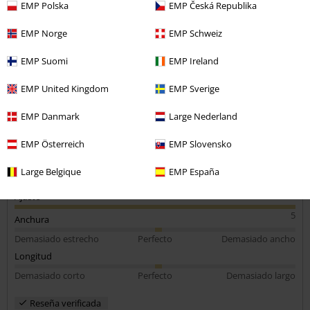
EMP Polska
EMP Česká Republika
Tú estatura en metros (ej. 1,82): 1,83
Talla comprada: L
EMP Norge
EMP Schweiz
Enviar comentario
Maiden
EMP Suomi
EMP Ireland
Camiseta muy guapa,y muy bien relación calidad precio
EMP United Kingdom
EMP Sverige
EMP Danmark
Large Nederland
EMP Österreich
EMP Slovensko
Calidad
5
Large Belgique
EMP España
Diseño
5
Ajuste
5
Anchura
Demasiado estrecho
Perfecto
Demasiado ancho
Longitud
Demasiado corto
Perfecto
Demasiado largo
Reseña verificada