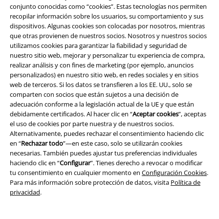
conjunto conocidas como “cookies”. Estas tecnologías nos permiten
recopilar información sobre los usuarios, su comportamiento y sus
dispositivos. Algunas cookies son colocadas por nosotros, mientras
que otras provienen de nuestros socios. Nosotros y nuestros socios
utilizamos cookies para garantizar la fiabilidad y seguridad de
nuestro sitio web, mejorar y personalizar tu experiencia de compra,
realizar análisis y con fines de marketing (por ejemplo, anuncios
personalizados) en nuestro sitio web, en redes sociales y en sitios
web de terceros. Si los datos se transfieren a los EE. UU., solo se
comparten con socios que están sujetos a una decisión de
adecuación conforme a la legislación actual de la UE y que están
Legal
debidamente certificados. Al hacer clic en “
Aceptar cookies
”, aceptas
el uso de cookies por parte nuestra y de nuestros socios.
Términos y Condiciones
Alternativamente, puedes rechazar el consentimiento haciendo clic
en “
Rechazar todo
”—en este caso, solo se utilizarán cookies
Aviso Legal
necesarias. También puedes ajustar tus preferencias individuales
haciendo clic en “
Configurar
”. Tienes derecho a revocar o modificar
Ley protección de datos
tu consentimiento en cualquier momento en
Configuración Cookies
.
Para más información sobre protección de datos, visita
Política de
privacidad
.
Eliminación de residuos y protección del medioambiente
Declaración de Conformidad