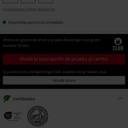
tu
Dimensiones y tallaje de artículo
talla
Disponible para envío inmediato
Ahorra en gastos de envío y prueba Backstage Club gratis
durante 30 días
Añade la suscripción de prueba al carrito.
Si ya eres socio del Backstage Club, puedes iniciar sesión aquí:
Accede ahora
Certificados