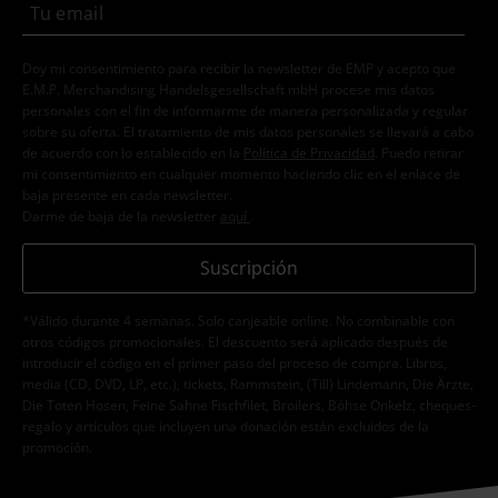
Doy mi consentimiento para recibir la newsletter de EMP y acepto que
E.M.P. Merchandising Handelsgesellschaft mbH procese mis datos
personales con el fin de informarme de manera personalizada y regular
sobre su oferta. El tratamiento de mis datos personales se llevará a cabo
de acuerdo con lo establecido en la
Política de Privacidad
. Puedo retirar
mi consentimiento en cualquier momento haciendo clic en el enlace de
baja presente en cada newsletter.
Darme de baja de la newsletter
aquí
.
Suscripción
*Válido durante 4 semanas. Solo canjeable online. No combinable con
otros códigos promocionales. El descuento será aplicado después de
introducir el código en el primer paso del proceso de compra. Libros,
media (CD, DVD, LP, etc.), tickets, Rammstein, (Till) Lindemann, Die Ärzte,
Die Toten Hosen, Feine Sahne Fischfilet, Broilers, Böhse Onkelz, cheques-
regalo y artículos que incluyen una donación están excluidos de la
promoción.