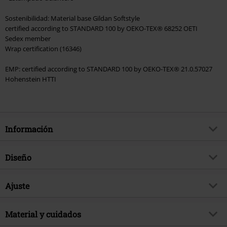
Sostenibilidad: Material base Gildan Softstyle
certified according to STANDARD 100 by OEKO-TEX® 68252 OETI
Sedex member
Wrap certification (16346)
EMP: certified according to STANDARD 100 by OEKO-TEX® 21.0.57027
Hohenstein HTTI
Información
Artículo no.
580241
Diseño
Título
Est. 1975
Tipo de producto
Camiseta
Género Musical
Ajuste
Heavy Metal
Patrón
Liso
tema producto
Merch Bandas, Bandas,
Forma/Tops
Regular
Sostenibilidad
Estampada
Material y cuidados
si
Largo (de la ropa)
Normal
Firma
no