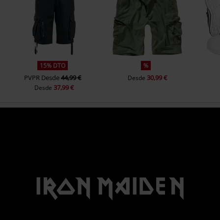
15% DTO
%
PVPR
Desde
44,99 €
30,99 €
Desde
37,99 €
Desde