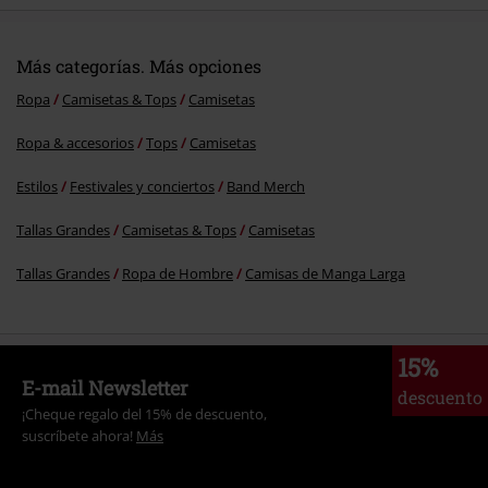
Más categorías. Más opciones
Ropa
Camisetas & Tops
Camisetas
Ropa & accesorios
Tops
Camisetas
Estilos
Festivales y conciertos
Band Merch
Tallas Grandes
Camisetas & Tops
Camisetas
Tallas Grandes
Ropa de Hombre
Camisas de Manga Larga
15%
E-mail Newsletter
descuento
¡Cheque regalo del 15% de descuento,
suscríbete ahora!
Más