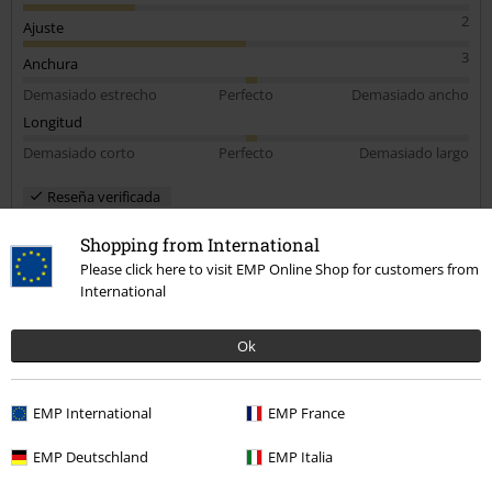
2
Ajuste
3
Anchura
Demasiado estrecho
Perfecto
Demasiado ancho
Longitud
Demasiado corto
Perfecto
Demasiado largo
Reseña verificada
¿Te ha sido útil esta opinión?
Shopping from International
Please click here to visit EMP Online Shop for customers from
International
Comentario
Ok
EMP International
EMP France
Saúl H.
EMP Deutschland
EMP Italia
10 Reseñas
Publicado: martes, 11 febrero, 2025