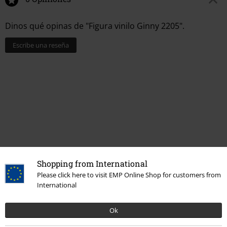
Dinos qué opinas de "Figura vinilo Ginny 2205".
Escribe una reseña
Shopping from International
Please click here to visit EMP Online Shop for customers from
Más categorías. Más opciones
International
Ofertas %
OUTLET
Vida & tiempo libre
Ok
Entretenimiento