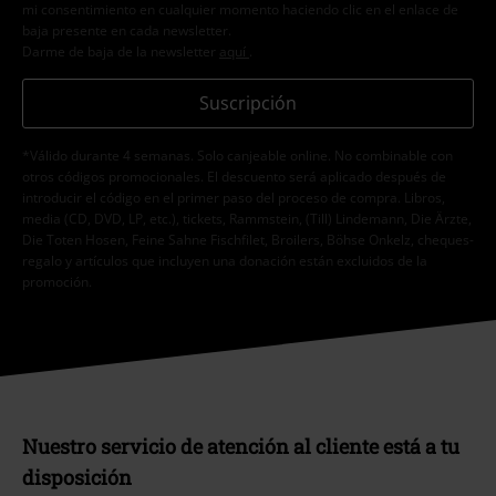
mi consentimiento en cualquier momento haciendo clic en el enlace de
baja presente en cada newsletter.
Darme de baja de la newsletter
aquí
.
Suscripción
*Válido durante 4 semanas. Solo canjeable online. No combinable con
otros códigos promocionales. El descuento será aplicado después de
introducir el código en el primer paso del proceso de compra. Libros,
media (CD, DVD, LP, etc.), tickets, Rammstein, (Till) Lindemann, Die Ärzte,
Die Toten Hosen, Feine Sahne Fischfilet, Broilers, Böhse Onkelz, cheques-
regalo y artículos que incluyen una donación están excluidos de la
promoción.
Nuestro servicio de atención al cliente está a tu
disposición