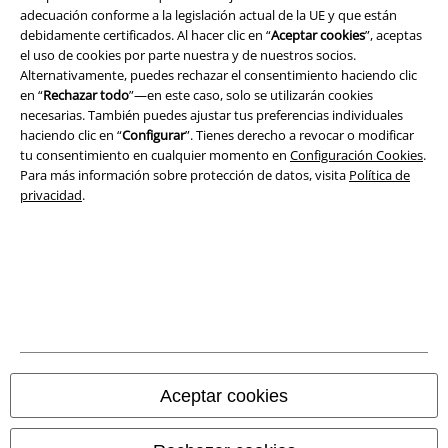
adecuación conforme a la legislación actual de la UE y que están
debidamente certificados. Al hacer clic en “
Aceptar cookies
”, aceptas
el uso de cookies por parte nuestra y de nuestros socios.
Alternativamente, puedes rechazar el consentimiento haciendo clic
Legal
en “
Rechazar todo
”—en este caso, solo se utilizarán cookies
necesarias. También puedes ajustar tus preferencias individuales
Términos y Condiciones
haciendo clic en “
Configurar
”. Tienes derecho a revocar o modificar
tu consentimiento en cualquier momento en
Configuración Cookies
.
Aviso Legal
Para más información sobre protección de datos, visita
Política de
privacidad
.
Ley protección de datos
Eliminación de residuos y protección del medioambiente
Declaración de Conformidad
Información sobre accesibilidad
Configuración Cookies
Aceptar cookies
Cancelar pedido