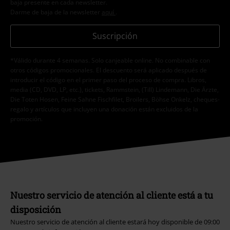
baja presente en cada newsletter.
Darme de baja de la newsletter
aquí
.
Suscripción
*Válido durante 4 semanas. Solo canjeable online. No combinable con
otros códigos promocionales. El descuento será aplicado después de
introducir el código en el primer paso del proceso de compra. Libros,
media (CD, DVD, LP, etc.), tickets, Rammstein, (Till) Lindemann, Die Ärzte,
Die Toten Hosen, Feine Sahne Fischfilet, Broilers, Böhse Onkelz, cheques-
regalo y artículos que incluyen una donación están excluidos de la
promoción.
Nuestro servicio de atención al cliente está a tu
disposición
Nuestro servicio de atención al cliente estará hoy disponible de 09:00