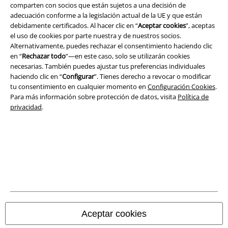
comparten con socios que están sujetos a una decisión de
adecuación conforme a la legislación actual de la UE y que están
debidamente certificados. Al hacer clic en “
Aceptar cookies
”, aceptas
Legal
el uso de cookies por parte nuestra y de nuestros socios.
Alternativamente, puedes rechazar el consentimiento haciendo clic
Términos y Condiciones
en “
Rechazar todo
”—en este caso, solo se utilizarán cookies
necesarias. También puedes ajustar tus preferencias individuales
Aviso Legal
haciendo clic en “
Configurar
”. Tienes derecho a revocar o modificar
tu consentimiento en cualquier momento en
Configuración Cookies
.
Ley protección de datos
Para más información sobre protección de datos, visita
Política de
privacidad
.
Eliminación de residuos y protección del medioambiente
Declaración de Conformidad
Información sobre accesibilidad
Configuración Cookies
Cancelar pedido
Aceptar cookies