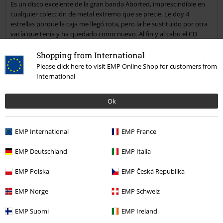
Es un disco excelente de la gran banda Aborted, imprescindible en
cualquier colección de metal extremo que se precie. Le doy 4
estrellas porque la caja me llegó rota, pero la he sustituido por otra
vacía que tenía y ha quedado como nuevo. Al fin y al cabo el CD
estaba intacto ;)
Shopping from International
Please click here to visit EMP Online Shop for customers from
Reseña verificada
International
¿Te ha sido útil esta opinión?
Ok
EMP International
EMP France
Comentario
EMP Deutschland
EMP Italia
EMP Polska
EMP Česká Republika
Más categorías. Más opciones
EMP Norge
EMP Schweiz
Ofertas %
Media
CDs
EMP Suomi
EMP Ireland