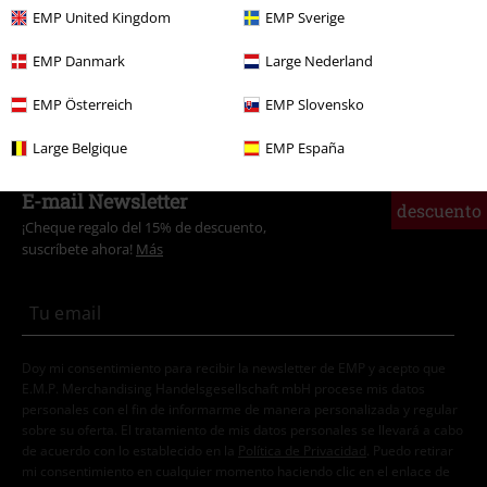
Band Merch
Top Bands
Aborted
EMP United Kingdom
EMP Sverige
Enviar comentario
Band Merch
Media
CDs
EMP Danmark
Large Nederland
Band Merch
Género
Death Metal
EMP Österreich
EMP Slovensko
Large Belgique
EMP España
15%
E-mail Newsletter
descuento
¡Cheque regalo del 15% de descuento,
suscríbete ahora!
Más
Doy mi consentimiento para recibir la newsletter de EMP y acepto que
E.M.P. Merchandising Handelsgesellschaft mbH procese mis datos
personales con el fin de informarme de manera personalizada y regular
sobre su oferta. El tratamiento de mis datos personales se llevará a cabo
de acuerdo con lo establecido en la
Política de Privacidad
. Puedo retirar
mi consentimiento en cualquier momento haciendo clic en el enlace de