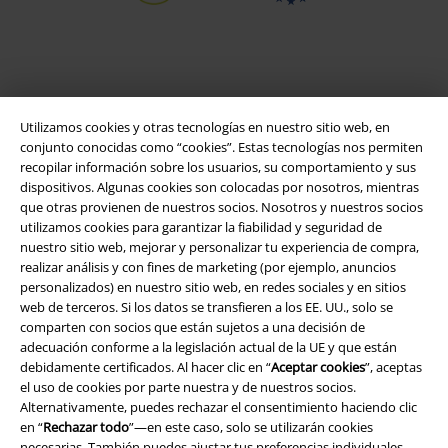
Utilizamos cookies y otras tecnologías en nuestro sitio web, en
conjunto conocidas como “cookies”. Estas tecnologías nos permiten
recopilar información sobre los usuarios, su comportamiento y sus
dispositivos. Algunas cookies son colocadas por nosotros, mientras
que otras provienen de nuestros socios. Nosotros y nuestros socios
Legal
utilizamos cookies para garantizar la fiabilidad y seguridad de
nuestro sitio web, mejorar y personalizar tu experiencia de compra,
Términos y Condiciones
realizar análisis y con fines de marketing (por ejemplo, anuncios
personalizados) en nuestro sitio web, en redes sociales y en sitios
Aviso Legal
web de terceros. Si los datos se transfieren a los EE. UU., solo se
comparten con socios que están sujetos a una decisión de
adecuación conforme a la legislación actual de la UE y que están
Ley protección de datos
debidamente certificados. Al hacer clic en “
Aceptar cookies
”, aceptas
el uso de cookies por parte nuestra y de nuestros socios.
Eliminación de residuos y protección del medioambiente
Alternativamente, puedes rechazar el consentimiento haciendo clic
en “
Rechazar todo
”—en este caso, solo se utilizarán cookies
Declaración de Conformidad
necesarias. También puedes ajustar tus preferencias individuales