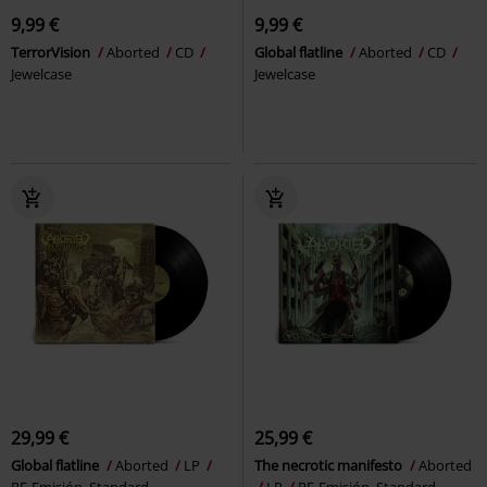
9,99 €
9,99 €
TerrorVision
Aborted
CD
Global flatline
Aborted
CD
Jewelcase
Jewelcase
29,99 €
25,99 €
Global flatline
Aborted
LP
The necrotic manifesto
Aborted
RE-Emisión, Standard
LP
RE-Emisión, Standard