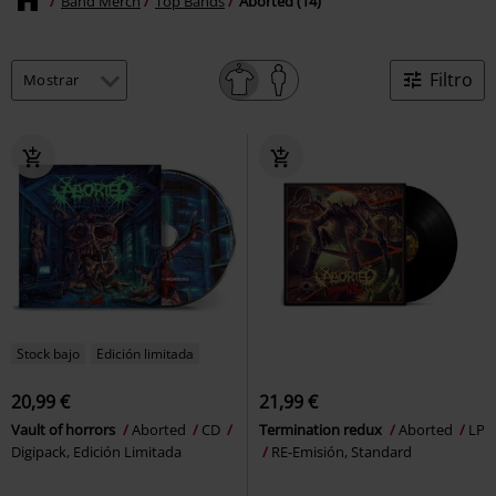
Band Merch
Top Bands
Aborted (14)
Filtro
Stock bajo
Edición limitada
20,99 €
21,99 €
Vault of horrors
Aborted
CD
Termination redux
Aborted
LP
Digipack, Edición Limitada
RE-Emisión, Standard