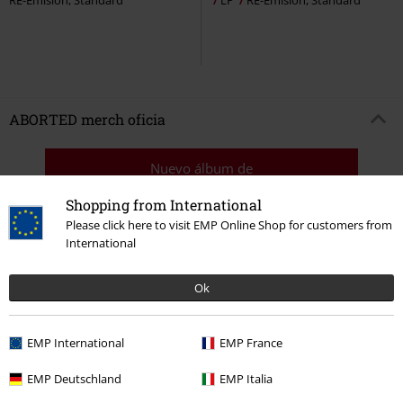
ABORTED merch oficia
Nuevo álbum de
Aborted
:
Shopping from International
"
Vault Of Horrors
"
Please click here to visit EMP Online Shop for customers from
a partir del 15.03.2024 en EMP ...!
International
Ok
15%
E-mail Newsletter
descuento
¡Cheque regalo del 15% de descuento,
EMP International
EMP France
suscríbete ahora!
Más
EMP Deutschland
EMP Italia