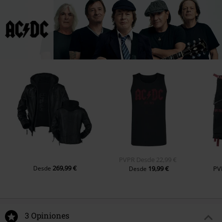
PVPR
Desde
22,99 €
269,99 €
Desde
19,99 €
PV
Desde
3 Opiniones