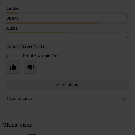
horrible.
Calidad
1
Diseño
4
Ajuste
3
Reseña verificada
¿Te ha sido útil esta opinión?
Comentario
1 Comentarios
JN m.
Publicado: martes, 3 junio, 2025 12:33:38 AM
La marca Gildan... rápida creación...Le recomiendo Spiral,
Última visita
tienen productos dé calidad,...hoy mismo me llegó un
pedido dé camiseta dé manga corta, pará el verano