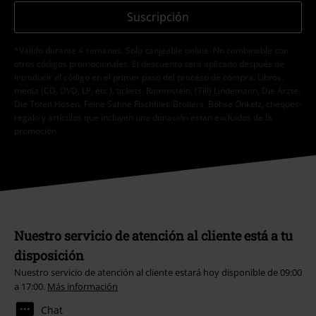
Suscripción
*Válido durante 4 semanas. Solo canjeable online. No combinable con
otros códigos promocionales. El descuento será aplicado después de
introducir el código en el primer paso del proceso de compra. Libros,
media (CD, DVD, LP, etc.), tickets, Rammstein, (Till) Lindemann, Die Ärzte,
Die Toten Hosen, Feine Sahne Fischfilet, Broilers, Böhse Onkelz, cheques-
regalo y artículos que incluyen una donación están excluidos de la
promoción.
Nuestro servicio de atención al cliente está a tu
disposición
Nuestro servicio de atención al cliente estará hoy disponible de 09:00
a 17:00.
Más información
Chat