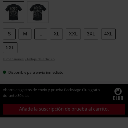
tu
talla
S
M
L
XL
XXL
3XL
4XL
5XL
Dimensiones y tallaje de artículo
Disponible para envío inmediato
Ahorra en gastos de envío y prueba Backstage Club gratis
durante 30 días
Añade la suscripción de prueba al carrito.