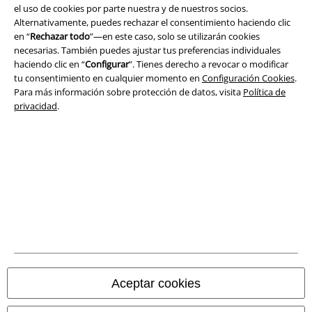
Legal
el uso de cookies por parte nuestra y de nuestros socios.
Alternativamente, puedes rechazar el consentimiento haciendo clic
Términos y Condiciones
en “
Rechazar todo
”—en este caso, solo se utilizarán cookies
necesarias. También puedes ajustar tus preferencias individuales
Aviso Legal
haciendo clic en “
Configurar
”. Tienes derecho a revocar o modificar
tu consentimiento en cualquier momento en
Configuración Cookies
.
Para más información sobre protección de datos, visita
Política de
Ley protección de datos
privacidad
.
Eliminación de residuos y protección del medioambiente
Declaración de Conformidad
Información sobre accesibilidad
Configuración Cookies
Cancelar pedido
Aceptar cookies
Todos los precios incluyen el IVA pero no los
gastos de transporte
© 1986-2026 E.M.P. Merchandising HGmbH