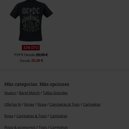
Enviar comentario
¿Te ha resultado útil este comentario?
32% DTO
PVPR
Desde
29,99 €
20,39 €
Desde
Más categorías. Más opciones
Nuevo
Band Merch
Tallas Grandes
Ofertas %
Mujer
Ropa
Camisetas & Tops
Camisetas
Ropa
Camisetas & Tops
Camisetas
Ropa & accesorios
Tops
Camisetas