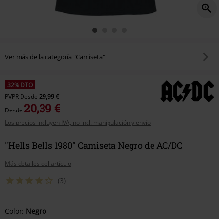
Ver más de la categoría "Camiseta"
32% DTO
PVPR
Desde
29,99 €
20,39 €
Desde
Los precios incluyen IVA, no incl. manipulación y envío
"Hells Bells 1980" Camiseta Negro de AC/DC
Más detalles del artículo
(3)
Elige
Color:
Negro