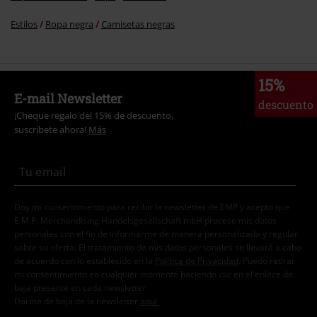
Estilos
Ropa negra
Camisetas negras
15%
E-mail Newsletter
descuento
¡Cheque regalo del 15% de descuento,
suscríbete ahora!
Más
Doy mi consentimiento para recibir la newsletter de EMP y acepto que
E.M.P. Merchandising Handelsgesellschaft mbH procese mis datos
personales con el fin de informarme de manera personalizada y regular
sobre su oferta. El tratamiento de mis datos personales se llevará a cabo
de acuerdo con lo establecido en la
Política de Privacidad
. Puedo retirar
mi consentimiento en cualquier momento haciendo clic en el enlace de
baja presente en cada newsletter.
Darme de baja de la newsletter
aquí
.