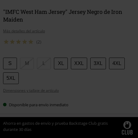
"IMFC West Ham Jersey" Jersey Negro de Iron
Maiden
Más detalles del artículo
(2)
Elige
S
M
L
XL
XXL
3XL
4XL
tu
talla
5XL
Dimensiones y tallaje de artículo
Disponible para envío inmediato
Ahorra en gastos de envío y prueba Backstage Club gratis
durante 30 días