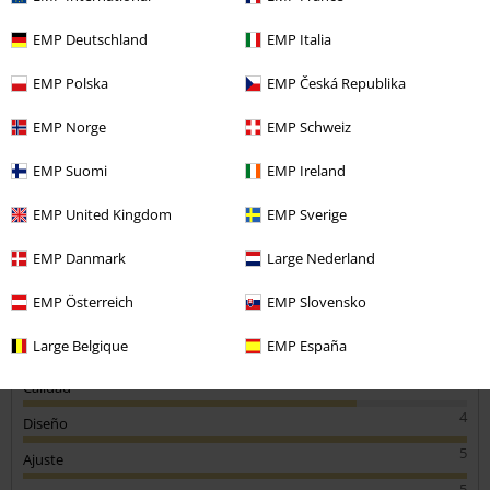
EMP Deutschland
EMP Italia
Asier M.
EMP Polska
EMP Česká Republika
4 Reseñas
Publicado: jueves, 14 agosto, 2025
EMP Norge
EMP Schweiz
Tú estatura en metros (ej. 1,82): 1,78
EMP Suomi
EMP Ireland
Talla comprada: XL
Enviar comentario
Perfecta
EMP United Kingdom
EMP Sverige
Muy ligera.
EMP Danmark
Large Nederland
Tallaje perfecto.
Diseño fenomenal.
EMP Österreich
EMP Slovensko
Large Belgique
EMP España
Calidad
4
Diseño
5
Ajuste
5
Anchura