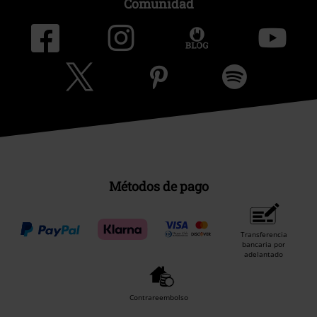
Métodos de pago
Transferencia
bancaria por
adelantado
Contrareembolso