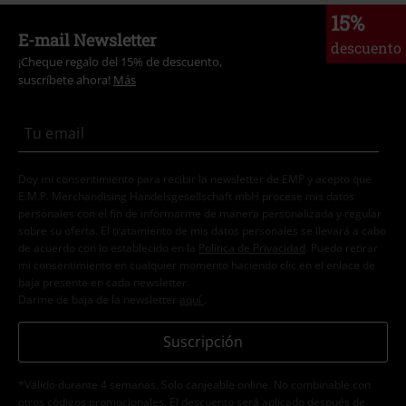
15%
E-mail Newsletter
descuento
¡Cheque regalo del 15% de descuento,
suscríbete ahora!
Más
Doy mi consentimiento para recibir la newsletter de EMP y acepto que
E.M.P. Merchandising Handelsgesellschaft mbH procese mis datos
personales con el fin de informarme de manera personalizada y regular
sobre su oferta. El tratamiento de mis datos personales se llevará a cabo
de acuerdo con lo establecido en la
Política de Privacidad
. Puedo retirar
mi consentimiento en cualquier momento haciendo clic en el enlace de
baja presente en cada newsletter.
Darme de baja de la newsletter
aquí
.
Suscripción
*Válido durante 4 semanas. Solo canjeable online. No combinable con
otros códigos promocionales. El descuento será aplicado después de