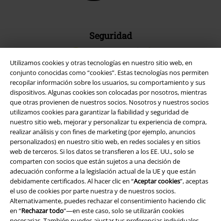
Seguridad
Utilizamos cookies y otras tecnologías en nuestro sitio web, en
conjunto conocidas como “cookies”. Estas tecnologías nos permiten
recopilar información sobre los usuarios, su comportamiento y sus
dispositivos. Algunas cookies son colocadas por nosotros, mientras
que otras provienen de nuestros socios. Nosotros y nuestros socios
utilizamos cookies para garantizar la fiabilidad y seguridad de
nuestro sitio web, mejorar y personalizar tu experiencia de compra,
realizar análisis y con fines de marketing (por ejemplo, anuncios
personalizados) en nuestro sitio web, en redes sociales y en sitios
web de terceros. Si los datos se transfieren a los EE. UU., solo se
comparten con socios que están sujetos a una decisión de
adecuación conforme a la legislación actual de la UE y que están
Legal
debidamente certificados. Al hacer clic en “
Aceptar cookies
”, aceptas
el uso de cookies por parte nuestra y de nuestros socios.
Términos y Condiciones
Alternativamente, puedes rechazar el consentimiento haciendo clic
en “
Rechazar todo
”—en este caso, solo se utilizarán cookies
Aviso Legal
necesarias. También puedes ajustar tus preferencias individuales