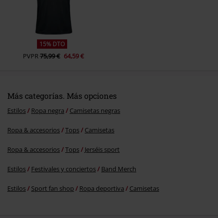
15% DTO
PVPR
75,99 €
64,59 €
Más categorías. Más opciones
Estilos
Ropa negra
Camisetas negras
Ropa & accesorios
Tops
Camisetas
Ropa & accesorios
Tops
Jerséis sport
Estilos
Festivales y conciertos
Band Merch
Estilos
Sport fan shop
Ropa deportiva
Camisetas