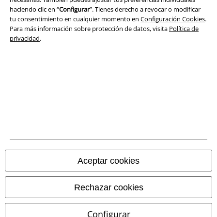
haciendo clic en “
Configurar
”. Tienes derecho a revocar o modificar
Ley protección de datos
tu consentimiento en cualquier momento en
Configuración Cookies
.
Para más información sobre protección de datos, visita
Política de
Eliminación de residuos y protección del medioambiente
privacidad
.
Declaración de Conformidad
Información sobre accesibilidad
Configuración Cookies
Cancelar pedido
Todos los precios incluyen el IVA pero no los
gastos de transporte
© 1986-2026 E.M.P. Merchandising HGmbH
Aceptar cookies
Rechazar cookies
Tiendas EMP online
Configurar