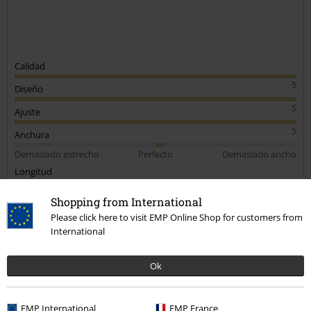
Calidad
5
Diseño
5
Ajuste
5
Anchura
Demasiado estrecho
Perfecto
Demasiado ancho
Longitud
Demasiado corto
Perfecto
Demasiado largo
Shopping from International
Reseña verificada
Please click here to visit EMP Online Shop for customers from
International
¿Te ha sido útil esta opinión?
Ok
Comentario
EMP International
EMP France