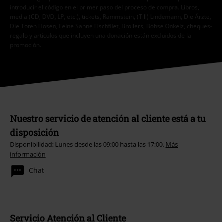
introducir el código en el primer paso del proceso de compra. Libros,
media (CD, DVD, LP, etc.), tickets, Rammstein, (Till) Lindemann, Die Ärzte,
Die Toten Hosen, Feine Sahne Fischfilet, Broilers, Böhse Onkelz, cheques-
regalo y artículos que incluyen una donación están excluidos de la
promoción.
Nuestro servicio de atención al cliente está a tu
disposición
Disponibilidad: Lunes desde las 09:00 hasta las 17:00.
Más
información
Chat
Servicio Atención al Cliente