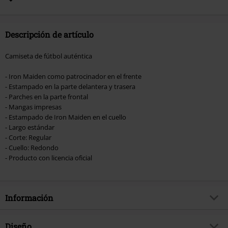
Hosen, Metality, Funko Pop!, vales regalo y artículos que incluyan una
donación.
Descripción de artículo
Camiseta de fútbol auténtica
- Iron Maiden como patrocinador en el frente
- Estampado en la parte delantera y trasera
- Parches en la parte frontal
- Mangas impresas
- Estampado de Iron Maiden en el cuello
- Largo estándar
- Corte: Regular
- Cuello: Redondo
- Producto con licencia oficial
Información
Artículo no.
582742
Diseño