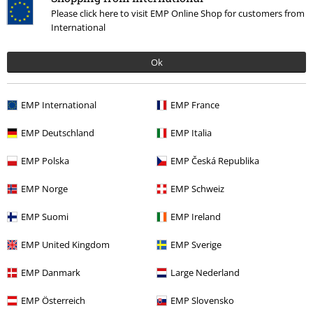
Tú estatura en metros (ej. 1,82): 1,82
Please click here to visit EMP Online Shop for customers from
Talla comprada: M
International
Perfecta
Ok
Queda perfecta , muy guapa
EMP International
EMP France
EMP Deutschland
EMP Italia
Calidad
EMP Polska
EMP Česká Republika
5
Diseño
EMP Norge
EMP Schweiz
5
Ajuste
5
EMP Suomi
EMP Ireland
Anchura
Demasiado estrecho
Perfecto
Demasiado ancho
EMP United Kingdom
EMP Sverige
Longitud
EMP Danmark
Large Nederland
Demasiado corto
Perfecto
Demasiado largo
EMP Österreich
EMP Slovensko
Reseña verificada