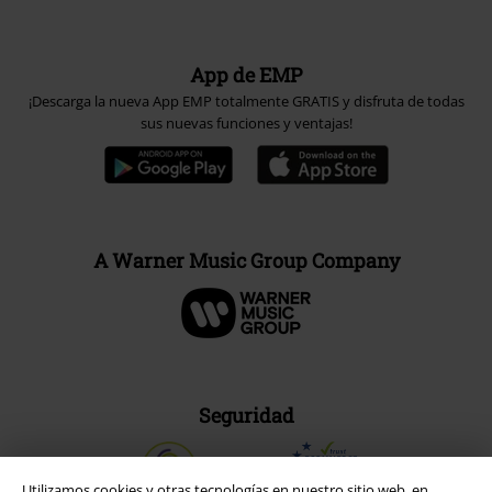
App de EMP
¡Descarga la nueva App EMP totalmente GRATIS y disfruta de todas
sus nuevas funciones y ventajas!
A Warner Music Group Company
Seguridad
Utilizamos cookies y otras tecnologías en nuestro sitio web, en