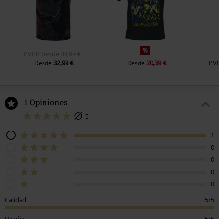
%
PVPR
Desde
49,99 €
32,99 €
20,39 €
PV
Desde
Desde
1 Opiniones
5
1
0
0
0
0
Calidad
5/5
Diseño
5/5