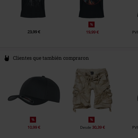
%
23,99 €
19,99 €
PV
Clientes que también compraron
%
%
10,99 €
30,39 €
PV
Desde