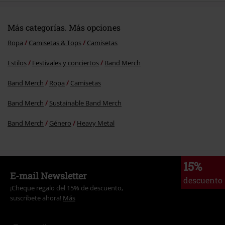
Más categorías. Más opciones
Ropa
Camisetas & Tops
Camisetas
Estilos
Festivales y conciertos
Band Merch
Band Merch
Ropa
Camisetas
Band Merch
Sustainable Band Merch
Band Merch
Género
Heavy Metal
15%
E-mail Newsletter
descuento
¡Cheque regalo del 15% de descuento,
suscríbete ahora!
Más