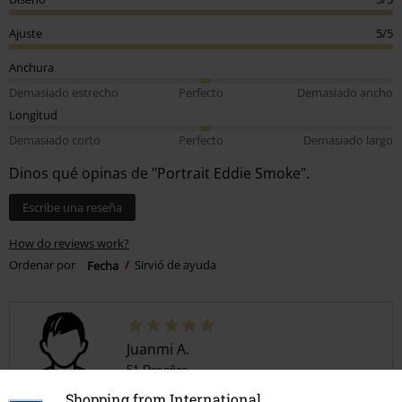
Ajuste
5/5
Anchura
Demasiado estrecho
Perfecto
Demasiado ancho
Longitud
Demasiado corto
Perfecto
Demasiado largo
Dinos qué opinas de "Portrait Eddie Smoke".
Escribe una reseña
How do reviews work?
Ordenar por
Fecha
Sirvió de ayuda
Juanmi A.
51 Reseñas
Publicado: martes, 2 junio, 2026
Shopping from International