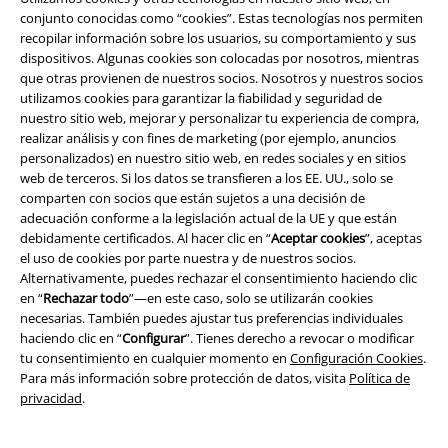
conjunto conocidas como “cookies”. Estas tecnologías nos permiten
recopilar información sobre los usuarios, su comportamiento y sus
dispositivos. Algunas cookies son colocadas por nosotros, mientras
que otras provienen de nuestros socios. Nosotros y nuestros socios
utilizamos cookies para garantizar la fiabilidad y seguridad de
nuestro sitio web, mejorar y personalizar tu experiencia de compra,
realizar análisis y con fines de marketing (por ejemplo, anuncios
personalizados) en nuestro sitio web, en redes sociales y en sitios
web de terceros. Si los datos se transfieren a los EE. UU., solo se
comparten con socios que están sujetos a una decisión de
adecuación conforme a la legislación actual de la UE y que están
Legal
debidamente certificados. Al hacer clic en “
Aceptar cookies
”, aceptas
Términos y Condiciones
el uso de cookies por parte nuestra y de nuestros socios.
Alternativamente, puedes rechazar el consentimiento haciendo clic
en “
Rechazar todo
”—en este caso, solo se utilizarán cookies
Aviso Legal
necesarias. También puedes ajustar tus preferencias individuales
haciendo clic en “
Configurar
”. Tienes derecho a revocar o modificar
Ley protección de datos
tu consentimiento en cualquier momento en
Configuración Cookies
.
Para más información sobre protección de datos, visita
Política de
Eliminación de residuos y protección del medioambiente
privacidad
.
Declaración de Conformidad