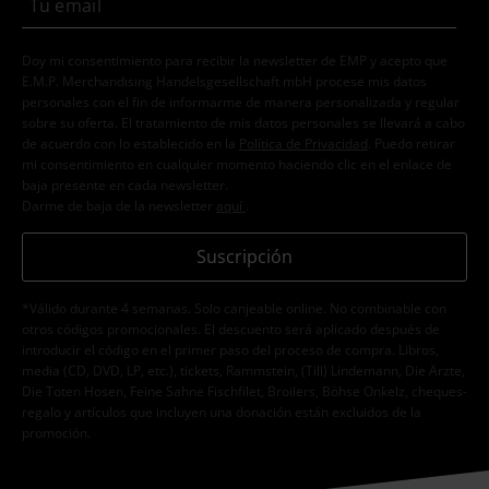
Doy mi consentimiento para recibir la newsletter de EMP y acepto que
E.M.P. Merchandising Handelsgesellschaft mbH procese mis datos
personales con el fin de informarme de manera personalizada y regular
sobre su oferta. El tratamiento de mis datos personales se llevará a cabo
de acuerdo con lo establecido en la
Política de Privacidad
. Puedo retirar
mi consentimiento en cualquier momento haciendo clic en el enlace de
baja presente en cada newsletter.
Darme de baja de la newsletter
aquí
.
Suscripción
*Válido durante 4 semanas. Solo canjeable online. No combinable con
otros códigos promocionales. El descuento será aplicado después de
introducir el código en el primer paso del proceso de compra. Libros,
media (CD, DVD, LP, etc.), tickets, Rammstein, (Till) Lindemann, Die Ärzte,
Die Toten Hosen, Feine Sahne Fischfilet, Broilers, Böhse Onkelz, cheques-
regalo y artículos que incluyen una donación están excluidos de la
promoción.