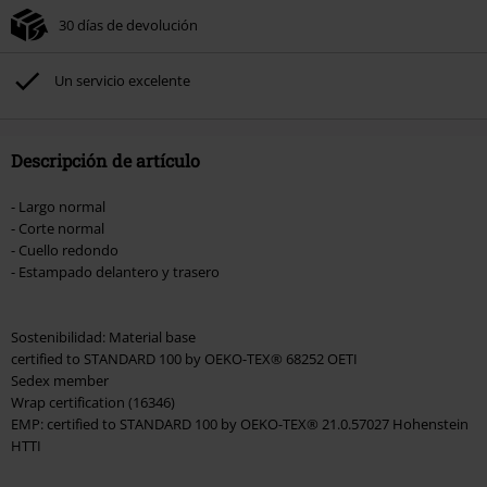
30 días de devolución
No acumulable con otras promociones Códigos promocionales.. Quedan
excluidos de este descuento: libros, artículos multimedia, entradas,
Rammstein, (Till) Lindemann, Böhse Onkelz, Broilers, Die Ärzte, Die Toten
Un servicio excelente
Hosen, Metality, Funko Pop!, vales regalo y artículos que incluyan una
donación.
Descripción de artículo
- Largo normal
- Corte normal
- Cuello redondo
- Estampado delantero y trasero
Sostenibilidad: Material base
certified to STANDARD 100 by OEKO-TEX® 68252 OETI
Sedex member
Wrap certification (16346)
EMP: certified to STANDARD 100 by OEKO-TEX® 21.0.57027 Hohenstein
HTTI