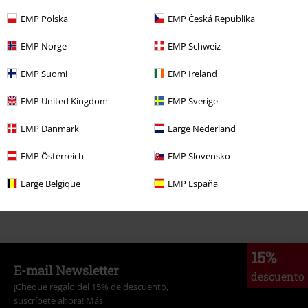
26,99 €
EMP Polska
EMP Česká Republika
EMP Norge
EMP Schweiz
Más categorías. Más opciones
EMP Suomi
EMP Ireland
Mujer
Exclusivo
EMP United Kingdom
EMP Sverige
Ropa & accesorios
Tops
Camisetas
EMP Danmark
Large Nederland
Estilos
Festivales y conciertos
Band Merch
EMP Österreich
EMP Slovensko
Mujer
Ropa
Camisetas & Tops
Camisetas
Large Belgique
EMP España
Band Merch
Ropa
Camisetas
15%
E-mail Newsletter
descuento
¡Cheque regalo del 15% de descuento,
suscríbete ahora!
Más