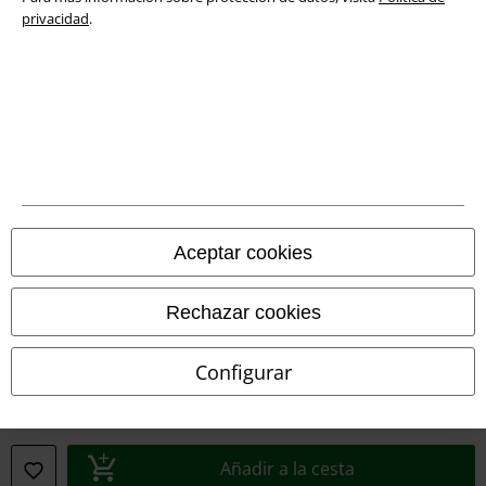
privacidad
.
Declaración de Conformidad
Información sobre accesibilidad
Configuración Cookies
Cancelar pedido
Todos los precios incluyen el IVA pero no los
gastos de transporte
Aceptar cookies
© 1986-2026 E.M.P. Merchandising HGmbH
Rechazar cookies
Configurar
Tiendas EMP online
EMP International
EMP France
Añadir a la cesta