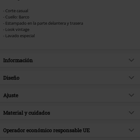
- Corte casual
- Cuello: Barco
- Estampado en la parte delantera y trasera
- Look vintage
- Lavado especial
Información
Artículo no.
577237
Diseño
Título
Powerslave
Tipo de producto
Camiseta
Género Musical
Ajuste
Heavy Metal
Patrón
Batik
Exclusivo
Si
Forma/Tops
Ancho
Lavado
Material y cuidados
Lavado al Ácido
tema producto
Merch Bandas, Bandas
Largo (de la ropa)
Normal
Estampada
si
Firma
no
Material Externo
100% algodón
Operador económico responsable UE
Estilo Estampado
Serigrafía
Licencia
licencia oficial del producto
Instrucciones de cuidado
Lavado a Máquina