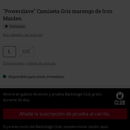
"Powerslave" Camiseta Gris marengo de Iron
Maiden
Exclusivo
Más detalles del artículo
Elige
L
XXL
tu
Dimensiones y tallaje de artículo
talla
Disponible para envío inmediato
Ahorra en gastos de envío y prueba Backstage Club gratis
durante 30 días
Añade la suscripción de prueba al carrito.
Si ya eres socio del Backstage Club, puedes iniciar sesión aquí: