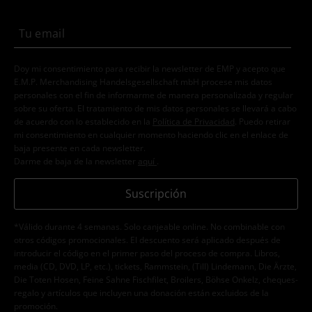
Doy mi consentimiento para recibir la newsletter de EMP y acepto que
E.M.P. Merchandising Handelsgesellschaft mbH procese mis datos
personales con el fin de informarme de manera personalizada y regular
sobre su oferta. El tratamiento de mis datos personales se llevará a cabo
de acuerdo con lo establecido en la
Política de Privacidad
. Puedo retirar
mi consentimiento en cualquier momento haciendo clic en el enlace de
baja presente en cada newsletter.
Darme de baja de la newsletter
aquí
.
Suscripción
*Válido durante 4 semanas. Solo canjeable online. No combinable con
otros códigos promocionales. El descuento será aplicado después de
introducir el código en el primer paso del proceso de compra. Libros,
media (CD, DVD, LP, etc.), tickets, Rammstein, (Till) Lindemann, Die Ärzte,
Die Toten Hosen, Feine Sahne Fischfilet, Broilers, Böhse Onkelz, cheques-
regalo y artículos que incluyen una donación están excluidos de la
promoción.