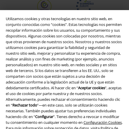
Utilizamos cookies y otras tecnologías en nuestro sitio web, en
conjunto conocidas como “cookies”. Estas tecnologías nos permiten
recopilar información sobre los usuarios, su comportamiento y sus
dispositivos. Algunas cookies son colocadas por nosotros, mientras
que otras provienen de nuestros socios. Nosotros y nuestros socios
utilizamos cookies para garantizar la fiabilidad y seguridad de
nuestro sitio web, mejorar y personalizar tu experiencia de compra,
realizar análisis y con fines de marketing (por ejemplo, anuncios
personalizados) en nuestro sitio web, en redes sociales y en sitios
web de terceros. Si los datos se transfieren a los EE. UU., solo se
Legal
comparten con socios que están sujetos a una decisión de
adecuación conforme a la legislación actual de la UE y que están
Términos y Condiciones
debidamente certificados. Al hacer clic en “
Aceptar cookies
”, aceptas
el uso de cookies por parte nuestra y de nuestros socios.
Aviso Legal
Alternativamente, puedes rechazar el consentimiento haciendo clic
en “
Rechazar todo
”—en este caso, solo se utilizarán cookies
necesarias. También puedes ajustar tus preferencias individuales
Ley protección de datos
haciendo clic en “
Configurar
”. Tienes derecho a revocar o modificar
tu consentimiento en cualquier momento en
Configuración Cookies
.
Eliminación de residuos y protección del medioambiente
Para más información sobre protección de datos, visita
Política de