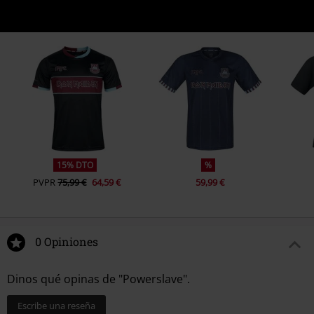
15% DTO
%
PVPR
75,99 €
64,59 €
59,99 €
0 Opiniones
Dinos qué opinas de "Powerslave".
Escribe una reseña