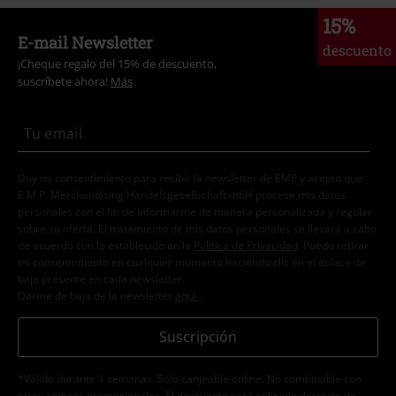
15%
E-mail Newsletter
descuento
¡Cheque regalo del 15% de descuento,
suscríbete ahora!
Más
Doy mi consentimiento para recibir la newsletter de EMP y acepto que
E.M.P. Merchandising Handelsgesellschaft mbH procese mis datos
personales con el fin de informarme de manera personalizada y regular
sobre su oferta. El tratamiento de mis datos personales se llevará a cabo
de acuerdo con lo establecido en la
Política de Privacidad
. Puedo retirar
mi consentimiento en cualquier momento haciendo clic en el enlace de
baja presente en cada newsletter.
Darme de baja de la newsletter
aquí
.
Suscripción
*Válido durante 4 semanas. Solo canjeable online. No combinable con
otros códigos promocionales. El descuento será aplicado después de