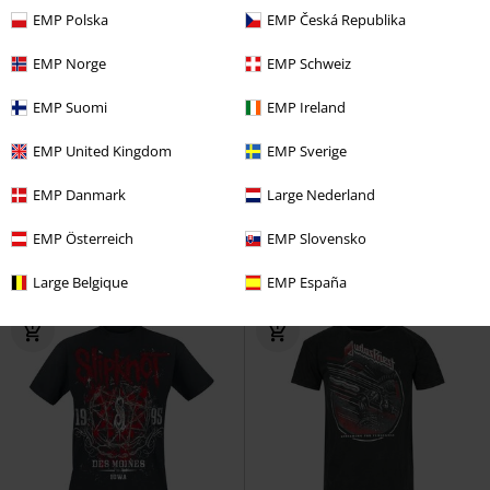
EMP Polska
EMP Česká Republika
EMP Norge
EMP Schweiz
EMP Suomi
EMP Ireland
Talla grande
Premium
PVPR
Desde
29,99 €
EMP United Kingdom
EMP Sverige
26,99 €
26,99 €
Desde
Angels Lie
Slipknot
Camiseta
1946
Fender
Camiseta
EMP Danmark
Large Nederland
EMP Österreich
EMP Slovensko
Large Belgique
EMP España