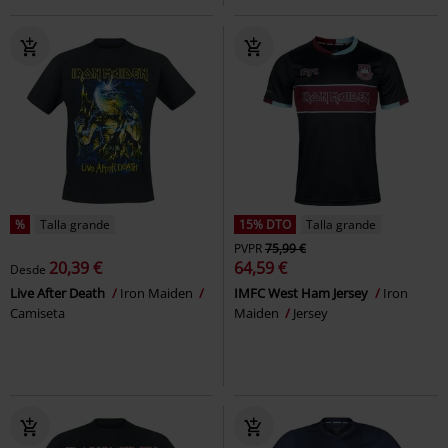
%
Talla grande
15% DTO
Talla grande
PVPR
75,99 €
20,39 €
64,59 €
Desde
Live After Death
Iron Maiden
IMFC West Ham Jersey
Iron
Camiseta
Maiden
Jersey