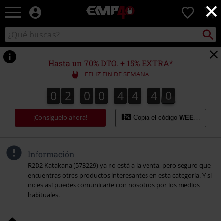
×
EMP
0
-
Música,
Buscar
Buscar
Películas,
en
TV
el
&
catálogo
Hasta un 70% DTO. + 15% EXTRA*
Gaming
FELIZ FIN DE SEMANA
Merch
-
0
2
0
0
4
4
3
9
0
2
0
0
4
4
3
8
4
0
8
Ropa
9
Alternativa
¡Consíguelo ahora!
Copia el código
WEEKEND
Información
R2D2 Katakana (573229) ya no está a la venta, pero seguro que
encuentras otros productos interesantes en esta categoría. Y si
no es así puedes comunicarte con nosotros por los medios
habituales.