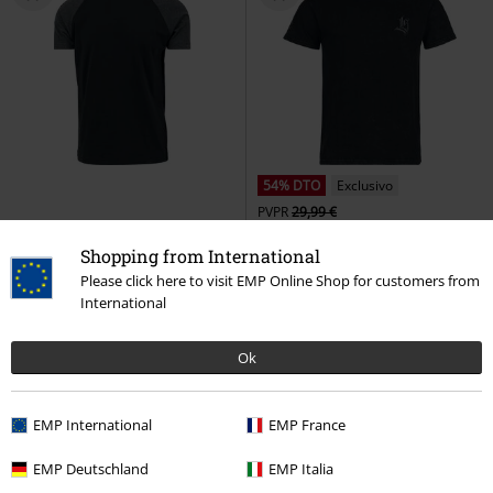
54% DTO
Exclusivo
PVPR
29,99 €
14,99 €
13,59 €
Shopping from International
Camiseta Raglan Contrast
Lost Souls
Rock Rebel by EMP
Please click here to visit EMP Online Shop for customers from
Urban Classics
Camiseta
Camiseta
International
+6
Ok
EMP International
EMP France
EMP Deutschland
EMP Italia