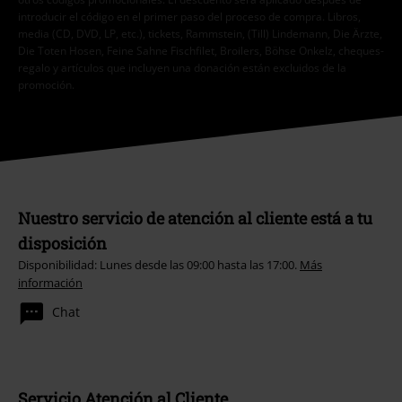
introducir el código en el primer paso del proceso de compra. Libros,
media (CD, DVD, LP, etc.), tickets, Rammstein, (Till) Lindemann, Die Ärzte,
Die Toten Hosen, Feine Sahne Fischfilet, Broilers, Böhse Onkelz, cheques-
regalo y artículos que incluyen una donación están excluidos de la
promoción.
Nuestro servicio de atención al cliente está a tu
disposición
Disponibilidad: Lunes desde las 09:00 hasta las 17:00.
Más
información
Chat
Servicio Atención al Cliente