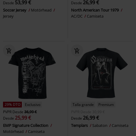
53,99 €
26,99 €
Desde
Desde
Soccer Jersey
Motörhead
North American Tour 1979
Jersey
AC/DC
Camiseta
29% DTO
Exclusivo
Talla grande
Premium
PVPR
Desde
36,99 €
PVPR
Desde
30,99 €
25,99 €
26,99 €
Desde
Desde
EMP Signature Collection
Templars
Sabaton
Camiseta
Motörhead
Camiseta