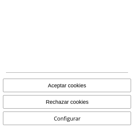
Comunidad
Métodos de pago
Aceptar cookies
Transferencia
Rechazar cookies
bancaria por
adelantado
Configurar
Contrareembolso