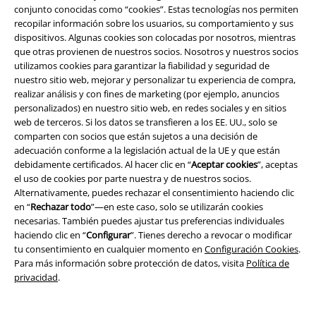
Descuento para estudiantes
conjunto conocidas como “cookies”. Estas tecnologías nos permiten
recopilar información sobre los usuarios, su comportamiento y sus
EMP Backstage Club
dispositivos. Algunas cookies son colocadas por nosotros, mientras
que otras provienen de nuestros socios. Nosotros y nuestros socios
utilizamos cookies para garantizar la fiabilidad y seguridad de
nuestro sitio web, mejorar y personalizar tu experiencia de compra,
Sobre EMP
realizar análisis y con fines de marketing (por ejemplo, anuncios
personalizados) en nuestro sitio web, en redes sociales y en sitios
EMP Eventos
web de terceros. Si los datos se transfieren a los EE. UU., solo se
comparten con socios que están sujetos a una decisión de
Programa de Afiliados
adecuación conforme a la legislación actual de la UE y que están
debidamente certificados. Al hacer clic en “
Aceptar cookies
”, aceptas
Sostenibilidad
el uso de cookies por parte nuestra y de nuestros socios.
Alternativamente, puedes rechazar el consentimiento haciendo clic
en “
Rechazar todo
”—en este caso, solo se utilizarán cookies
necesarias. También puedes ajustar tus preferencias individuales
haciendo clic en “
Configurar
”. Tienes derecho a revocar o modificar
tu consentimiento en cualquier momento en
Configuración Cookies
.
Para más información sobre protección de datos, visita
Política de
privacidad
.