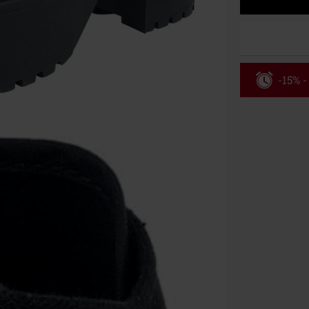
-15% -
Código
Válido hasta 8
Solo online. P
Tras introduci
No acumulable
descuento: lib
Onkelz, Broile
que incluyan 