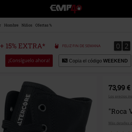
EMP
-
Música,
Películas,
r
Hombre
Niños
Ofertas %
TV
&
Gaming
0
2
0
2
 + 15% EXTRA*
FELIZ FIN DE SEMANA
Merch
-
Ropa
¡Consíguelo ahora!
Copia el código
WEEKEND
Alternativa
73,99 €
Los precios in
"Roca V
Más detalles d