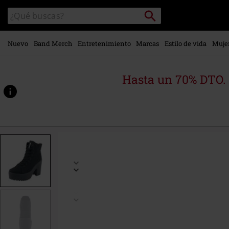
Ir al
Buscar
Buscar
contenido
en
principal
el
catálogo
Nuevo
Band Merch
Entretenimiento
Marcas
Estilo de vida
Muje
Hasta un 70% DTO.
https://www.emp-
online.es/p/roca-
vegan/442518.html