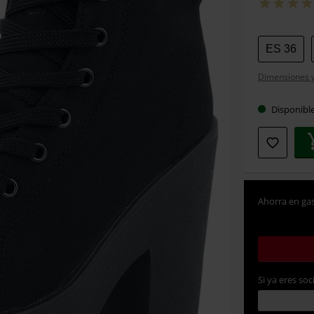
Elige
ES 36
tu
Dimensiones y 
talla
Disponibl
Ahorra en gas
Si ya eres soc