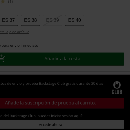
(1)
ES 37
ES 38
ES 39
ES 40
tallaje de artículo
e para envío inmediato
Añadir a la cesta
tos de envío y prueba Backstage Club gratis durante 30 días
Añade la suscripción de prueba al carrito.
io del Backstage Club, puedes iniciar sesión aquí:
Accede ahora