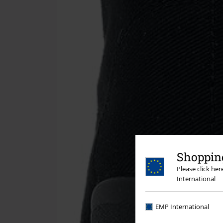
Shopping
Please click he
International
EMP International