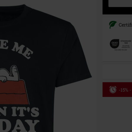
Certi
-15% -
Código
Válidez 8/6/26
Solo online. P
Tras introduci