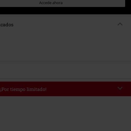
Accede ahora
ficados
 ¡Por tiempo limitado!
AFTERWORK
Copia el código
 desde 16:00 hasta 23:59.
edido mínimo 49,99 €.
r el código, el descuento se deducirá automáticamente al final del pedido.