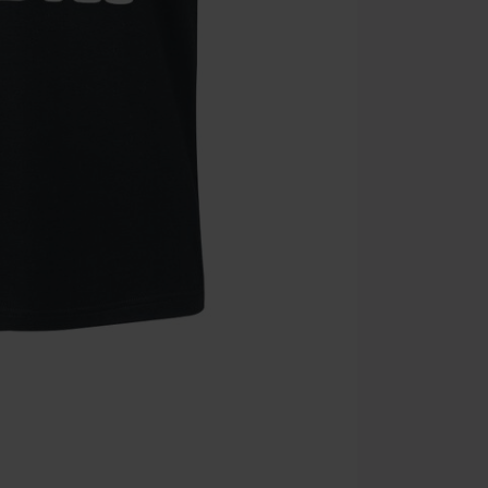
No acumulable
descuento: lib
Onkelz, Broile
que incluyan 