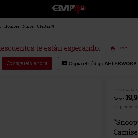
EMP
-
Música,
Películas,
r
Hombre
Niños
Ofertas %
TV
&
Gaming
descuentos te están esperando.
-15%
Merch
-
Ropa
¡Consíguelo ahora!
Copia el código
AFTERWORK
Alternativa
PVPR
Desde
2
19,9
Desde
Los precios in
"Snoop
Camise