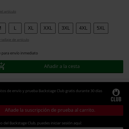
el artículo
M
L
XL
XXL
3XL
4XL
5XL
tallaje de artículo
e para envío inmediato
Añadir a la cesta
tos de envío y prueba Backstage Club gratis durante 30 días
Añade la suscripción de prueba al carrito.
io del Backstage Club, puedes iniciar sesión aquí: