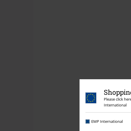
Shopping
Please click he
International
EMP International