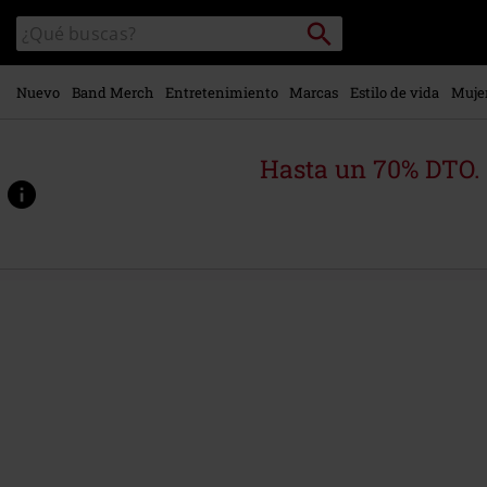
Ir al
Buscar
Buscar
contenido
en
principal
el
catálogo
Nuevo
Band Merch
Entretenimiento
Marcas
Estilo de vida
Muje
Hasta un 70% DTO.
https://www.emp-
online.es/p/the-
god-
that-
never-
was/556006St.html