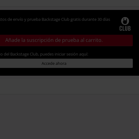
tos de envío y prueba Backstage Club gratis durante 30 días
Añade la suscripción de prueba al carrito.
io del Backstage Club, puedes iniciar sesión aquí:
Accede ahora