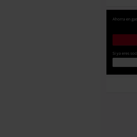
Ahorra en gas
Si ya eres soc