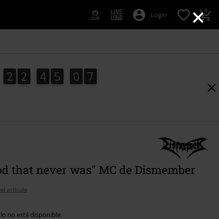
×
0
Login
2
2
4
5
0
6
2
2
4
5
0
6
1
7
od that never was" MC de Dismember
el artículo
ulo no está disponible.