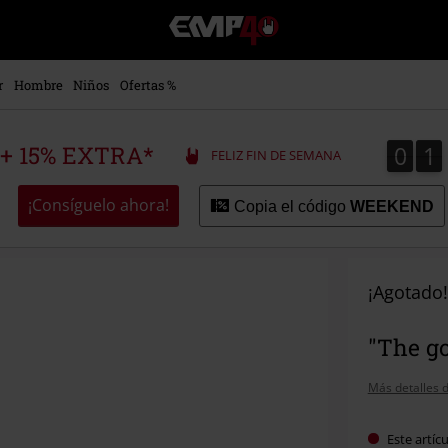
EMP
-
Música,
Películas,
r
Hombre
Niños
Ofertas %
TV
&
Gaming
0
1
0
1
 + 15% EXTRA*
FELIZ FIN DE SEMANA
Merch
-
Ropa
¡Consíguelo ahora!
Copia el código
WEEKEND
Alternativa
¡Agotado!
"The g
Más detalles d
Este artíc