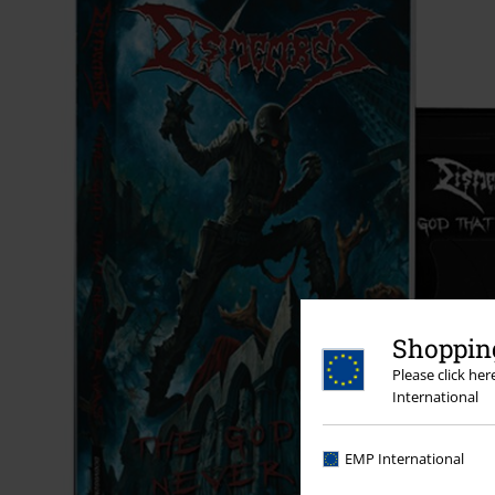
Shopping
Please click he
International
EMP International