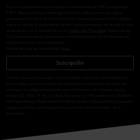
Doy mi consentimiento para recibir la newsletter de EMP y acepto que
E.M.P. Merchandising Handelsgesellschaft mbH procese mis datos
personales con el fin de informarme de manera personalizada y regular
sobre su oferta. El tratamiento de mis datos personales se llevará a cabo
de acuerdo con lo establecido en la
Política de Privacidad
. Puedo retirar
mi consentimiento en cualquier momento haciendo clic en el enlace de
baja presente en cada newsletter.
Darme de baja de la newsletter
aquí
.
Suscripción
*Válido durante 4 semanas. Solo canjeable online. No combinable con
otros códigos promocionales. El descuento será aplicado después de
introducir el código en el primer paso del proceso de compra. Libros,
media (CD, DVD, LP, etc.), tickets, Rammstein, (Till) Lindemann, Die Ärzte,
Die Toten Hosen, Feine Sahne Fischfilet, Broilers, Böhse Onkelz, cheques-
regalo y artículos que incluyen una donación están excluidos de la
promoción.