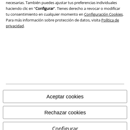
necesarias. También puedes ajustar tus preferencias individuales
haciendo clic en “
Configurar
”. Tienes derecho a revocar o modificar
tu consentimiento en cualquier momento en
Configuración Cookies
.
Para más información sobre protección de datos, visita
Política de
privacidad
.
Legal
Términos y Condiciones
Aviso Legal
Ley protección de datos
Aceptar cookies
Eliminación de residuos y protección del medioambiente
Rechazar cookies
Declaración de Conformidad
Configurar
Información sobre accesibilidad