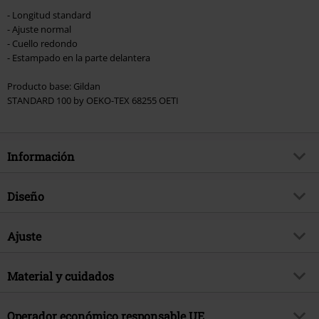
- Longitud standard
- Ajuste normal
- Cuello redondo
- Estampado en la parte delantera
Producto base: Gildan
STANDARD 100 by OEKO-TEX 68255 OETI
Información
Artículo no.
216562
Diseño
Título
Vulgar Display Of Power
Tipo de producto
Camiseta
Género Musical
Ajuste
Thrash Metal
Patrón
Liso
tema producto
Merch Bandas, Bandas
Forma/Tops
Regular
Estampada
Material y cuidados
si
Firma
no
Largo (de la ropa)
Normal
Forma Escote
Cuello Redondo
Licencia
licencia oficial del producto
Material Externo
100% algodón
Operador económico responsable UE