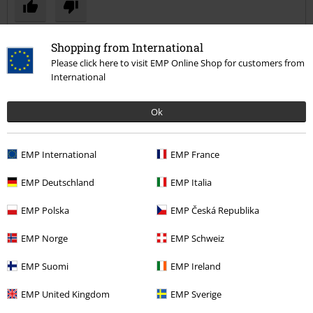
Shopping from International
Comentario
Please click here to visit EMP Online Shop for customers from
International
Felix M.
Ok
56 Reseñas
Publicado: martes, 12 noviembre, 2013
EMP International
EMP France
Mola!
EMP Deutschland
EMP Italia
En clásico de camiseta! Mola mucho!
Enviar comentario
EMP Polska
EMP Česká Republika
EMP Norge
EMP Schweiz
EMP Suomi
EMP Ireland
Reseña verificada
EMP United Kingdom
EMP Sverige
¿Te ha sido útil esta opinión?