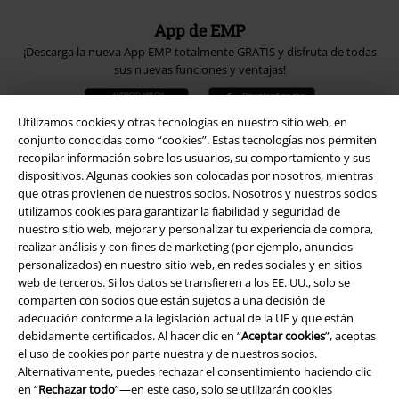
App de EMP
¡Descarga la nueva App EMP totalmente GRATIS y disfruta de todas
sus nuevas funciones y ventajas!
Utilizamos cookies y otras tecnologías en nuestro sitio web, en
conjunto conocidas como “cookies”. Estas tecnologías nos permiten
recopilar información sobre los usuarios, su comportamiento y sus
dispositivos. Algunas cookies son colocadas por nosotros, mientras
A Warner Music Group Company
que otras provienen de nuestros socios. Nosotros y nuestros socios
utilizamos cookies para garantizar la fiabilidad y seguridad de
nuestro sitio web, mejorar y personalizar tu experiencia de compra,
realizar análisis y con fines de marketing (por ejemplo, anuncios
personalizados) en nuestro sitio web, en redes sociales y en sitios
web de terceros. Si los datos se transfieren a los EE. UU., solo se
comparten con socios que están sujetos a una decisión de
Seguridad
adecuación conforme a la legislación actual de la UE y que están
debidamente certificados. Al hacer clic en “
Aceptar cookies
”, aceptas
el uso de cookies por parte nuestra y de nuestros socios.
Alternativamente, puedes rechazar el consentimiento haciendo clic
en “
Rechazar todo
”—en este caso, solo se utilizarán cookies