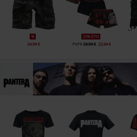
%
23% DTO
24,99 €
PVPR
29,99 €
22,94 €