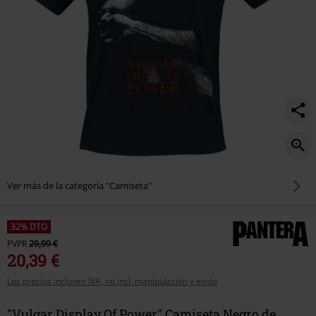
Ver más de la categoría "Camiseta"
32% DTO
PVPR
29,99 €
20,39 €
Los precios incluyen IVA, no incl. manipulación y envío
"Vulgar Display Of Power" Camiseta Negro de