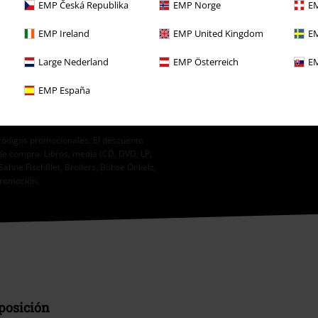
EMP Česká Republika
EMP Norge
EM
. Merchandising Handelsgesellschaft
alizada y regular sobre su oferta. El
ablecido en la
EMP Ireland
Política de Privacidad
.
EMP United Kingdom
EM
nlace de baja presente en cada
Large Nederland
EMP Österreich
EM
EMP España
códigos promocionales. El descuento
de compra. Libros, media (CD, DVD, LP,
Sahne Fischfilet, Broilers, Böhse Onkelz,
promoción.
sposición