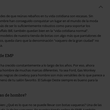
des de que reúnas rebaños en tu vida cotidiana son escasas. Sin
ombre han conseguido conquistar un lugar en el mundo de la moda
ffalo Bill, también quedan bien en la "vida cotidiana normal".
modelos de nuestra tienda de botas con algo más que pantalones de
ico, queda claro que la denominación "vaquero de la gran ciudad" no
a.
 de EMP
ha crecido constantemente a lo largo de los años. Por eso, ahora
a hombre de muchas marcas diferentes. Ya sea Ford, Gas Monkey
as negras de cowboy para hombre son más versátiles de lo que parece a
menú de tu salón favorito. El Salvaje Oeste siempre es bueno para la
ras de hombre?
ien: ¿Qué es lo que no se puede llevar con botas vaqueras? Una de las
uda, la de los vaqueros. En nuestra tienda online de EMP, también