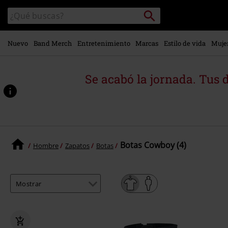
Ir al
Buscar
Buscar
contenido
en
principal
el
catálogo
Nuevo
Band Merch
Entretenimiento
Marcas
Estilo de vida
Muje
Se acabó la jornada. Tus 
Botas Cowboy (4)
Hombre
Zapatos
Botas