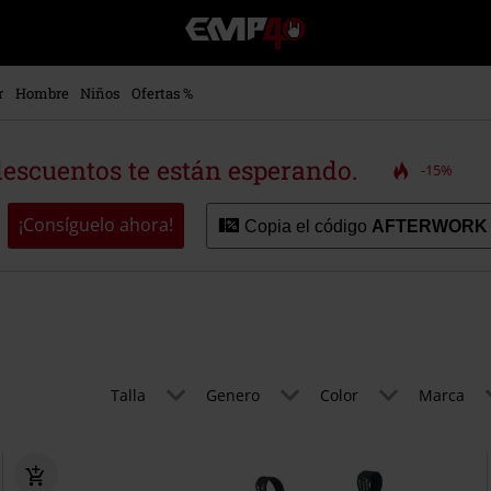
EMP
-
Música,
Películas,
r
Hombre
Niños
Ofertas %
TV
&
Gaming
descuentos te están esperando.
-15%
Merch
-
Ropa
¡Consíguelo ahora!
Copia el código
AFTERWORK
Alternativa
Talla
Genero
Color
Marca