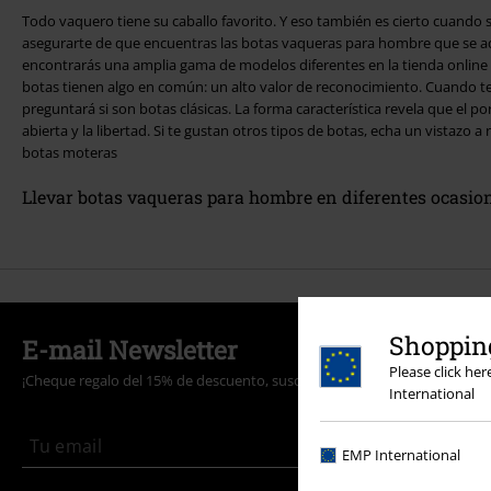
Todo vaquero tiene su caballo favorito. Y eso también es cierto cuando 
asegurarte de que encuentras las botas vaqueras para hombre que se ad
encontrarás una amplia gama de modelos diferentes en la tienda online de EMP. Sin embarg
botas tienen algo en común: un alto valor de reconocimiento. Cuando te f
preguntará si son botas clásicas. La forma característica revela que el p
abierta y la libertad. Si te gustan otros tipos de botas, echa un vistazo a nuestros botines o a la categoría de
botas moteras
Llevar botas vaqueras para hombre en diferentes ocasio
Shopping
E-mail Newsletter
Please click he
¡Cheque regalo del 15% de descuento, suscríbete ahora!
Más
International
EMP International