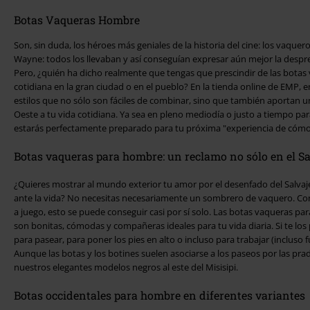
Botas Vaqueras Hombre
Son, sin duda, los héroes más geniales de la historia del cine: los vaquer
Wayne: todos los llevaban y así conseguían expresar aún mejor la despr
Pero, ¿quién ha dicho realmente que tengas que prescindir de las bota
cotidiana en la gran ciudad o en el pueblo? En la tienda online de EMP,
estilos que no sólo son fáciles de combinar, sino que también aportan u
Oeste a tu vida cotidiana. Ya sea en pleno mediodía o justo a tiempo para el final del día: con estos modelos
estarás perfectamente preparado para tu próxima "experiencia de cómo
Botas vaqueras para hombre: un reclamo no sólo en el Sa
¿Quieres mostrar al mundo exterior tu amor por el desenfado del Salvaj
ante la vida? No necesitas necesariamente un sombrero de vaquero. Con
a juego, esto se puede conseguir casi por sí solo. Las botas vaqueras p
son bonitas, cómodas y compañeras ideales para tu vida diaria. Si te lo
para pasear, para poner los pies en alto o incluso para trabajar (incluso f
Aunque las botas y los botines suelen asociarse a los paseos por las pra
nuestros elegantes modelos negros al este del Misisipi.
Botas occidentales para hombre en diferentes variantes