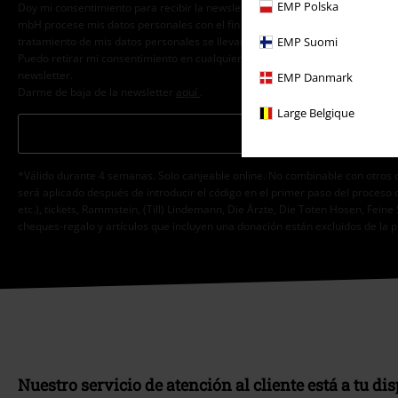
EMP Polska
Doy mi consentimiento para recibir la newsletter de EMP y acepto que E.M.P
mbH procese mis datos personales con el fin de informarme de manera person
tratamiento de mis datos personales se llevará a cabo de acuerdo con lo est
EMP Suomi
Puedo retirar mi consentimiento en cualquier momento haciendo clic en el e
newsletter.
EMP Danmark
Darme de baja de la newsletter
aquí
.
Large Belgique
Suscripción
*Válido durante 4 semanas. Solo canjeable online. No combinable con otros 
será aplicado después de introducir el código en el primer paso del proceso 
etc.), tickets, Rammstein, (Till) Lindemann, Die Ärzte, Die Toten Hosen, Feine 
cheques-regalo y artículos que incluyen una donación están excluidos de la 
Nuestro servicio de atención al cliente está a tu di