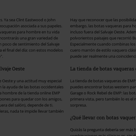
os. Ya sea Clint Eastwood o John
Hay que reconocer que las posibilida
eocupación asociada a sus papeles.
embargo, las botas vaqueras para h
s vaqueras para hombre en tu vida
incluso fuera del Salvaje Oeste. Además de ser lo suficientemente robustos como para soportar los
 encontrarás una gran variedad de
polvorientos paisajes que recorrió Bu
n poco de sentimiento del Salvaje
Especialmente cuando combinas los 
cuero marrón de estilo vaquero clás
".
puede ser realmente una coincidenci
lvaje Oeste
La tienda de botas vaqueras
e Oeste y una actitud muy especial
La tienda de botas vaqueras de EMP 
 la ayuda de las botas occidentales
puedes encontrar botas western par
ara hombre de la tienda online EMP
Garage o Rock Rebel de EMP: las bot
s pones para quedar con los amigos,
primera vista, pero también lo es el 
uera del salón), depende de ti.
sorpresa.
deras, nada te impide llevar también
¿Qué llevar con botas vaque
Quizás la pregunta debería ser más b
combinaciones más clásicas es, sin d