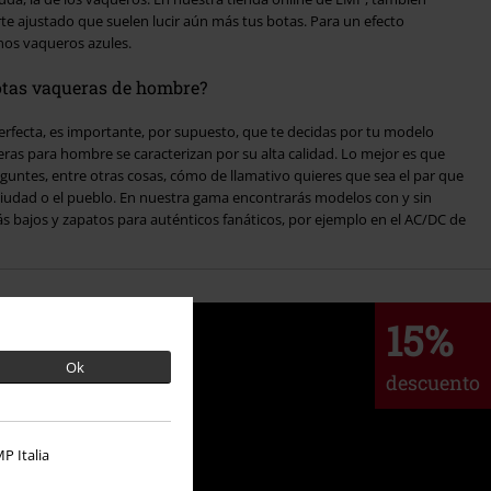
 ajustado que suelen lucir aún más tus botas. Para un efecto
nos vaqueros azules.
botas vaqueras de hombre?
erfecta, es importante, por supuesto, que te decidas por tu modelo
guntes, entre otras cosas, cómo de llamativo quieres que sea el par que
ciudad o el pueblo. En nuestra gama encontrarás modelos con y sin
s bajos y zapatos para auténticos fanáticos, por ejemplo en el AC/DC de
15%
Ok
descuento
P Italia