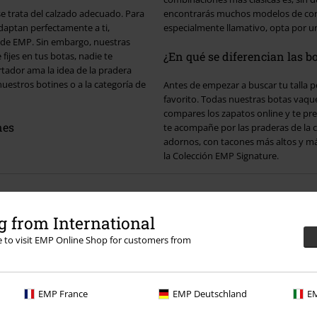
se trata del calzado adecuado. Para
encontrarás muchos modelos de corte
aptan perfectamente a ti,
especialmente llamativo, opta por u
o, nuestras
¿En qué se diferencian las 
ijes en tus botas, nadie te
ortador ama la idea de la pradera
Antes de empezar a buscar tu talla p
favorito. Todas nuestras botas vaqueras para hombre se caracterizan por su alta calidad. Lo mejor es que
compares los zapatos online y te pre
nes
te acompañe por las praderas de la 
adornos, con tacones más altos y má
la Colección EMP Signature.
 from International
re to visit EMP Online Shop for customers from
EMP France
EMP Deutschland
EM