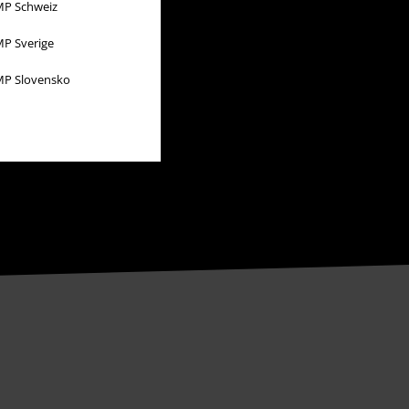
P Schweiz
P Sverige
P Slovensko