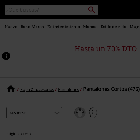
Ir al
Buscar
Buscar
contenido
en
principal
el
catálogo
Nuevo
Band Merch
Entretenimiento
Marcas
Estilo de vida
Muje
Hasta un 70% DTO.
Pantalones Cortos (476)
Ropa & accesorios
Pantalones
Página 9 De 9