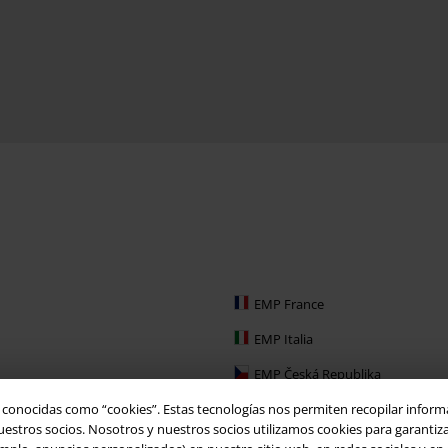
EMP France
EMP Italia
EMP Česká Republika
EMP Schweiz
o conocidas como “cookies”. Estas tecnologías nos permiten recopilar inform
tros socios. Nosotros y nuestros socios utilizamos cookies para garantizar 
EMP Ireland