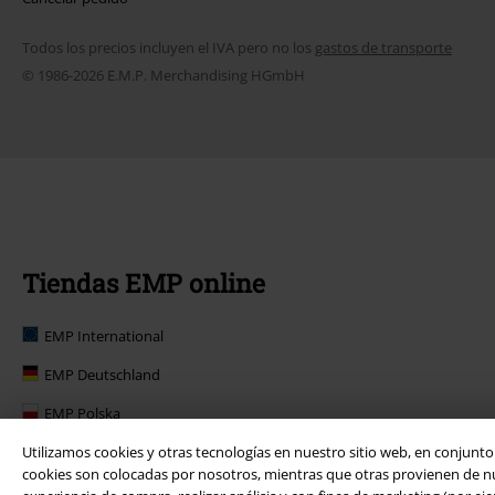
Todos los precios incluyen el IVA pero no los
gastos de transporte
© 1986-2026 E.M.P. Merchandising HGmbH
Tiendas EMP online
EMP International
EMP Deutschland
EMP Polska
EMP Norge
Utilizamos cookies y otras tecnologías en nuestro sitio web, en conjunt
cookies son colocadas por nosotros, mientras que otras provienen de nues
EMP Suomi