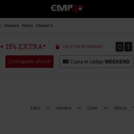
EMP
-
Música,
Películas,
r
Hombre
Niños
Ofertas %
TV
&
Gaming
0
1
0
1
 + 15% EXTRA*
FELIZ FIN DE SEMANA
Merch
-
Ropa
¡Consíguelo ahora!
Copia el código
WEEKEND
Alternativa
Talla
Genero
Color
Marca