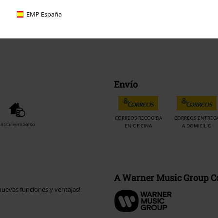
EMP España
Envío
CORREOS RECOGIDA
CORREOS ENTREG
ontrareembolso
EN OFICINA
A DOMICILIO
A Warner Music Group 
uevas funciones y ventajas!