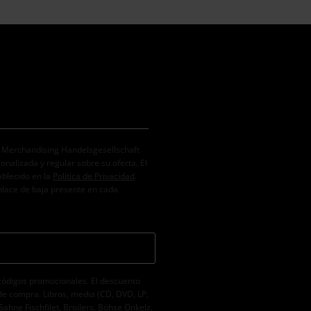
. Merchandising Handelsgesellschaft
alizada y regular sobre su oferta. El
ablecido en la
Política de Privacidad
.
nlace de baja presente en cada
códigos promocionales. El descuento
de compra. Libros, media (CD, DVD, LP,
Sahne Fischfilet, Broilers, Böhse Onkelz,