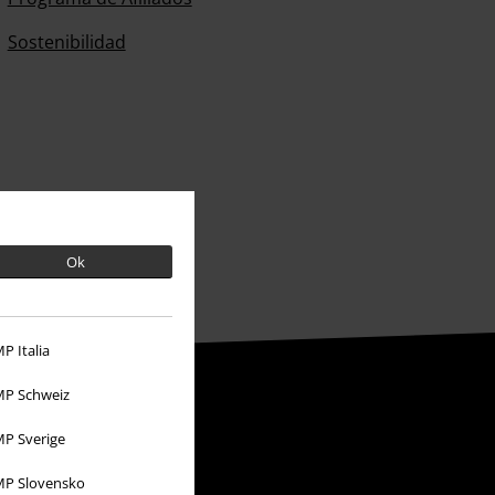
Sostenibilidad
Ok
P Italia
P Schweiz
P Sverige
P Slovensko