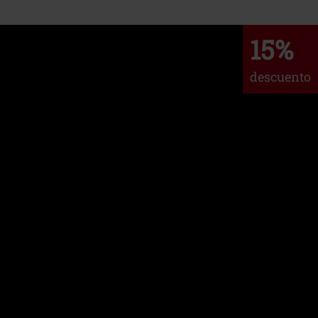
15%
descuento