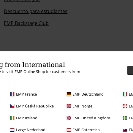
Descuento para estudiantes
EMP Backstage Club
 from International
re to visit EMP Online Shop for customers from
EMP France
EMP Deutschland
EM
EMP Česká Republika
EMP Norge
EM
EMP Ireland
EMP United Kingdom
EM
Large Nederland
EMP Österreich
EM