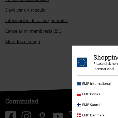
Devolver un artículo
Información de tallas generales
Cancelar mi membresía BSC
Métodos de pago
Shopping
Please click he
International
EMP International
EMP Polska
Comunidad
EMP Suomi
EMP Danmark