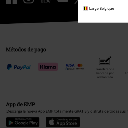
Large Belgique
Métodos de pago
Transferencia
bancaria por
C
adelantado
App de EMP
¡Descarga la nueva App EMP totalmente GRATIS y disfruta de todas sus n