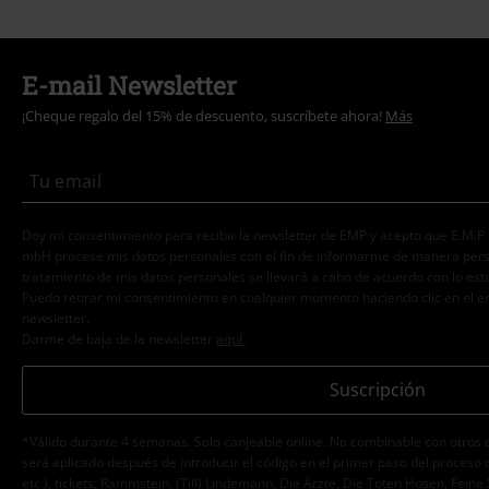
E-mail Newsletter
¡Cheque regalo del 15% de descuento, suscríbete ahora!
Más
Doy mi consentimiento para recibir la newsletter de EMP y acepto que E.M.P
mbH procese mis datos personales con el fin de informarme de manera person
tratamiento de mis datos personales se llevará a cabo de acuerdo con lo est
Puedo retirar mi consentimiento en cualquier momento haciendo clic en el e
newsletter.
Darme de baja de la newsletter
aquí
.
Suscripción
*Válido durante 4 semanas. Solo canjeable online. No combinable con otros 
será aplicado después de introducir el código en el primer paso del proceso 
etc.), tickets, Rammstein, (Till) Lindemann, Die Ärzte, Die Toten Hosen, Feine 