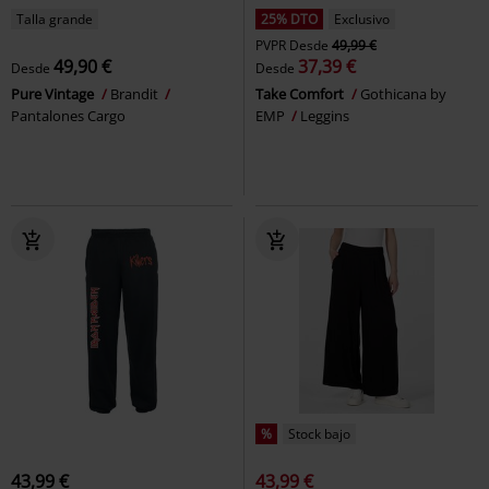
Talla grande
25% DTO
Exclusivo
PVPR
Desde
49,99 €
49,90 €
37,39 €
Desde
Desde
Pure Vintage
Brandit
Take Comfort
Gothicana by
Pantalones Cargo
EMP
Leggins
%
Stock bajo
43,99 €
43,99 €