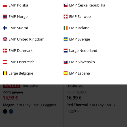
Pockets
Rock Rebel by EMP
Classics
Pantalones de tela
EMP Polska
EMP Česká Republika
Leggins
+1
EMP Norge
EMP Schweiz
EMP Suomi
EMP Ireland
EMP United Kingdom
EMP Sverige
EMP Danmark
Large Nederland
EMP Österreich
EMP Slovensko
Large Belgique
EMP España
46% DTO
Exclusivo
Exclusivo
PVPR
29,99 €
PVPR
19,99 €
15,99 €
16,99 €
Megan
RED by EMP
Leggins
Red Thermal
RED by EMP
Leggins