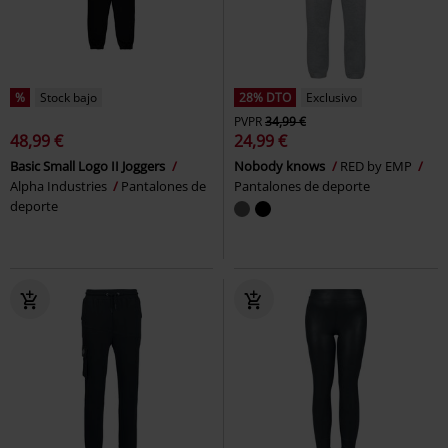
%
Stock bajo
28% DTO
Exclusivo
PVPR
34,99 €
48,99 €
24,99 €
Basic Small Logo II Joggers
Nobody knows
RED by EMP
Alpha Industries
Pantalones de
Pantalones de deporte
deporte