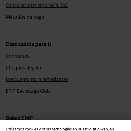
Cancelar mi membresía BSC
Métodos de pago
Descuentos para ti
Concursos
Cheques Regalo
Descuento para estudiantes
EMP Backstage Club
Sobre EMP
Utilizamos cookies y otras tecnologías en nuestro sitio web, en
EMP Eventos