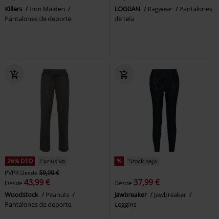
Killers
Iron Maiden
LOGGAN
Ragwear
Pantalones
Pantalones de deporte
de tela
26% DTO
Exclusivo
%
Stock bajo
PVPR
Desde
59,90 €
43,99 €
37,99 €
Desde
Desde
Woodstock
Peanuts
Jawbreaker
Jawbreaker
Pantalones de deporte
Leggins