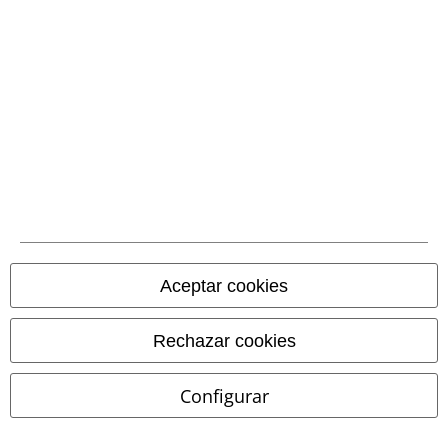
Métodos de pago
Transferencia
bancaria por
adelantado
Contrareembolso
Aceptar cookies
Envío
Rechazar cookies
CORREOS RECOGIDA
CORREOS ENTREGA
Configurar
EN OFICINA
A DOMICILIO