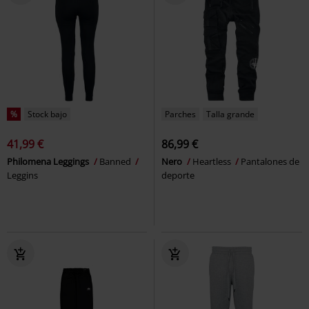
%
Stock bajo
Parches
Talla grande
41,99 €
86,99 €
Philomena Leggings
Banned
Nero
Heartless
Pantalones de
Leggins
deporte