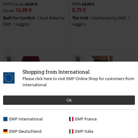
PVPR
Desde
24,99 €
PVPR
24,99 €
16,99 €
8,79 €
Desde
Built For Comfort
Rock Rebel by
The Void
Gothicana by EMP
EMP
Leggins
Leggins
Shopping from International
Please click here to visit EMP Online Shop for customers from
International
Ok
45% DTO
Exclusivo
EMP International
EMP France
PVPR
Desde
24,99 €
13,59 €
16,99 €
Desde
EMP Deutschland
EMP Italia
Red Camo Leggings with Side
Ladies Rib Trousers
Urban