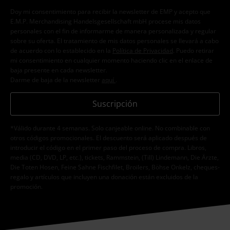
Doy mi consentimiento para recibir la newsletter de EMP y acepto que
E.M.P. Merchandising Handelsgesellschaft mbH procese mis datos
personales con el fin de informarme de manera personalizada y regular
sobre su oferta. El tratamiento de mis datos personales se llevará a cabo
de acuerdo con lo establecido en la
Política de Privacidad
. Puedo retirar
mi consentimiento en cualquier momento haciendo clic en el enlace de
baja presente en cada newsletter.
Darme de baja de la newsletter
aquí
.
Suscripción
*Válido durante 4 semanas. Solo canjeable online. No combinable con
otros códigos promocionales. El descuento será aplicado después de
introducir el código en el primer paso del proceso de compra. Libros,
media (CD, DVD, LP, etc.), tickets, Rammstein, (Till) Lindemann, Die Ärzte,
Die Toten Hosen, Feine Sahne Fischfilet, Broilers, Böhse Onkelz, cheques-
regalo y artículos que incluyen una donación están excluidos de la
promoción.