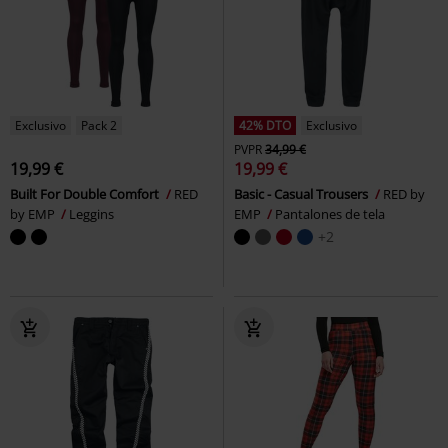
Exclusivo
Pack 2
42% DTO
Exclusivo
PVPR
34,99 €
19,99 €
19,99 €
Built For Double Comfort
RED
Basic - Casual Trousers
RED by
by EMP
Leggins
EMP
Pantalones de tela
+2