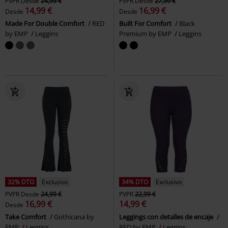
PVPR
Desde
24,99 €
PVPR
Desde
27,99 €
14,99 €
16,99 €
Desde
Desde
Made For Double Comfort
RED
Built For Comfort
Black
by EMP
Leggins
Premium by EMP
Leggins
32% DTO
Exclusivo
34% DTO
Exclusivo
PVPR
Desde
24,99 €
PVPR
22,99 €
16,99 €
14,99 €
Desde
Take Comfort
Gothicana by
Leggings con detalles de encaje
EMP
Leggins
RED by EMP
Leggins