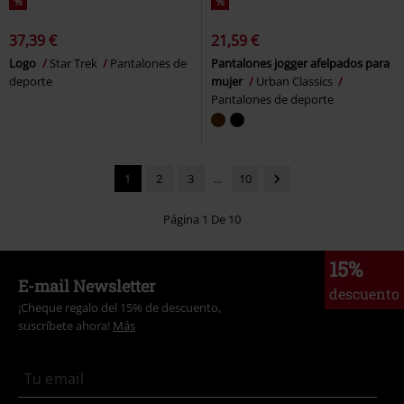
%
%
37,39 €
21,59 €
Logo
Star Trek
Pantalones de
Pantalones jogger afelpados para
deporte
mujer
Urban Classics
Pantalones de deporte
1
2
3
...
10
Página 1 De 10
15%
E-mail Newsletter
descuento
¡Cheque regalo del 15% de descuento,
suscríbete ahora!
Más