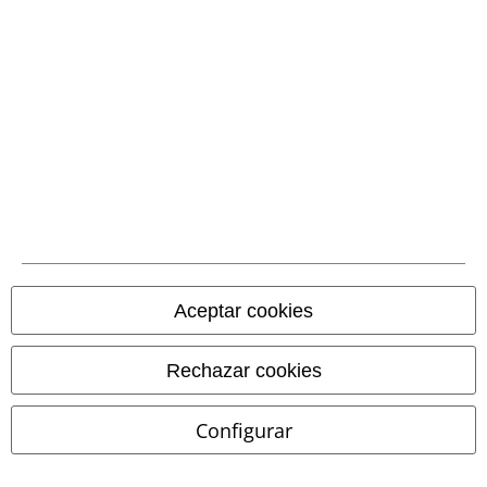
Métodos de pago
Transferencia
bancaria por
adelantado
Contrareembolso
Aceptar cookies
Envío
Rechazar cookies
CORREOS RECOGIDA
CORREOS ENTREGA
Configurar
EN OFICINA
A DOMICILIO