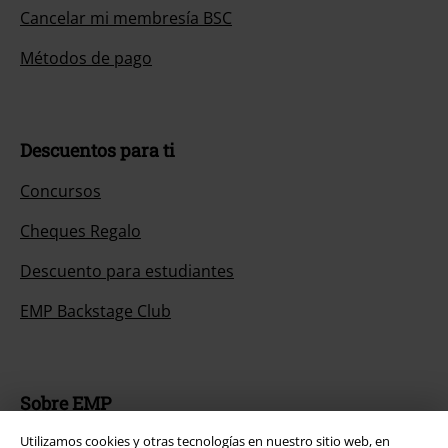
Cancelar mi membresía BSC
Métodos de pago
Descuentos para ti
Concursos
Cheques Regalo
Descuento para estudiantes
EMP Backstage Club
Sobre EMP
Utilizamos cookies y otras tecnologías en nuestro sitio web, en
EMP Eventos