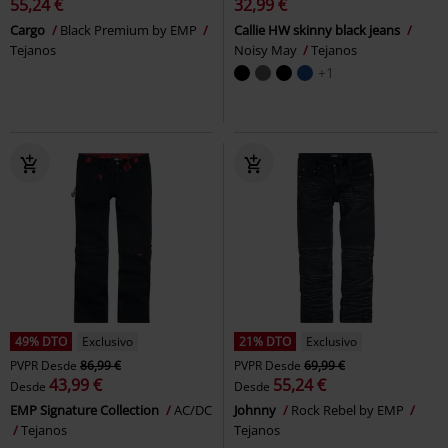
55,24 €
32,99 €
Cargo
Black Premium by EMP
Callie HW skinny black jeans
Tejanos
Noisy May
Tejanos
+1
49% DTO
Exclusivo
21% DTO
Exclusivo
PVPR
Desde
86,99 €
PVPR
Desde
69,99 €
43,99 €
55,24 €
Desde
Desde
EMP Signature Collection
AC/DC
Johnny
Rock Rebel by EMP
Tejanos
Tejanos