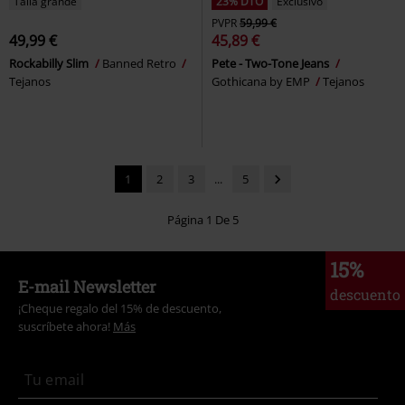
Talla grande
23% DTO
Exclusivo
PVPR
59,99 €
49,99 €
45,89 €
Rockabilly Slim
Banned Retro
Pete - Two-Tone Jeans
Tejanos
Gothicana by EMP
Tejanos
1
2
3
...
5
Página 1 De 5
15%
E-mail Newsletter
descuento
¡Cheque regalo del 15% de descuento,
suscríbete ahora!
Más