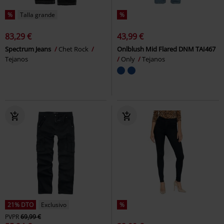
%
Talla grande
%
83,29 €
43,99 €
Spectrum Jeans
Chet Rock
Onlblush Mid Flared DNM TAI467
Tejanos
Only
Tejanos
21% DTO
Exclusivo
%
PVPR
69,99 €