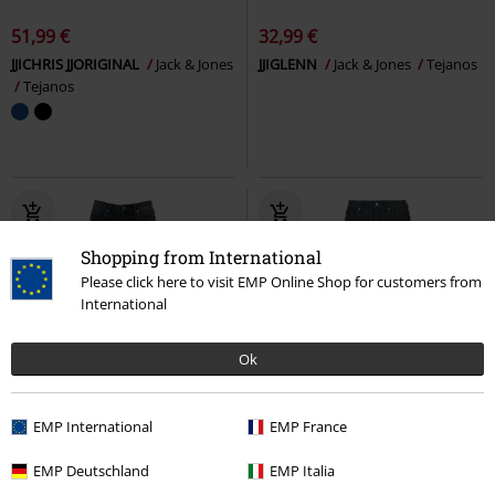
51,99 €
32,99 €
JJICHRIS JJORIGINAL
Jack & Jones
JJIGLENN
Jack & Jones
Tejanos
Tejanos
Shopping from International
Please click here to visit EMP Online Shop for customers from
International
Ok
Exclusivo
Detalles metálicos
Exclusivo
Detalles metálicos
EMP International
EMP France
PVPR
49,99 €
PVPR
49,99 €
43,99 €
43,99 €
EMP Deutschland
EMP Italia
Grace - Dark grey flared Jeans
Grace - Pinstripes
Black