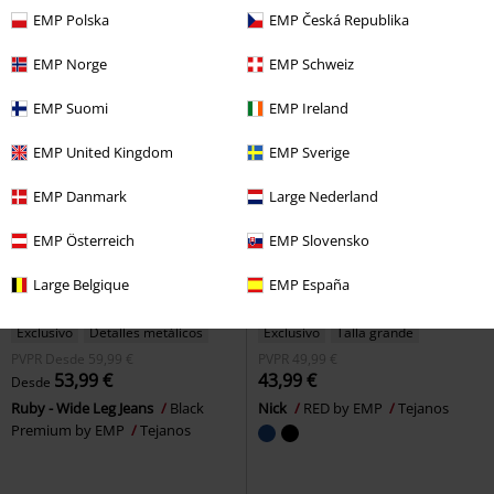
Black Premium by EMP
Tejanos
Premium by EMP
Tejanos
EMP Polska
EMP Česká Republika
+1
EMP Norge
EMP Schweiz
EMP Suomi
EMP Ireland
EMP United Kingdom
EMP Sverige
EMP Danmark
Large Nederland
EMP Österreich
EMP Slovensko
Large Belgique
EMP España
Exclusivo
Detalles metálicos
Exclusivo
Talla grande
PVPR
Desde
59,99 €
PVPR
49,99 €
53,99 €
43,99 €
Desde
Ruby - Wide Leg Jeans
Black
Nick
RED by EMP
Tejanos
Premium by EMP
Tejanos