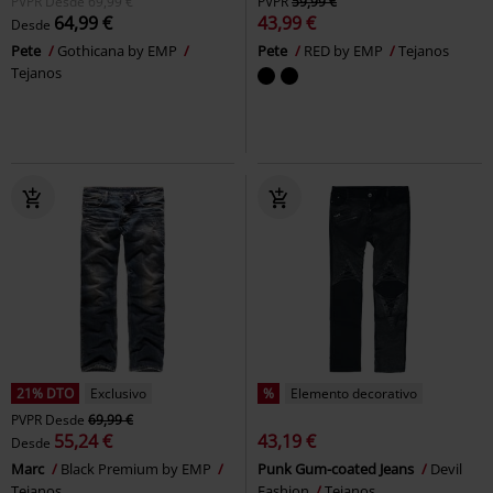
PVPR
Desde
69,99 €
PVPR
59,99 €
64,99 €
43,99 €
Desde
Pete
Gothicana by EMP
Pete
RED by EMP
Tejanos
Tejanos
21% DTO
Exclusivo
%
Elemento decorativo
PVPR
Desde
69,99 €
55,24 €
43,19 €
Desde
Marc
Black Premium by EMP
Punk Gum-coated Jeans
Devil
Tejanos
Fashion
Tejanos