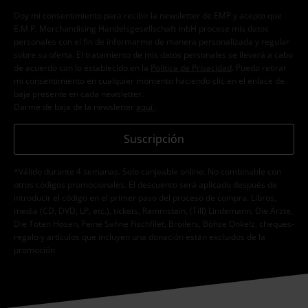
Doy mi consentimiento para recibir la newsletter de EMP y acepto que
E.M.P. Merchandising Handelsgesellschaft mbH procese mis datos
personales con el fin de informarme de manera personalizada y regular
sobre su oferta. El tratamiento de mis datos personales se llevará a cabo
de acuerdo con lo establecido en la
Política de Privacidad
. Puedo retirar
mi consentimiento en cualquier momento haciendo clic en el enlace de
baja presente en cada newsletter.
Darme de baja de la newsletter
aquí
.
Suscripción
*Válido durante 4 semanas. Solo canjeable online. No combinable con
otros códigos promocionales. El descuento será aplicado después de
introducir el código en el primer paso del proceso de compra. Libros,
media (CD, DVD, LP, etc.), tickets, Rammstein, (Till) Lindemann, Die Ärzte,
Die Toten Hosen, Feine Sahne Fischfilet, Broilers, Böhse Onkelz, cheques-
regalo y artículos que incluyen una donación están excluidos de la
promoción.