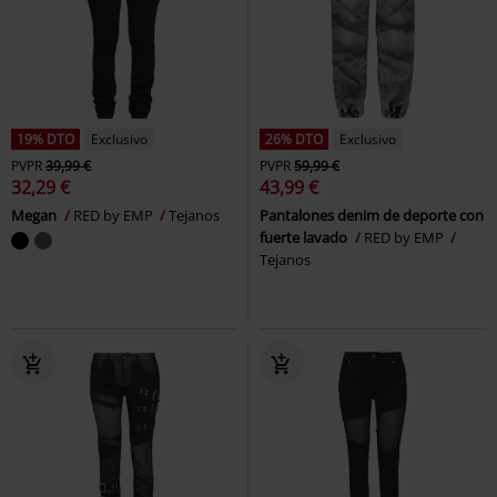
19% DTO
Exclusivo
26% DTO
Exclusivo
PVPR
39,99 €
PVPR
59,99 €
32,29 €
43,99 €
Megan
RED by EMP
Tejanos
Pantalones denim de deporte con
fuerte lavado
RED by EMP
Tejanos