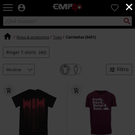
×
EMP
0
-
Música,
Buscar
Buscar
Películas,
en
TV
el
&
Ropa & accesorios
Tops
Camisetas (6431)
catálogo
Gaming
Merch
Ringer T-shirts
(40)
-
Ropa
Alternativa
Filtro