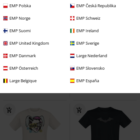
EMP Polska
EMP Česká Republika
EMP Norge
EMP Schweiz
EMP Suomi
EMP Ireland
EMP United Kingdom
EMP Sverige
Stock bajo
Stock bajo
PVPR
23,99 €
PVPR
22,90 €
EMP Danmark
Large Nederland
19,99 €
19,99 €
Wolverine Bullseye
EMP Österreich
Deadpool
Yellowstone
EMP Slovensko
Yellowstone
Camiseta
Camiseta
Large Belgique
EMP España