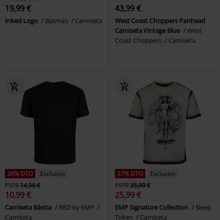
19,99 €
43,99 €
Inked Logo
Batman
Camiseta
West Coast Choppers Panhead
Camiseta Vintage Blue
West
Coast Choppers
Camiseta
26% DTO
Exclusivo
27% DTO
Exclusivo
PVPR
14,99 €
PVPR
35,99 €
10,99 €
25,99 €
Camiseta Básica
RED by EMP
EMP Signature Collection
Sleep
Camiseta
Token
Camiseta