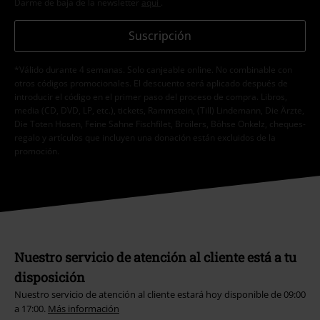
Darme de baja de la newsletter
aquí
.
Suscripción
*Válido durante 4 semanas. Solo canjeable online. No combinable con
otros códigos promocionales. El descuento será aplicado después de
introducir el código en el primer paso del proceso de compra. Libros,
media (CD, DVD, LP, etc.), tickets, Rammstein, (Till) Lindemann, Die Ärzte,
Die Toten Hosen, Feine Sahne Fischfilet, Broilers, Böhse Onkelz, cheques-
regalo y artículos que incluyen una donación están excluidos de la
promoción.
Nuestro servicio de atención al cliente está a tu
disposición
Nuestro servicio de atención al cliente estará hoy disponible de 09:00
a 17:00.
Más información