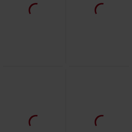
%
Stock bajo
Stock bajo
19,99 €
19,99 €
BREOCK
Lonsdale London
COTHA
Lonsdale London
Camiseta
Camiseta
40% DTO
Stock bajo
Stock bajo