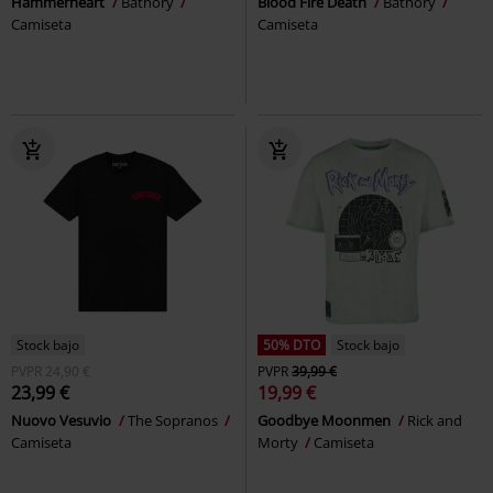
Hammerheart
Bathory
Blood Fire Death
Bathory
Camiseta
Camiseta
Stock bajo
50% DTO
Stock bajo
PVPR
24,90 €
PVPR
39,99 €
23,99 €
19,99 €
Nuovo Vesuvio
The Sopranos
Goodbye Moonmen
Rick and
Camiseta
Morty
Camiseta