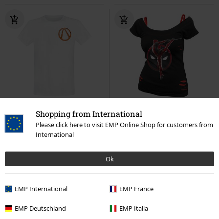
Stock bajo
Stock bajo
Shopping from International
PVPR
24,95 €
Please click here to visit EMP Online Shop for customers from
19,99 €
32,99 €
International
Psychopunk
Borderlands
Deadpool - Pose - 2 in1 Red
Camiseta
Ripped Top
Deadpool
Ok
Camiseta
EMP International
EMP France
EMP Deutschland
EMP Italia