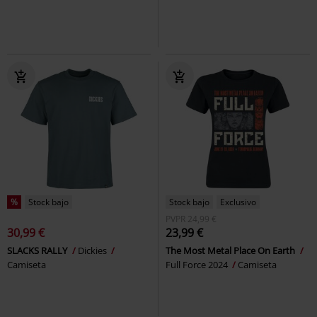
%
Stock bajo
Stock bajo
Exclusivo
PVPR
24,99 €
30,99 €
23,99 €
SLACKS RALLY
Dickies
The Most Metal Place On Earth
Camiseta
Full Force 2024
Camiseta