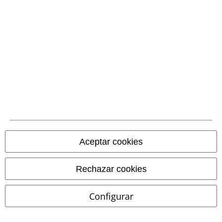
Transferencia
bancaria por
adelantado
Contrareembolso
Envío
CORREOS RECOGIDA
CORREOS ENTREGA
EN OFICINA
A DOMICILIO
Aceptar cookies
App de EMP
Rechazar cookies
¡Descarga la nueva App EMP totalmente GRATIS y disfruta de todas
sus nuevas funciones y ventajas!
Configurar