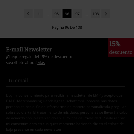
1
...
95
96
97
...
108
Página 96 De 108
15%
E-mail Newsletter
descuento
¡Cheque regalo del 15% de descuento,
suscríbete ahora!
Más
Doy mi consentimiento para recibir la newsletter de EMP y acepto que
E.M.P. Merchandising Handelsgesellschaft mbH procese mis datos
personales con el fin de informarme de manera personalizada y regular
sobre su oferta. El tratamiento de mis datos personales se llevará a cabo
de acuerdo con lo establecido en la
Política de Privacidad
. Puedo retirar
mi consentimiento en cualquier momento haciendo clic en el enlace de
baja presente en cada newsletter.