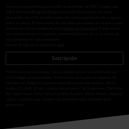
Doy mi consentimiento para recibir la newsletter de EMP y acepto que
E.M.P. Merchandising Handelsgesellschaft mbH procese mis datos
personales con el fin de informarme de manera personalizada y regular
sobre su oferta. El tratamiento de mis datos personales se llevará a cabo
de acuerdo con lo establecido en la
Política de Privacidad
. Puedo retirar
mi consentimiento en cualquier momento haciendo clic en el enlace de
baja presente en cada newsletter.
Darme de baja de la newsletter
aquí
.
Suscripción
*Válido durante 4 semanas. Solo canjeable online. No combinable con
otros códigos promocionales. El descuento será aplicado después de
introducir el código en el primer paso del proceso de compra. Libros,
media (CD, DVD, LP, etc.), tickets, Rammstein, (Till) Lindemann, Die Ärzte,
Die Toten Hosen, Feine Sahne Fischfilet, Broilers, Böhse Onkelz, cheques-
regalo y artículos que incluyen una donación están excluidos de la
promoción.