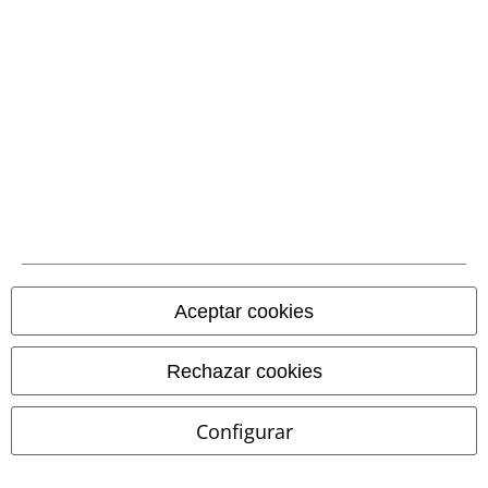
Métodos de pago
Transferencia
bancaria por
adelantado
Contrareembolso
Aceptar cookies
Envío
Rechazar cookies
CORREOS RECOGIDA
CORREOS ENTREGA
Configurar
EN OFICINA
A DOMICILIO