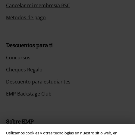
Cancelar mi membresía BSC
Métodos de pago
Descuentos para ti
Concursos
Cheques Regalo
Descuento para estudiantes
EMP Backstage Club
Sobre EMP
Utilizamos cookies y otras tecnologías en nuestro sitio web, en
EMP Eventos