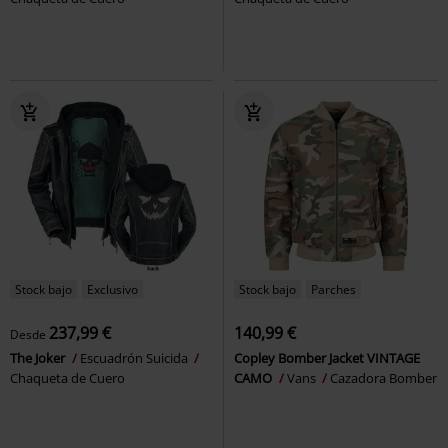
Stock bajo
Exclusivo
Stock bajo
Parches
237,99 €
140,99 €
Desde
The Joker
Escuadrón Suicida
Copley Bomber Jacket VINTAGE
Chaqueta de Cuero
CAMO
Vans
Cazadora Bomber