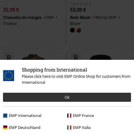
PVPR
59,99 €
32,99 €
53,99 €
Chaqueta sin mangas
EMP
Basic Blazer
RED by EMP
Chaleco
Blazer
Shopping from International
Please click here to visit EMP Online Shop for customers from
International
Ok
Exclusivo
Nuevo
Exclusivo
Talla grande
EMP International
EMP France
PVPR
Desde
59,99 €
53,99 €
53,99 €
Desde
EMP Deutschland
EMP Italia
Basic Blazer
RED by EMP
Chaqueta con Capucha
Black