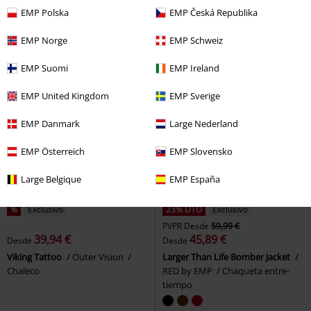
Blazer
Premium by EMP
Capucha con
EMP Polska
EMP Česká Republika
cremallera
EMP Norge
EMP Schweiz
EMP Suomi
EMP Ireland
EMP United Kingdom
EMP Sverige
EMP Danmark
Large Nederland
EMP Österreich
EMP Slovensko
Large Belgique
EMP España
%
Exclusivo
23% DTO
Exclusivo
PVPR
Desde
59,99 €
39,94 €
45,89 €
Desde
Desde
Viking Tattoo
Outer Vision
Larger Than Life Bomber Jacket
Chaleco
RED by EMP
Chaqueta entre-
tiempo