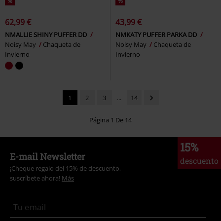
%
%
62,99 €
43,99 €
NMALLIE SHINY PUFFER DD
NMKATY PUFFER PARKA DD
Noisy May
Chaqueta de
Noisy May
Chaqueta de
Invierno
Invierno
1
2
3
...
14
Página 1 De 14
15%
E-mail Newsletter
descuento
¡Cheque regalo del 15% de descuento,
suscríbete ahora!
Más