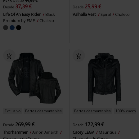
PVPR
Desde
44,99 €
37,39 €
25,99 €
Desde
Desde
Life Of An Easy Rider
Black
Valhalla Vest
Spiral
Chaleco
Premium by EMP
Chaleco
Exclusivo
Partes desmontables
Partes desmontables
100% cuero
269,99 €
172,99 €
Desde
Desde
Thorhammer
Amon Amarth
Cacey LEGV
Mauritius
Chaqueta de Cuero
Chaqueta de Cuero