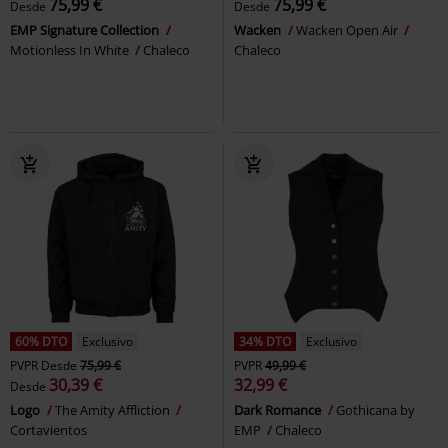
75,99 €
75,99 €
Desde
Desde
EMP Signature Collection
Wacken
Wacken Open Air
Motionless In White
Chaleco
Chaleco
60% DTO
Exclusivo
34% DTO
Exclusivo
PVPR
Desde
75,99 €
PVPR
49,99 €
30,39 €
32,99 €
Desde
Logo
The Amity Affliction
Dark Romance
Gothicana by
Cortavientos
EMP
Chaleco