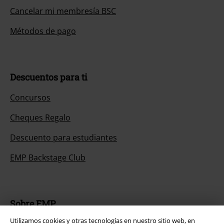
Cancelar mi membresía BSC
Métodos de pago
Descuentos para ti
Concursos
Cheques Regalo
Descuento para estudiantes
EMP Backstage Club
Sobre EMP
Utilizamos cookies y otras tecnologías en nuestro sitio web, en
EMP Eventos