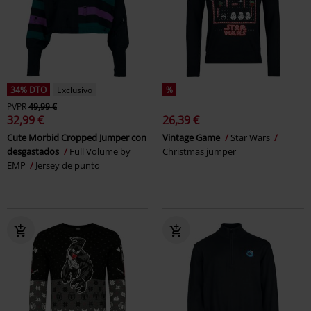
34% DTO
Exclusivo
%
PVPR
49,99 €
32,99 €
26,39 €
Cute Morbid Cropped Jumper con
Vintage Game
Star Wars
desgastados
Full Volume by
Christmas jumper
EMP
Jersey de punto