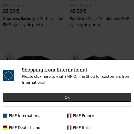
PVPR
59,99 €
PVPR
49,99 €
53,99 €
43,99 €
Countess Bathory
Gothicana by
Feel Me
Black Premium by EMP
EMP
Jersey de punto
Jersey de punto
Shopping from International
Please click here to visit EMP Online Shop for customers from
International
Ok
37% DTO
Exclusivo
53% DTO
Exclusivo
EMP International
EMP France
PVPR
69,99 €
PVPR
Desde
75,99 €
43,99 €
35,19 €
Desde
EMP Deutschland
EMP Italia
EMP Signature Collection
Ghost
Holiday Sweater
Slipknot