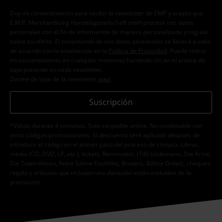
Doy mi consentimiento para recibir la newsletter de EMP y acepto que
E.M.P. Merchandising Handelsgesellschaft mbH procese mis datos
personales con el fin de informarme de manera personalizada y regular
sobre su oferta. El tratamiento de mis datos personales se llevará a cabo
de acuerdo con lo establecido en la
Política de Privacidad
. Puedo retirar
mi consentimiento en cualquier momento haciendo clic en el enlace de
baja presente en cada newsletter.
Darme de baja de la newsletter
aquí
.
Suscripción
*Válido durante 4 semanas. Solo canjeable online. No combinable con
otros códigos promocionales. El descuento será aplicado después de
introducir el código en el primer paso del proceso de compra. Libros,
media (CD, DVD, LP, etc.), tickets, Rammstein, (Till) Lindemann, Die Ärzte,
Die Toten Hosen, Feine Sahne Fischfilet, Broilers, Böhse Onkelz, cheques-
regalo y artículos que incluyen una donación están excluidos de la
promoción.