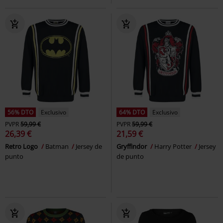
56% DTO
Exclusivo
64% DTO
Exclusivo
PVPR
59,99 €
PVPR
59,99 €
26,39 €
21,59 €
Retro Logo
Batman
Jersey de
Gryffindor
Harry Potter
Jersey
punto
de punto