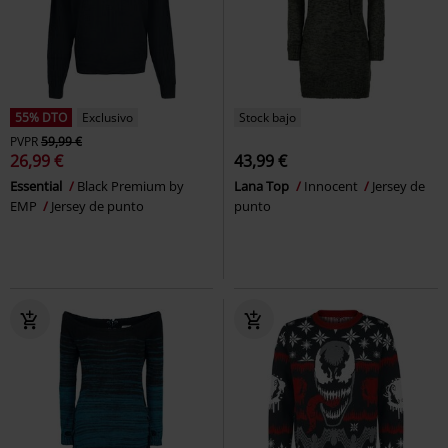
55% DTO
Exclusivo
Stock bajo
PVPR
59,99 €
26,99 €
43,99 €
Essential
Black Premium by
Lana Top
Innocent
Jersey de
EMP
Jersey de punto
punto