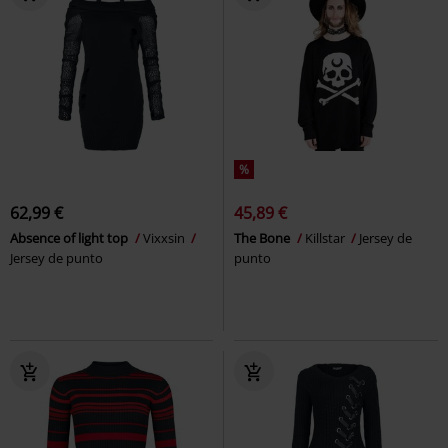
%
62,99 €
45,89 €
Absence of light top
Vixxsin
The Bone
Killstar
Jersey de
Jersey de punto
punto