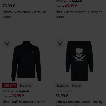
PVPR
Desde
59,90 €
75,99 €
43,99 €
Desde
Pikachu
Pokémon
Jersey de
Elmo
Barrio Sesamo
Jersey de
punto
punto
55% DTO
Exclusivo
Exclusivo
Nuevo
PVPR
Desde
59,90 €
PVPR
59,99 €
26,39 €
53,99 €
Desde
Elmo - Half-zip Jumper
Barrio
Rebels & Reapers
Rock Rebel by