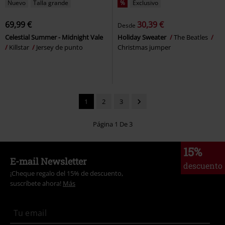
Nuevo
Talla grande
%
Exclusivo
69,99 €
30,39 €
Desde
Celestial Summer - Midnight Vale
Holiday Sweater
The Beatles
Killstar
Jersey de punto
Christmas jumper
1
2
3
Página 1 De 3
15%
E-mail Newsletter
descuento
¡Cheque regalo del 15% de descuento,
suscríbete ahora!
Más