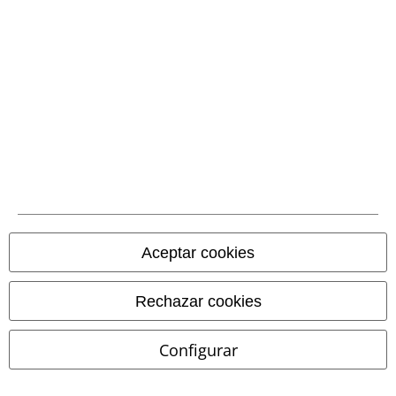
Métodos de pago
Transferencia
bancaria por
adelantado
Contrareembolso
Aceptar cookies
Envío
Rechazar cookies
Configurar
CORREOS RECOGIDA
CORREOS ENTREGA
EN OFICINA
A DOMICILIO