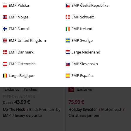
Jersey de punto
Christmas jumper
EMP Polska
EMP Česká Republika
EMP Norge
EMP Schweiz
EMP Suomi
EMP Ireland
EMP United Kingdom
EMP Sverige
EMP Danmark
Large Nederland
EMP Österreich
EMP Slovensko
Large Belgique
EMP España
Exclusivo
Parches
%
Exclusivo
PVPR
Desde
54,99 €
43,99 €
75,99 €
Desde
Up The Neck
Black Premium by
Holiday Sweater
Motörhead
EMP
Jersey de punto
Christmas jumper