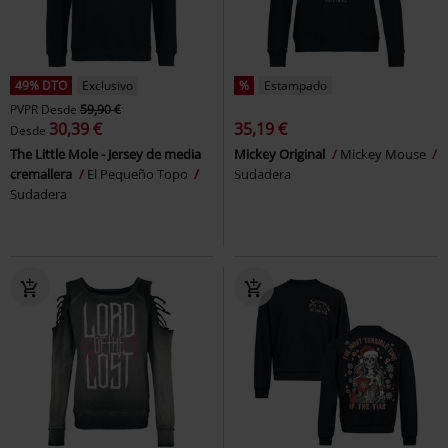
49% DTO
Exclusivo
%
Estampado
PVPR
Desde
59,90 €
30,39 €
35,19 €
Desde
The Little Mole - Jersey de media
Mickey Original
Mickey Mouse
cremallera
El Pequeño Topo
Sudadera
Sudadera