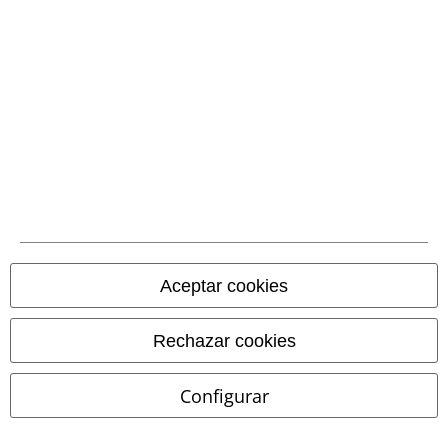
Métodos de pago
Transferencia
bancaria por
adelantado
Contrareembolso
Aceptar cookies
Envío
Rechazar cookies
CORREOS RECOGIDA
CORREOS ENTREGA
Configurar
EN OFICINA
A DOMICILIO