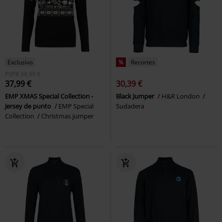
Exclusivo
%
Recortes
PVPR
39,99 €
37,99 €
30,39 €
EMP XMAS Special Collection -
Black Jumper
H&R London
Jersey de punto
EMP Special
Sudadera
Collection
Christmas jumper