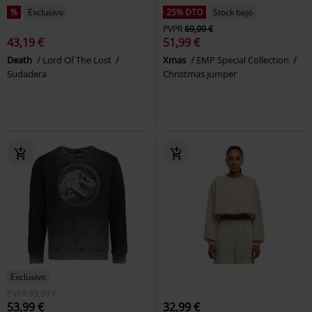
%
Exclusivo
25% DTO
Stock bajo
PVPR
69,99 €
43,19 €
51,99 €
Death
Lord Of The Lost
Xmas
EMP Special Collection
Sudadera
Christmas Jumper
Exclusivo
PVPR
59,99 €
53,99 €
32,99 €