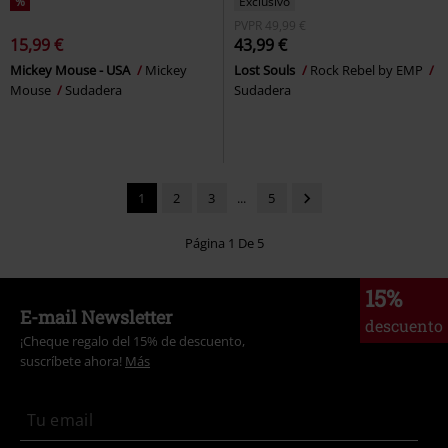
%
Exclusivo
PVPR
49,99 €
15,99 €
43,99 €
Mickey Mouse - USA
Mickey
Lost Souls
Rock Rebel by EMP
Mouse
Sudadera
Sudadera
1
2
3
...
5
Página 1 De 5
15%
E-mail Newsletter
descuento
¡Cheque regalo del 15% de descuento,
suscríbete ahora!
Más