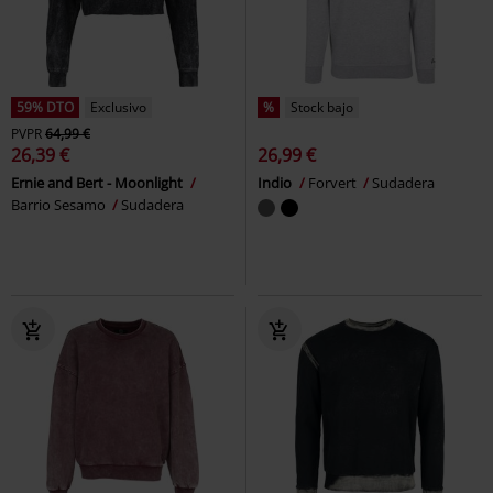
59% DTO
Exclusivo
%
Stock bajo
PVPR
64,99 €
26,39 €
26,99 €
Ernie and Bert - Moonlight
Indio
Forvert
Sudadera
Barrio Sesamo
Sudadera