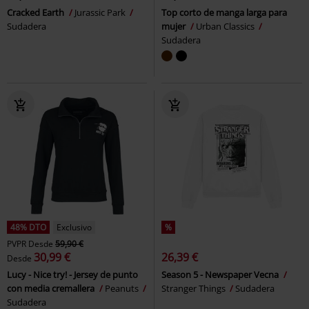
Cracked Earth
Jurassic Park
Top corto de manga larga para
Sudadera
mujer
Urban Classics
Sudadera
48% DTO
Exclusivo
%
PVPR
Desde
59,90 €
30,99 €
26,39 €
Desde
Lucy - Nice try! - Jersey de punto
Season 5 - Newspaper Vecna
con media cremallera
Peanuts
Stranger Things
Sudadera
Sudadera