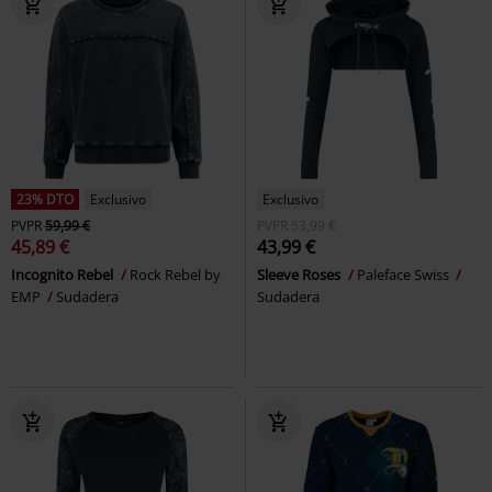
23% DTO
Exclusivo
Exclusivo
PVPR
59,99 €
PVPR
53,99 €
45,89 €
43,99 €
Incognito Rebel
Rock Rebel by
Sleeve Roses
Paleface Swiss
EMP
Sudadera
Sudadera