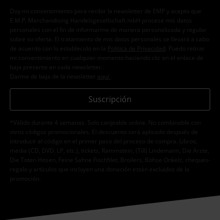
Doy mi consentimiento para recibir la newsletter de EMP y acepto que
E.M.P. Merchandising Handelsgesellschaft mbH procese mis datos
personales con el fin de informarme de manera personalizada y regular
sobre su oferta. El tratamiento de mis datos personales se llevará a cabo
de acuerdo con lo establecido en la
Política de Privacidad
. Puedo retirar
mi consentimiento en cualquier momento haciendo clic en el enlace de
baja presente en cada newsletter.
Darme de baja de la newsletter
aquí
.
Suscripción
*Válido durante 4 semanas. Solo canjeable online. No combinable con
otros códigos promocionales. El descuento será aplicado después de
introducir el código en el primer paso del proceso de compra. Libros,
media (CD, DVD, LP, etc.), tickets, Rammstein, (Till) Lindemann, Die Ärzte,
Die Toten Hosen, Feine Sahne Fischfilet, Broilers, Böhse Onkelz, cheques-
regalo y artículos que incluyen una donación están excluidos de la
promoción.