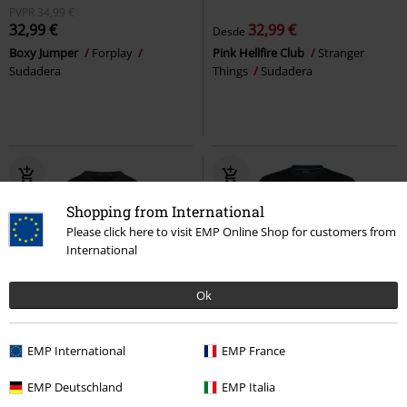
PVPR
34,99 €
32,99 €
32,99 €
Desde
Boxy Jumper
Forplay
Pink Hellfire Club
Stranger
Sudadera
Things
Sudadera
Shopping from International
Please click here to visit EMP Online Shop for customers from
International
Ok
Stock bajo
Nuevo
53% DTO
Bordado
EMP International
EMP France
PVPR
56,24 €
53,99 €
26,39 €
EMP Deutschland
EMP Italia
W 3S FT SWT
Adidas
Sudadera
Jersey Chet Rock Tape Crew