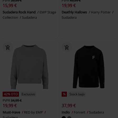
PVPR
59,99 €
PVPR
49,99 €
15,99 €
19,99 €
Sudadera Rock Hand
EMP Stage
Deathly Hallows
Harry Potter
Collection
Sudadera
Sudadera
42% DTO
Exclusivo
%
Stock bajo
PVPR
34,99 €
19,99 €
37,99 €
Must-Have
RED by EMP
Indio
Forvert
Sudadera
Sudadera