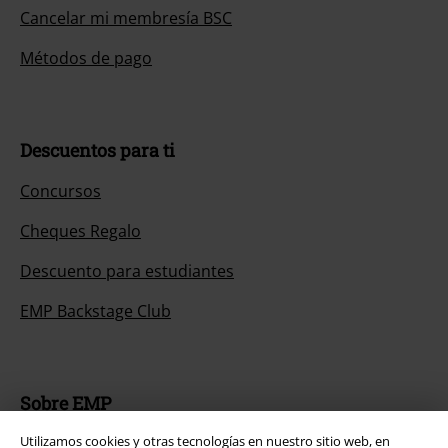
Cancelar mi membresía BSC
Métodos de pago
Descuentos para ti
Concursos
Cheques Regalo
Descuento para estudiantes
EMP Backstage Club
Sobre EMP
Utilizamos cookies y otras tecnologías en nuestro sitio web, en
EMP Eventos