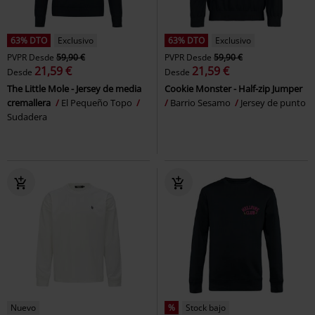
63% DTO
Exclusivo
63% DTO
Exclusivo
PVPR
Desde
59,90 €
PVPR
Desde
59,90 €
21,59 €
21,59 €
Desde
Desde
The Little Mole - Jersey de media
Cookie Monster - Half-zip Jumper
cremallera
El Pequeño Topo
Barrio Sesamo
Jersey de punto
Sudadera
Nuevo
%
Stock bajo