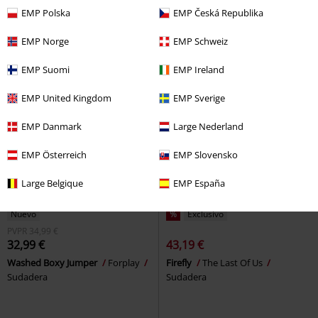
Chet Rock
Sudadera
EMP Polska
EMP Česká Republika
EMP Norge
EMP Schweiz
EMP Suomi
EMP Ireland
EMP United Kingdom
EMP Sverige
EMP Danmark
Large Nederland
EMP Österreich
EMP Slovensko
Large Belgique
EMP España
Nuevo
%
Exclusivo
PVPR
34,99 €
32,99 €
43,19 €
Washed Boxy Jumper
Forplay
Firefly
The Last Of Us
Sudadera
Sudadera