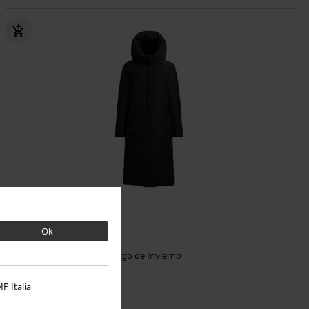
%
Parches
Ok
124,99 €
PULSET MATT
Khujo
Abrigo de Invierno
P Italia