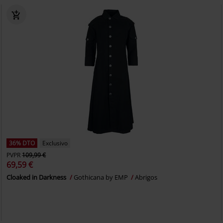
36% DTO
Exclusivo
PVPR
109,99 €
69,59 €
Cloaked in Darkness
Gothicana by EMP
Abrigos