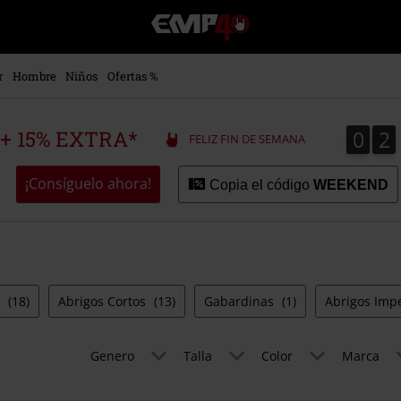
EMP
-
Música,
Películas,
r
Hombre
Niños
Ofertas %
TV
&
Gaming
0
2
0
2
 + 15% EXTRA*
FELIZ FIN DE SEMANA
Merch
-
Ropa
¡Consíguelo ahora!
Copia el código
WEEKEND
Alternativa
s
(18)
Abrigos Cortos
(13)
Gabardinas
(1)
Abrigos Im
Genero
Talla
Color
Marca