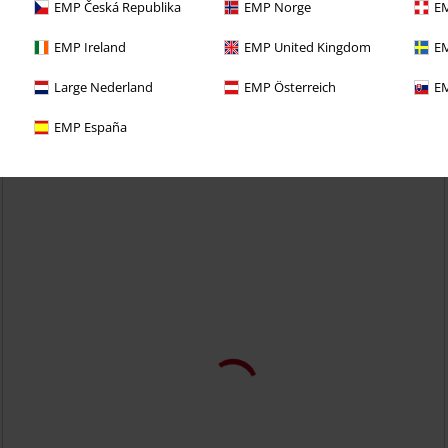
EMP Česká Republika
EMP Norge
EM
EMP Ireland
EMP United Kingdom
EM
richo con una prueba de 30 días de nuestro BACKSTAGE
Large Nederland
EMP Österreich
EM
EMP España