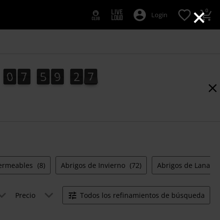
×
0
Login
0
7
5
9
2
6
0
7
5
9
2
5
6
5
3
7
permeables
(8)
Abrigos de Invierno
(72)
Abrigos de Lana
(5
Precio
Todos los refinamientos de búsqueda