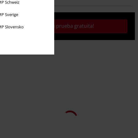
P Schweiz
P Sverige
¡Activa tu prueba gratuita!
P Slovensko