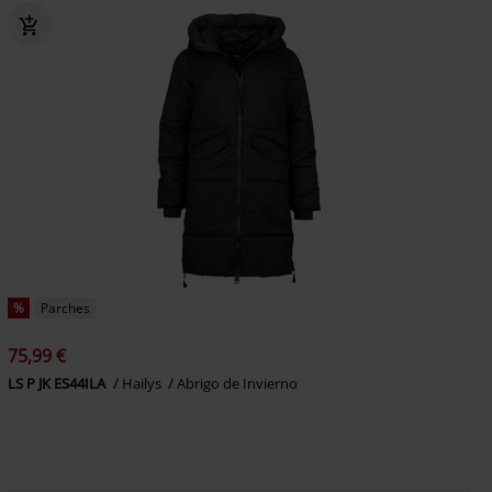
%
Parches
75,99 €
LS P JK ES44ILA
Hailys
Abrigo de Invierno