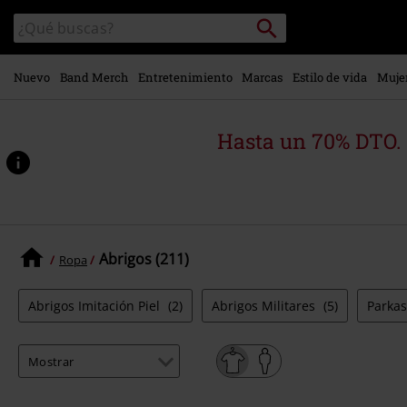
Ir al
Buscar
Buscar
contenido
en
principal
el
catálogo
Nuevo
Band Merch
Entretenimiento
Marcas
Estilo de vida
Muje
Hasta un 70% DTO.
Abrigos (211)
Ropa
Abrigos Imitación Piel
(2)
Abrigos Militares
(5)
Parka