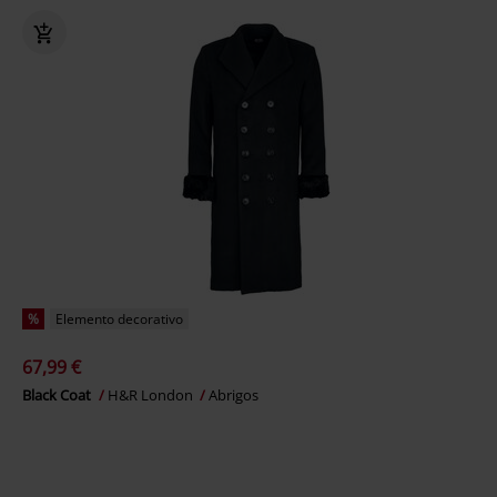
%
Elemento decorativo
67,99 €
Black Coat
H&R London
Abrigos