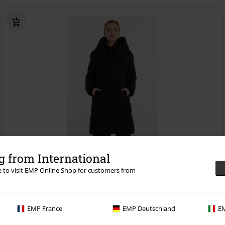
Stock bajo
Parches
 from International
re to visit EMP Online Shop for customers from
172,99 €
Natalka
Ragwear
Abrigo de Invierno
EMP France
EMP Deutschland
EM