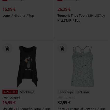
15,99 €
26,39 €
Logo
Nirvana
Top
Tenebris Tribe Top
KIHILIST by
KILLSTAR
Top
46% DTO
Stock bajo
Stock bajo
Exclusivo
PVPR
29,99 €
PVPR
39,99 €
15,99 €
32,99 €
Uh Oh!
El Pequeño Topo
Top
Poro
League Of Legends
Top