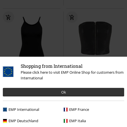
Shopping from International
%
Stock bajo
27% DTO
Stock bajo
Please click here to visit EMP Online Shop for customers from
PVPR
29,90 €
International
8,79 €
21,59 €
ONLLOVE STRAP SINGLET NOOS
Bandeau piel sintética
Urban
Ok
JRS
Only
Top
Classics
Top
EMP International
EMP France
EMP Deutschland
EMP Italia