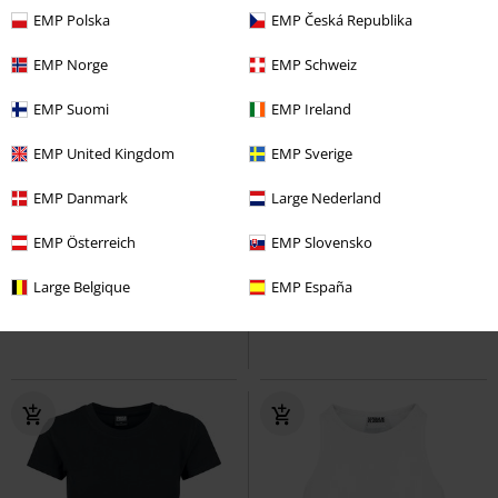
EMP Polska
EMP Česká Republika
EMP Norge
EMP Schweiz
EMP Suomi
EMP Ireland
EMP United Kingdom
EMP Sverige
46% DTO
Exclusivo
61% DTO
Exclusivo
EMP Danmark
Large Nederland
PVPR
29,99 €
PVPR
34,99 €
15,99 €
13,59 €
EMP Österreich
EMP Slovensko
Fire And Blood
Juego de Tronos
Poison Ivy
Batman
Top
Large Belgique
EMP España
Top