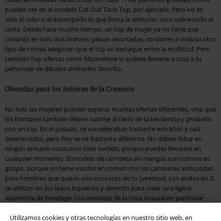
puedes ver en el modelo Cut Out Tank Top, por ejemplo. Pero no es
solo el color o el estampado lo que llama la atención, sino sobre todo el
corte. Desde hace mucho tiempo, un top de mujer ya no tiene que
consistir en solo dos tirantes: piezas recortadas, cordones o incluso otro
tipo de correa aseguran que el top se destaque entre la multitud. Pero
también hay ofertas como Moonshine si quieres llevarte a casa a tu
personaje de dibujos animados favorito.
Ofrendas para los Señores de la Creación
No solo las mujeres pueden esperar muchas ofertas diferentes, sino que
los hombres también deben subirse al carro de la tendencia y probarlo
con un top. En el pasado, se consideraban bastante extraños y casi
deteriorados, pero hoy se ve bastante diferente. No deben faltar en
ningún armario masculino bien surtido, porque puedes llevarlos en
cualquier momento. El modelo de camiseta sin mangas con correas es
guapo, porque no tiene mucho en común con las camisetas anticuadas
para hombres que quizás aún conozcas de tu juventud. Los anillos en D
se utilizan en los lados izquierdo y derecho para crear una ligera
apariencia de bondage. Los amantes de la ropa inusual en particular
obtendrán inmediatamente el valor de su dinero.
Utilizamos cookies y otras tecnologías en nuestro sitio web, en