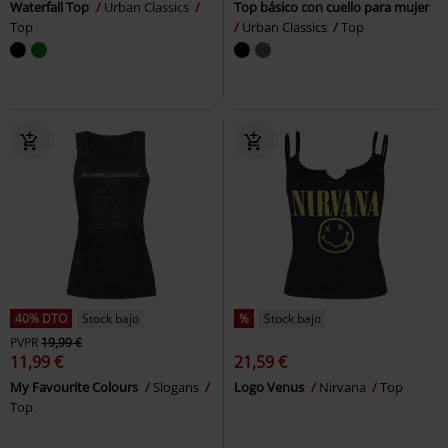
Waterfall Top
Urban Classics
Top básico con cuello para mujer
Top
Urban Classics
Top
40% DTO
Stock bajo
%
Stock bajo
PVPR
19,99 €
11,99 €
21,59 €
My Favourite Colours
Slogans
Logo Venus
Nirvana
Top
Top