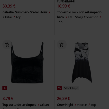
PVPR
32,99 €
30,39 €
16,99 €
Celestial Summer - Stellar Hour
Top estilo rock con estampado
Killstar
Top
batik
EMP Stage Collection
Top
%
%
Stock bajo
8,79 €
26,39 €
Top corto de terciopelo
Urban
Crow Night
Vixxsin
Top