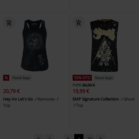
%
Stock bajo
50% DTO
Stock bajo
PVPR
39,99 €
20,79 €
19,99 €
Hey Ho Let's Go
Ramones
EMP Signature Collection
Ghost
Top
Top
1
...
8
9
10