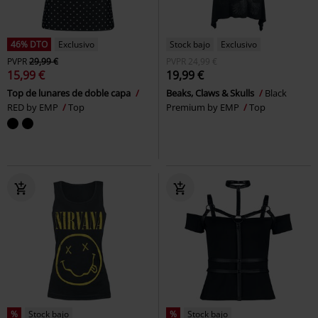
46% DTO
Exclusivo
Stock bajo
Exclusivo
PVPR
29,99 €
PVPR
24,99 €
15,99 €
19,99 €
Top de lunares de doble capa
Beaks, Claws & Skulls
Black
RED by EMP
Top
Premium by EMP
Top
%
Stock bajo
%
Stock bajo