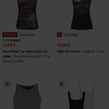
45% DTO
Stock bajo
%
Stock bajo
PVPR
24,99 €
13,59 €
19,99 €
Rock Rebel Top estampado con
Fight For Honor
Volbeat
Top
ojales
Rock Rebel by EMP
Top
atado al cuello