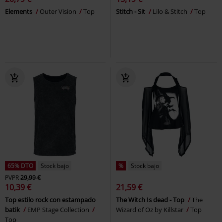
Elements
Outer Vision
Top
Stitch - Sit
Lilo & Stitch
Top
65% DTO
Stock bajo
%
Stock bajo
PVPR
29,99 €
10,39 €
21,59 €
Top estilo rock con estampado
The Witch Is dead - Top
The
batik
EMP Stage Collection
Wizard of Oz by Killstar
Top
Top