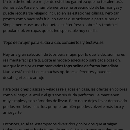
Un top de hombre o mujer de este tipo garantiza que no te calentarás
demasiado. Para ello, simplemente se ha prescindido de las mangas y
puede recostarse relajado incluso en las estaciones cálidas. Pero tan
pronto como hace más frío, no tienes que ordenar la parte superior.
Simplemente use una chaqueta o suéter fresco sobre él y tendrá el
popular look en capas que es indispensable hoy en día.
Tops de mujer para el día a día, conciertos y festivales
Hay una gran selección de tops para mujer, por lo que la decisión no es
realmente fácil para ti. Existe el modelo adecuado para cada ocasión,
aunque lo mejor es
comprar varios tops online de forma inmediata
.
Nunca está mal si tienes muchas opciones diferentes y puedes
desahogarte a tu antojo.
Para ocasiones clásicas y veladas relajadas en casa, las ofertas en colores
como el negro, el azul o el gris son sin duda perfectas. Se mantienen
muy simples y son cómodos de llevar. Pero no te dejes llevar demasiado
por los modelos sencillos, porque también puedes volverte más loco y
arriesgarte.
Entonces, ¿qué tal estampados divertidos y coloridos que atraigan
todas las miradas hacia tu top de mujer? Hay patrones grandes, como