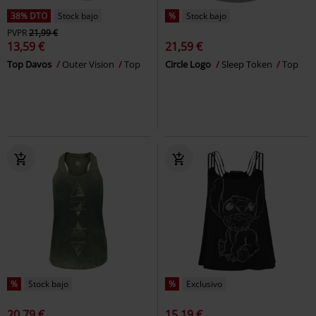
38% DTO
Stock bajo
%
Stock bajo
PVPR
21,99 €
13,59 €
21,59 €
Top Davos
Outer Vision
Top
Circle Logo
Sleep Token
Top
%
Stock bajo
%
Exclusivo
20,79 €
15,19 €