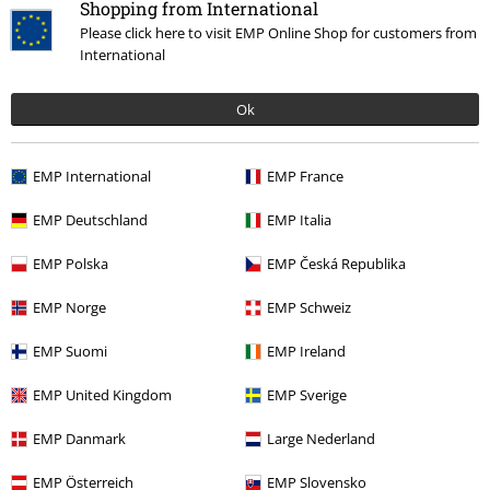
Shopping from International
Información de tallas generales
Please click here to visit EMP Online Shop for customers from
International
Cancelar mi membresía BSC
Métodos de pago
Ok
EMP International
EMP France
Descuentos para ti
EMP Deutschland
EMP Italia
Concursos
EMP Polska
EMP Česká Republika
Cheques Regalo
EMP Norge
EMP Schweiz
Descuento para estudiantes
EMP Suomi
EMP Ireland
EMP Backstage Club
EMP United Kingdom
EMP Sverige
EMP Danmark
Large Nederland
EMP Österreich
EMP Slovensko
Sobre EMP