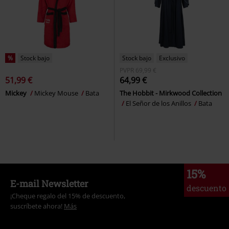
%
Stock bajo
Stock bajo
Exclusivo
PVPR
69,99 €
51,99 €
64,99 €
Mickey
Mickey Mouse
Bata
The Hobbit - Mirkwood Collection
El Señor de los Anillos
Bata
15%
E-mail Newsletter
descuento
¡Cheque regalo del 15% de descuento,
suscríbete ahora!
Más