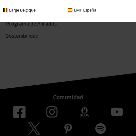
Large Belgique
EMP España
EMP Eventos
Programa de Afiliados
Sostenibilidad
Comunidad