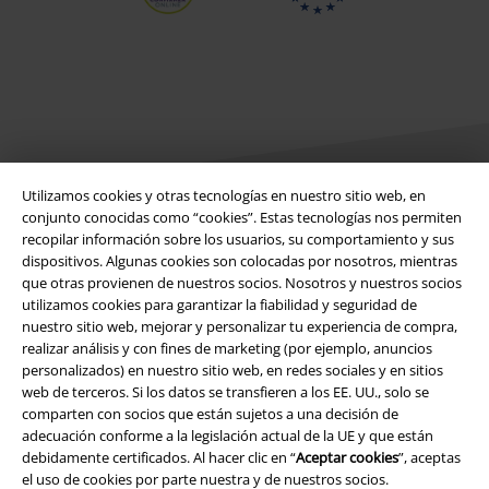
Utilizamos cookies y otras tecnologías en nuestro sitio web, en
conjunto conocidas como “cookies”. Estas tecnologías nos permiten
recopilar información sobre los usuarios, su comportamiento y sus
Legal
dispositivos. Algunas cookies son colocadas por nosotros, mientras
que otras provienen de nuestros socios. Nosotros y nuestros socios
Términos y Condiciones
utilizamos cookies para garantizar la fiabilidad y seguridad de
nuestro sitio web, mejorar y personalizar tu experiencia de compra,
Aviso Legal
realizar análisis y con fines de marketing (por ejemplo, anuncios
personalizados) en nuestro sitio web, en redes sociales y en sitios
Ley protección de datos
web de terceros. Si los datos se transfieren a los EE. UU., solo se
comparten con socios que están sujetos a una decisión de
adecuación conforme a la legislación actual de la UE y que están
Eliminación de residuos y protección del medioambiente
debidamente certificados. Al hacer clic en “
Aceptar cookies
”, aceptas
el uso de cookies por parte nuestra y de nuestros socios.
Declaración de Conformidad