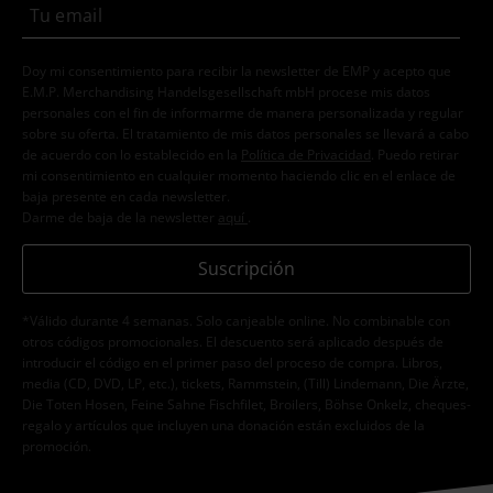
Doy mi consentimiento para recibir la newsletter de EMP y acepto que
E.M.P. Merchandising Handelsgesellschaft mbH procese mis datos
personales con el fin de informarme de manera personalizada y regular
sobre su oferta. El tratamiento de mis datos personales se llevará a cabo
de acuerdo con lo establecido en la
Política de Privacidad
. Puedo retirar
mi consentimiento en cualquier momento haciendo clic en el enlace de
baja presente en cada newsletter.
Darme de baja de la newsletter
aquí
.
Suscripción
*Válido durante 4 semanas. Solo canjeable online. No combinable con
otros códigos promocionales. El descuento será aplicado después de
introducir el código en el primer paso del proceso de compra. Libros,
media (CD, DVD, LP, etc.), tickets, Rammstein, (Till) Lindemann, Die Ärzte,
Die Toten Hosen, Feine Sahne Fischfilet, Broilers, Böhse Onkelz, cheques-
regalo y artículos que incluyen una donación están excluidos de la
promoción.