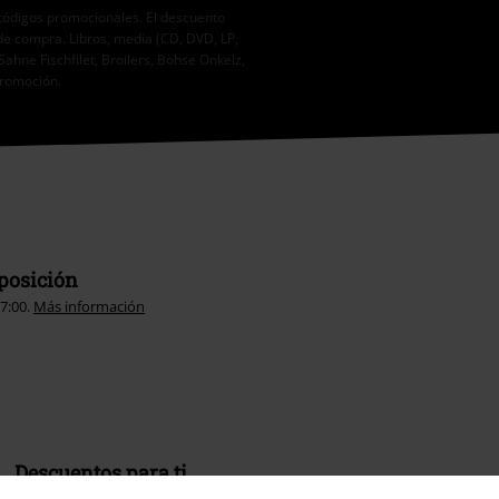
códigos promocionales. El descuento
de compra. Libros, media (CD, DVD, LP,
Sahne Fischfilet, Broilers, Böhse Onkelz,
promoción.
sposición
17:00.
Más información
Descuentos para ti