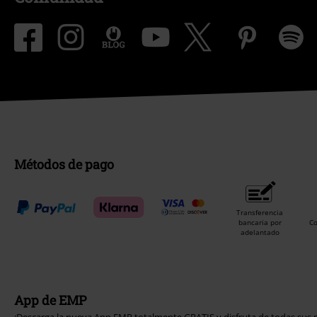
Métodos de pago
Transferencia
bancaria por
C
adelantado
App de EMP