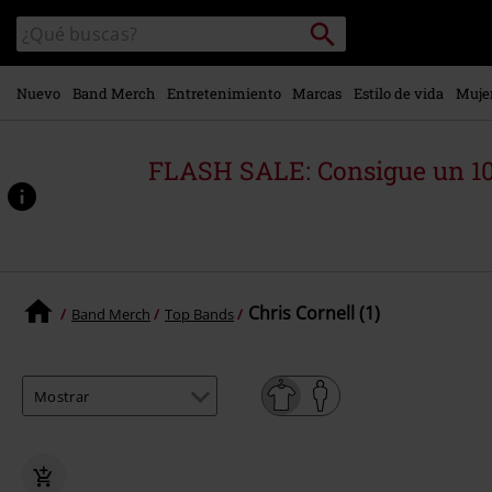
Ir al
Buscar
Buscar
contenido
en
principal
el
catálogo
Nuevo
Band Merch
Entretenimiento
Marcas
Estilo de vida
Muje
FLASH SALE: Consigue un 10
Chris Cornell (1)
Band Merch
Top Bands