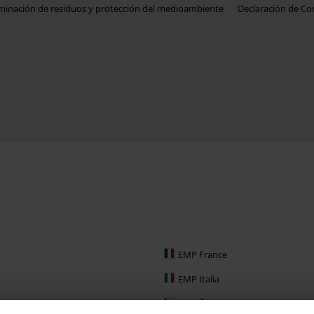
iminación de residuos y protección del medioambiente
Declaración de C
EMP France
EMP Italia
EMP Česká Republika