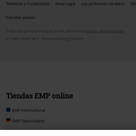
Términos y Condiciones
Aviso Legal
Ley protección de datos
El
Cancelar pedido
Todos los precios incluyen el IVA pero no los
gastos de transporte
© 1986-2026 E.M.P. Merchandising HGmbH
Tiendas EMP online
EMP International
EMP Deutschland
EMP Polska