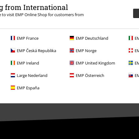
Concursos
 from International
re to visit EMP Online Shop for customers from
Cheques Regalo
Descuento para estudiantes
EMP France
EMP Deutschland
EM
EMP Backstage Club
EMP Česká Republika
EMP Norge
EM
EMP Ireland
EMP United Kingdom
EM
Large Nederland
EMP Österreich
EM
EMP España