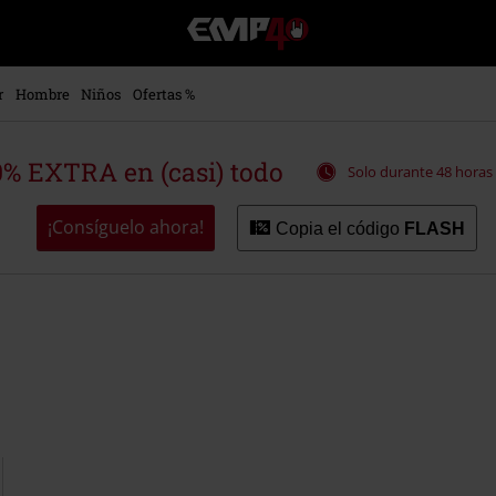
EMP
-
Música,
Películas,
r
Hombre
Niños
Ofertas %
TV
&
Gaming
% EXTRA en (casi) todo
Solo durante 48 horas
Merch
-
Ropa
¡Consíguelo ahora!
Copia el código
FLASH
Alternativa