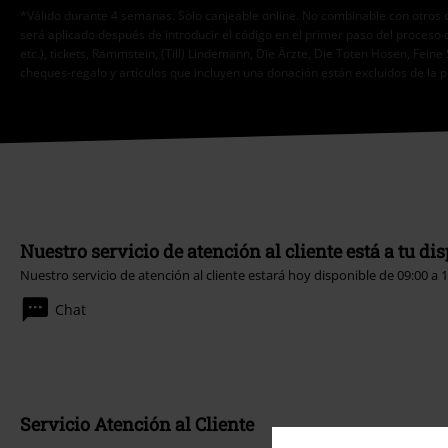
*Válido durante 4 semanas. Solo canjeable online. No combinable con otros 
será aplicado después de introducir el código en el primer paso del proceso 
etc.), tickets, Rammstein, (Till) Lindemann, Die Ärzte, Die Toten Hosen, Feine 
cheques-regalo y artículos que incluyen una donación están excluidos de la 
Nuestro servicio de atención al cliente está a tu di
Nuestro servicio de atención al cliente estará hoy disponible de 09:00 a 
Chat
Servicio Atención al Cliente