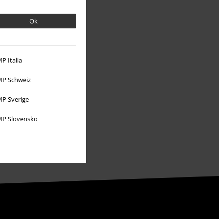
EMP Eventos
Ok
Programa de Afiliados
Sostenibilidad
P Italia
P Schweiz
P Sverige
P Slovensko