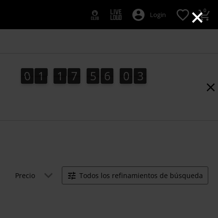
×
0
Login
0
1
1
7
5
6
0
2
0
1
1
7
5
6
0
2
3
Precio
Todos los refinamientos de búsqueda