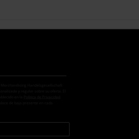
. Merchandising Handelsgesellschaft
alizada y regular sobre su oferta. El
ablecido en la
Política de Privacidad
.
nlace de baja presente en cada