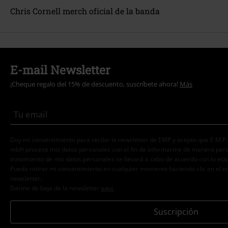
Chris Cornell merch oficial de la banda
E-mail Newsletter
¡Cheque regalo del 15% de descuento, suscríbete ahora!
Más
Doy mi consentimiento para recibir la newsletter de EMP y acepto que E.M.P
mbH procese mis datos personales con el fin de informarme de manera person
tratamiento de mis datos personales se llevará a cabo de acuerdo con lo est
Puedo retirar mi consentimiento en cualquier momento haciendo clic en el e
newsletter.
Darme de baja de la newsletter
aquí
.
Suscripción