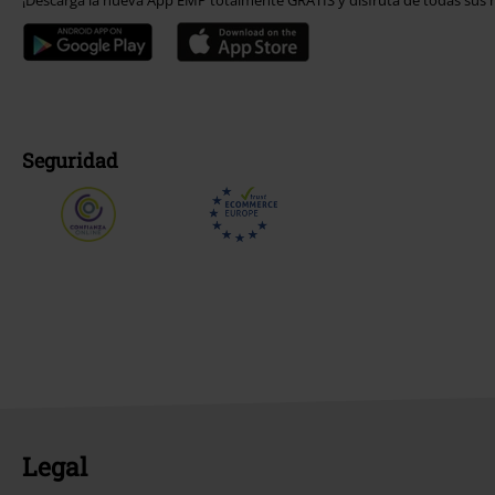
¡Descarga la nueva App EMP totalmente GRATIS y disfruta de todas sus n
Seguridad
Legal