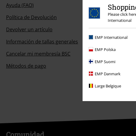
Ayuda (FAQ)
Shopping
Please click he
Política de Devolución
International
Devolver un artículo
EMP International
Información de tallas generales
EMP Polska
Cancelar mi membresía BSC
EMP Suomi
Métodos de pago
EMP Danmark
Large Belgique
Comunidad