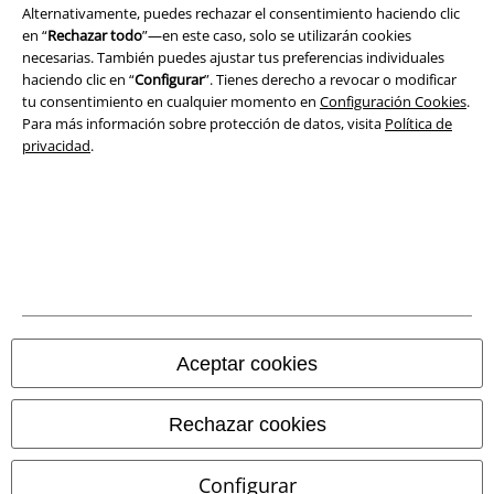
Alternativamente, puedes rechazar el consentimiento haciendo clic
en “
Rechazar todo
”—en este caso, solo se utilizarán cookies
Declaración de Conformidad
necesarias. También puedes ajustar tus preferencias individuales
haciendo clic en “
Configurar
”. Tienes derecho a revocar o modificar
Información sobre accesibilidad
tu consentimiento en cualquier momento en
Configuración Cookies
.
Para más información sobre protección de datos, visita
Política de
privacidad
.
Configuración Cookies
Cancelar pedido
Todos los precios incluyen el IVA pero no los
gastos de transporte
© 1986-2026 E.M.P. Merchandising HGmbH
Aceptar cookies
Tiendas EMP online
Rechazar cookies
EMP International
Configurar
EMP France