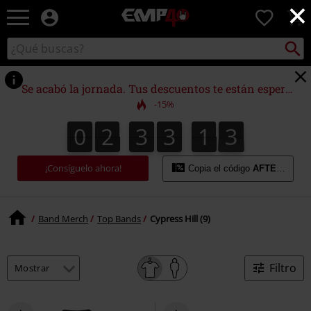
×
EMP
0
-
Música,
Buscar
Buscar
Películas,
en
TV
el
&
catálogo
Se acabó la jornada. Tus descuentos te están esperando.
Gaming
-15%
Merch
-
0
2
3
3
1
3
0
2
3
3
1
2
3
2
4
Ropa
Alternativa
¡Consíguelo ahora!
Copia el código
AFTERWORK
Band Merch
Top Bands
Cypress Hill (9)
Filtro