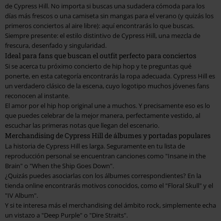
de Cypress Hill. No importa si buscas una sudadera cómoda para los
días más frescos o una camiseta sin mangas para el verano (y quizás los
primeros conciertos al aire libre): aquí encontrarás lo que buscas.
Siempre presente: el estilo distintivo de Cypress Hill, una mezcla de
frescura, desenfado y singularidad.
Ideal para fans que buscan el outfit perfecto para conciertos
Si se acerca tu próximo concierto de hip hop y te preguntas qué
ponerte, en esta categoría encontrarás la ropa adecuada. Cypress Hill es
un verdadero clásico de la escena, cuyo logotipo muchos jóvenes fans
reconocen al instante.
El amor por el hip hop original une a muchos. Y precisamente eso es lo
que puedes celebrar de la mejor manera, perfectamente vestido, al
escuchar las primeras notas que llegan del escenario.
Merchandising de Cypress Hill de álbumes y portadas populares
La historia de Cypress Hill es larga. Seguramente en tu lista de
reproducción personal se encuentran canciones como "Insane in the
Brain" o "When the Ship Goes Down".
¿Quizás puedes asociarlas con los álbumes correspondientes? En la
tienda online encontrarás motivos conocidos, como el "Floral Skull" y el
"IV Album".
Y si te interesa más el merchandising del ámbito rock, simplemente echa
un vistazo a "Deep Purple" o "Dire Straits".