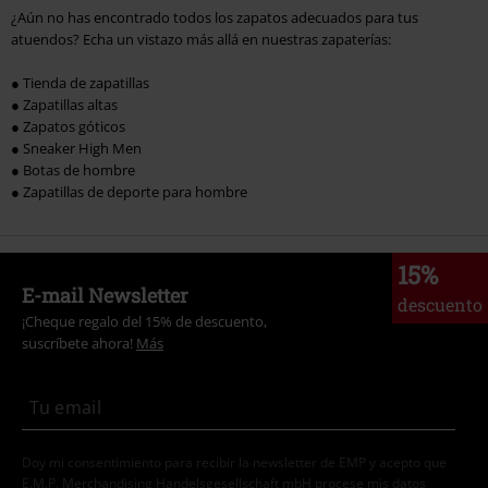
¿Aún no has encontrado todos los zapatos adecuados para tus
atuendos? Echa un vistazo más allá en nuestras zapaterías:
● Tienda de zapatillas
● Zapatillas altas
● Zapatos góticos
● Sneaker High Men
● Botas de hombre
● Zapatillas de deporte para hombre
15%
E-mail Newsletter
descuento
¡Cheque regalo del 15% de descuento,
suscríbete ahora!
Más
Doy mi consentimiento para recibir la newsletter de EMP y acepto que
E.M.P. Merchandising Handelsgesellschaft mbH procese mis datos