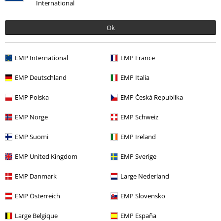
International
Métodos de pago
Ok
Descuentos para ti
EMP International
EMP France
Concursos
EMP Deutschland
EMP Italia
Cheques Regalo
EMP Polska
EMP Česká Republika
Descuento para estudiantes
EMP Norge
EMP Schweiz
EMP Backstage Club
EMP Suomi
EMP Ireland
EMP United Kingdom
EMP Sverige
Sobre EMP
EMP Danmark
Large Nederland
EMP Eventos
EMP Österreich
EMP Slovensko
Programa de Afiliados
Large Belgique
EMP España