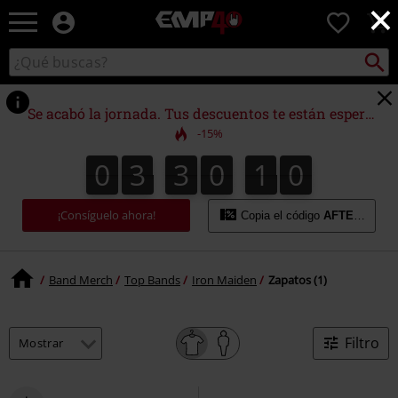
×
EMP
0
-
Música,
Buscar
Buscar
Películas,
en
TV
el
&
catálogo
Se acabó la jornada. Tus descuentos te están esperando.
Gaming
-15%
Merch
-
0
3
3
0
1
0
9
0
3
3
0
0
9
1
0
Ropa
Alternativa
¡Consíguelo ahora!
Copia el código
AFTERWORK
Band Merch
Top Bands
Iron Maiden
Zapatos (1)
Filtro