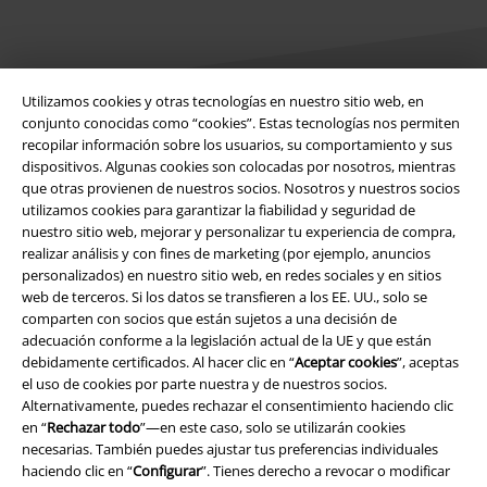
Utilizamos cookies y otras tecnologías en nuestro sitio web, en
conjunto conocidas como “cookies”. Estas tecnologías nos permiten
recopilar información sobre los usuarios, su comportamiento y sus
Legal
dispositivos. Algunas cookies son colocadas por nosotros, mientras
que otras provienen de nuestros socios. Nosotros y nuestros socios
Términos y Condiciones
utilizamos cookies para garantizar la fiabilidad y seguridad de
nuestro sitio web, mejorar y personalizar tu experiencia de compra,
Aviso Legal
realizar análisis y con fines de marketing (por ejemplo, anuncios
personalizados) en nuestro sitio web, en redes sociales y en sitios
Ley protección de datos
web de terceros. Si los datos se transfieren a los EE. UU., solo se
comparten con socios que están sujetos a una decisión de
Eliminación de residuos y protección del medioambiente
adecuación conforme a la legislación actual de la UE y que están
debidamente certificados. Al hacer clic en “
Aceptar cookies
”, aceptas
el uso de cookies por parte nuestra y de nuestros socios.
Declaración de Conformidad
Alternativamente, puedes rechazar el consentimiento haciendo clic
en “
Rechazar todo
”—en este caso, solo se utilizarán cookies
Información sobre accesibilidad
necesarias. También puedes ajustar tus preferencias individuales
haciendo clic en “
Configurar
”. Tienes derecho a revocar o modificar
Configuración Cookies