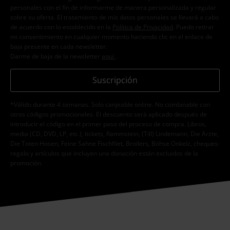
personales con el fin de informarme de manera personalizada y regular
sobre su oferta. El tratamiento de mis datos personales se llevará a cabo
de acuerdo con lo establecido en la
Política de Privacidad
. Puedo retirar
mi consentimiento en cualquier momento haciendo clic en el enlace de
baja presente en cada newsletter.
Darme de baja de la newsletter
aquí
.
Suscripción
*Válido durante 4 semanas. Solo canjeable online. No combinable con
otros códigos promocionales. El descuento será aplicado después de
introducir el código en el primer paso del proceso de compra. Libros,
media (CD, DVD, LP, etc.), tickets, Rammstein, (Till) Lindemann, Die Ärzte,
Die Toten Hosen, Feine Sahne Fischfilet, Broilers, Böhse Onkelz, cheques-
regalo y artículos que incluyen una donación están excluidos de la
promoción.