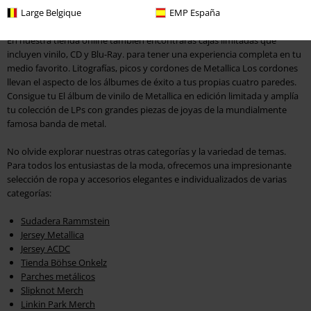
Large Belgique
EMP España
de Metallica que estás buscando - ¡haz clic en él y dale caña a la cosa!
En nuestra tienda online también encontrarás cajas limitadas que
incluyen vinilo, CD y Blu-Ray. para tener una experiencia completa en tu
medio favorito. Litografías, picos y cordones de Metallica Los cordones
llevan el aspecto de los álbumes de éxito a tus propias cuatro paredes.
Consigue tu El álbum de vinilo de Metallica en edición limitada y amplía
tu colección de LPs con grandes piezas de joyas de la mundialmente
famosa banda de metal.
No olvide explorar nuestras otras categorías y la variedad de temas.
Para todos los entusiastas de la moda, ofrecemos una impresionante
selección de ropa y accesorios elegantes e individualizados de varias
categorías:
Sudadera Rammstein
Jersey Metallica
Jersey ACDC
Tienda Böhse Onkelz
Parches metálicos
Slipknot Merch
Linkin Park Merch