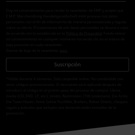
Doy mi consentimiento para recibir la newsletter de EMP y acepto que
E.M.P. Merchandising Handelsgesellschaft mbH procese mis datos
personales con el fin de informarme de manera personalizada y regular
sobre su oferta. El tratamiento de mis datos personales se llevará a cabo
de acuerdo con lo establecido en la
Política de Privacidad
. Puedo retirar
mi consentimiento en cualquier momento haciendo clic en el enlace de
baja presente en cada newsletter.
Darme de baja de la newsletter
aquí
.
Suscripción
*Válido durante 4 semanas. Solo canjeable online. No combinable con
otros códigos promocionales. El descuento será aplicado después de
introducir el código en el primer paso del proceso de compra. Libros,
media (CD, DVD, LP, etc.), tickets, Rammstein, (Till) Lindemann, Die Ärzte,
Die Toten Hosen, Feine Sahne Fischfilet, Broilers, Böhse Onkelz, cheques-
regalo y artículos que incluyen una donación están excluidos de la
promoción.