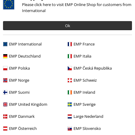
.
Please click here to visit EMP Online Shop for customers from
¿Otra ventaja insuperable de los discos de vinilo prensados? Sus
International
portadas son realmente impactantes. Gracias a su tamaño especial, sus
envases ofrecen el espacio perfecto para imprimir motivos frontales
Ok
geniales. e incluso puedes colgarlas en la pared con los marcos
adecuados. Además el extra único de que los discos se impriman
directamente o se les añadan patrones extravagantes, lo que hace que
EMP International
EMP France
o con patrones inusuales, para que ponerlos en el tocadiscos sea
doblemente llamativo.
EMP Deutschland
EMP Italia
Nuevas formaciones, fuertes golpes de efecto y reinvenciones musicales
EMP Polska
EMP Česká Republika
sacudieron a la banda a lo largo de los años. No obstante, Metallica ha
conseguido establecerse firmemente en la escena del metal y se ha
EMP Norge
EMP Schweiz
convertido en una parte indispensable del negocio de la música. y es
difícil imaginar el negocio de la música sin ellos. Celebramos a los
EMP Suomi
EMP Ireland
grandes como James Hetfield, Ron McGovney y Lars Ulrich con
ediciones limitadas de Metallica Deluxe!
EMP United Kingdom
EMP Sverige
¿Eres un fanático de la información de fondo de Metallica? Entonces
EMP Danmark
Large Nederland
nuestros discos de Metallica en los numerosos ¡las ediciones de lujo son
justo lo que necesitas! Con emocionantes folletos, carteles plegables y
EMP Österreich
EMP Slovensko
muchos más extras y muchos otros extras, estos LPs te ofrecen todo
menos aburrimiento. En EMP puedes comprar exactamente la El vinilo