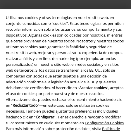
Utilizamos cookies y otras tecnologías en nuestro sitio web, en
conjunto conocidas como “cookies”. Estas tecnologías nos permiten
recopilar información sobre los usuarios, su comportamiento y sus
dispositivos. Algunas cookies son colocadas por nosotros, mientras
que otras provienen de nuestros socios. Nosotros y nuestros socios
utilizamos cookies para garantizar la fiabilidad y seguridad de
nuestro sitio web, mejorar y personalizar tu experiencia de compra,
Legal
realizar análisis y con fines de marketing (por ejemplo, anuncios
personalizados) en nuestro sitio web, en redes sociales y en sitios
Términos y Condiciones
web de terceros. Si los datos se transfieren a los EE. UU., solo se
comparten con socios que están sujetos a una decisión de
adecuación conforme a la legislación actual de la UE y que están
Aviso Legal
debidamente certificados. Al hacer clic en “
Aceptar cookies
”, aceptas
el uso de cookies por parte nuestra y de nuestros socios.
Ley protección de datos
Alternativamente, puedes rechazar el consentimiento haciendo clic
en “
Rechazar todo
”—en este caso, solo se utilizarán cookies
Eliminación de residuos y protección del medioambiente
necesarias. También puedes ajustar tus preferencias individuales
haciendo clic en “
Configurar
”. Tienes derecho a revocar o modificar
Declaración de Conformidad
tu consentimiento en cualquier momento en
Configuración Cookies
.
Para más información sobre protección de datos, visita
Política de