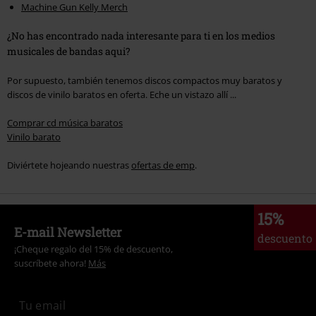
Machine Gun Kelly Merch
¿No has encontrado nada interesante para ti en los medios
musicales de bandas aqui?
Por supuesto, también tenemos discos compactos muy baratos y
discos de vinilo baratos en oferta. Eche un vistazo allí ...
Comprar cd música baratos
Vinilo barato
Diviértete hojeando nuestras
ofertas de emp
.
15%
E-mail Newsletter
descuento
¡Cheque regalo del 15% de descuento,
suscríbete ahora!
Más