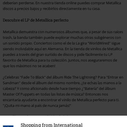
deberían perderse. En nuestra tienda online puedes comprar Metallica
discos a precios bajos y recibirlos directamente en tu casa.
Descubre el LP de Metallica perfecto
Metallica demuestra con numerosos álbumes que, a pesar de sus raíces
trash, la banda también puede explorar muchas otras subgéneros con
un sonido propio. Conciertos como el de la La gira "WorldWired" sigue
siendo inolvidable aquí en Alemania. En la tienda de vinilos de Metallica
puedes a través del gran surtido de discos y pide fácilmente tu LP
favorito de Metallica para tu colección. Juntos, nos aseguraremos de
que los máximos no se acaben!
¿Celebras "Fade To Black" del álbum Ride The Lightning? Para "Entrar en
Sandman" desde el álbum del mismo nombre, ¿te echas las manos a la
cabeza? Y como aficionado desde hace tiempo ¿"Batería" del álbum
Master Of Puppets en todas las listas de música? Entonces nos
encantaría ayudarte a encontrar el vinilo de Metallica perfecto para ti.
"¡Quita mi mano al país de nunca jamás!"
Metallica graba como edición de lujo
Shopping from International