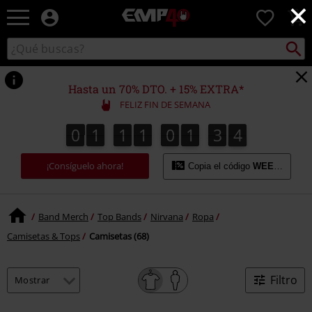
×
EMP
0
-
Música,
Buscar
Buscar
Películas,
en
TV
el
&
catálogo
Hasta un 70% DTO. + 15% EXTRA*
Gaming
FELIZ FIN DE SEMANA
Merch
-
0
1
1
1
0
1
3
3
0
1
1
1
0
1
3
2
4
4
2
3
Ropa
Alternativa
¡Consíguelo ahora!
Copia el código
WEEKEND
Band Merch
Top Bands
Nirvana
Ropa
Camisetas & Tops
Camisetas (68)
Filtro