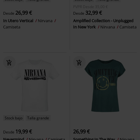
PVPR
Desde
35,00 €
26,99 €
32,99 €
Desde
Desde
In Utero Vertical
Nirvana
Amplified Collection - Unplugged
Camiseta
In New York
Nirvana
Camiseta
Stock bajo
Talla grande
19,99 €
26,99 €
Desde
Nevermind
Nirvana
Camiseta
Something In The Way
Nirvana