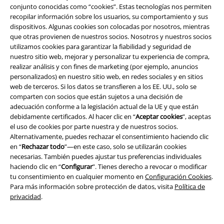
Slipknot Merch
conjunto conocidas como “cookies”. Estas tecnologías nos permiten
Linkin Park Merch
recopilar información sobre los usuarios, su comportamiento y sus
Machine Gun Kelly Merch
dispositivos. Algunas cookies son colocadas por nosotros, mientras
que otras provienen de nuestros socios. Nosotros y nuestros socios
¿Estás buscando camisetas nuevas para mujeres o hombres y
utilizamos cookies para garantizar la fiabilidad y seguridad de
nuestro sitio web, mejorar y personalizar tu experiencia de compra,
quieres ahorrar tu dinero al mismo tiempo?
realizar análisis y con fines de marketing (por ejemplo, anuncios
personalizados) en nuestro sitio web, en redes sociales y en sitios
Entonces eche un vistazo a nuestras
chollos en camisetas
. ¡Tenemos un
web de terceros. Si los datos se transfieren a los EE. UU., solo se
montón de
camisetas rebajas
!
comparten con socios que están sujetos a una decisión de
adecuación conforme a la legislación actual de la UE y que están
Rebajas camisetas mujer
debidamente certificados. Al hacer clic en “
Aceptar cookies
”, aceptas
Camisetas hombre rebajas
el uso de cookies por parte nuestra y de nuestros socios.
Alternativamente, puedes rechazar el consentimiento haciendo clic
Diviértete navegando por nuestras
ofertas ropa
...
en “
Rechazar todo
”—en este caso, solo se utilizarán cookies
necesarias. También puedes ajustar tus preferencias individuales
15%
haciendo clic en “
Configurar
”. Tienes derecho a revocar o modificar
E-mail Newsletter
tu consentimiento en cualquier momento en
Configuración Cookies
.
descuento
Para más información sobre protección de datos, visita
Política de
¡Cheque regalo del 15% de descuento,
privacidad
.
suscríbete ahora!
Más