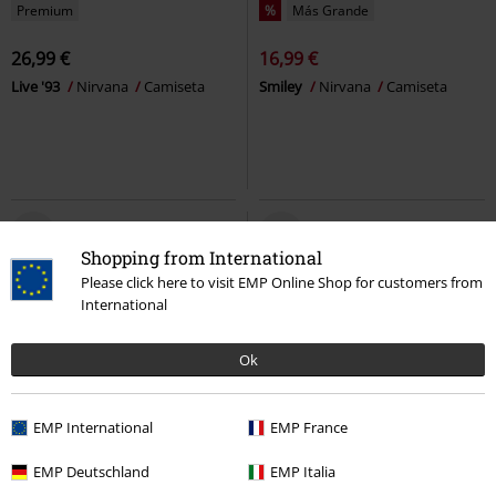
Premium
%
Más Grande
26,99 €
16,99 €
Live '93
Nirvana
Camiseta
Smiley
Nirvana
Camiseta
Shopping from International
Please click here to visit EMP Online Shop for customers from
International
Ok
EMP International
EMP France
Premium
%
EMP Deutschland
EMP Italia
26,99 €
22,94 €