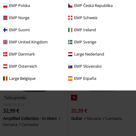
In Utero
Nirvana
Camiseta
Smiley
Nirvana
Camiseta
EMP Polska
EMP Česká Republika
EMP Norge
EMP Schweiz
EMP Suomi
EMP Ireland
EMP United Kingdom
EMP Sverige
EMP Danmark
Large Nederland
EMP Österreich
EMP Slovensko
Large Belgique
EMP España
Talla grande
%
PVPR
35,00 €
32,99 €
20,39 €
Amplified Collection - In Utero
Guitar
Nirvana
Camiseta
Nirvana
Camiseta