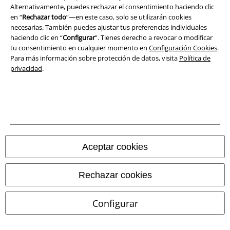
Declaración de Conformidad
Alternativamente, puedes rechazar el consentimiento haciendo clic
en “
Rechazar todo
”—en este caso, solo se utilizarán cookies
Información sobre accesibilidad
necesarias. También puedes ajustar tus preferencias individuales
haciendo clic en “
Configurar
”. Tienes derecho a revocar o modificar
Configuración Cookies
tu consentimiento en cualquier momento en
Configuración Cookies
.
Para más información sobre protección de datos, visita
Política de
privacidad
.
Cancelar pedido
Todos los precios incluyen el IVA pero no los
gastos de transporte
© 1986-2026 E.M.P. Merchandising HGmbH
Aceptar cookies
Tiendas EMP online
Rechazar cookies
EMP International
Configurar
EMP France
EMP Deutschland