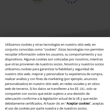
Utilizamos cookies y otras tecnologías en nuestro sitio web, en
conjunto conocidas como “cookies”. Estas tecnologías nos permiten
recopilar información sobre los usuarios, su comportamiento y sus
Legal
dispositivos. Algunas cookies son colocadas por nosotros, mientras
que otras provienen de nuestros socios. Nosotros y nuestros socios
Términos y Condiciones
utilizamos cookies para garantizar la fiabilidad y seguridad de
nuestro sitio web, mejorar y personalizar tu experiencia de compra,
Aviso Legal
realizar análisis y con fines de marketing (por ejemplo, anuncios
personalizados) en nuestro sitio web, en redes sociales y en sitios
Ley protección de datos
web de terceros. Si los datos se transfieren a los EE. UU., solo se
comparten con socios que están sujetos a una decisión de
adecuación conforme a la legislación actual de la UE y que están
Eliminación de residuos y protección del medioambiente
debidamente certificados. Al hacer clic en “
Aceptar cookies
”, aceptas
el uso de cookies por parte nuestra y de nuestros socios.