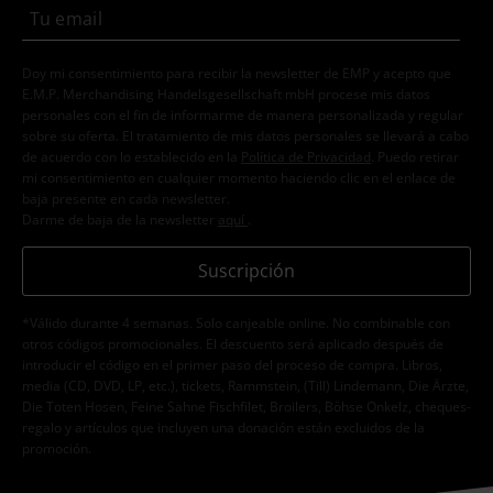
Doy mi consentimiento para recibir la newsletter de EMP y acepto que
E.M.P. Merchandising Handelsgesellschaft mbH procese mis datos
personales con el fin de informarme de manera personalizada y regular
sobre su oferta. El tratamiento de mis datos personales se llevará a cabo
de acuerdo con lo establecido en la
Política de Privacidad
. Puedo retirar
mi consentimiento en cualquier momento haciendo clic en el enlace de
baja presente en cada newsletter.
Darme de baja de la newsletter
aquí
.
Suscripción
*Válido durante 4 semanas. Solo canjeable online. No combinable con
otros códigos promocionales. El descuento será aplicado después de
introducir el código en el primer paso del proceso de compra. Libros,
media (CD, DVD, LP, etc.), tickets, Rammstein, (Till) Lindemann, Die Ärzte,
Die Toten Hosen, Feine Sahne Fischfilet, Broilers, Böhse Onkelz, cheques-
regalo y artículos que incluyen una donación están excluidos de la
promoción.