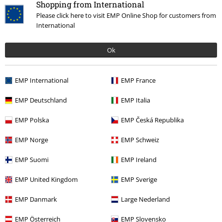
Shopping from International
Información de tallas generales
Please click here to visit EMP Online Shop for customers from
International
Cancelar mi membresía BSC
Métodos de pago
Ok
EMP International
EMP France
Descuentos para ti
EMP Deutschland
EMP Italia
Concursos
EMP Polska
EMP Česká Republika
Cheques Regalo
EMP Norge
EMP Schweiz
Descuento para estudiantes
EMP Suomi
EMP Ireland
EMP Backstage Club
EMP United Kingdom
EMP Sverige
EMP Danmark
Large Nederland
EMP Österreich
EMP Slovensko
Sobre EMP