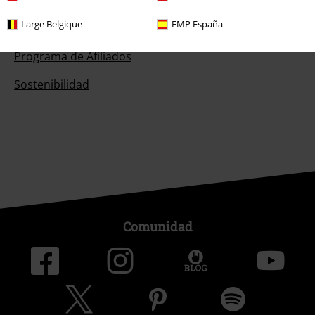
Large Belgique
EMP España
EMP Eventos
Programa de Afiliados
Sostenibilidad
Comunidad