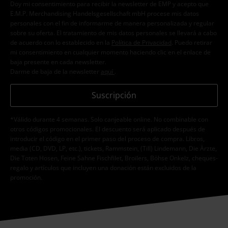
Doy mi consentimiento para recibir la newsletter de EMP y acepto que
E.M.P. Merchandising Handelsgesellschaft mbH procese mis datos
personales con el fin de informarme de manera personalizada y regular
sobre su oferta. El tratamiento de mis datos personales se llevará a cabo
de acuerdo con lo establecido en la
Política de Privacidad
. Puedo retirar
mi consentimiento en cualquier momento haciendo clic en el enlace de
baja presente en cada newsletter.
Darme de baja de la newsletter
aquí
.
Suscripción
*Válido durante 4 semanas. Solo canjeable online. No combinable con
otros códigos promocionales. El descuento será aplicado después de
introducir el código en el primer paso del proceso de compra. Libros,
media (CD, DVD, LP, etc.), tickets, Rammstein, (Till) Lindemann, Die Ärzte,
Die Toten Hosen, Feine Sahne Fischfilet, Broilers, Böhse Onkelz, cheques-
regalo y artículos que incluyen una donación están excluidos de la
promoción.