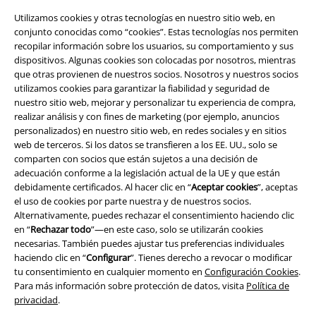
Utilizamos cookies y otras tecnologías en nuestro sitio web, en
conjunto conocidas como “cookies”. Estas tecnologías nos permiten
recopilar información sobre los usuarios, su comportamiento y sus
dispositivos. Algunas cookies son colocadas por nosotros, mientras
que otras provienen de nuestros socios. Nosotros y nuestros socios
utilizamos cookies para garantizar la fiabilidad y seguridad de
nuestro sitio web, mejorar y personalizar tu experiencia de compra,
realizar análisis y con fines de marketing (por ejemplo, anuncios
Legal
personalizados) en nuestro sitio web, en redes sociales y en sitios
web de terceros. Si los datos se transfieren a los EE. UU., solo se
Términos y Condiciones
comparten con socios que están sujetos a una decisión de
adecuación conforme a la legislación actual de la UE y que están
Aviso Legal
debidamente certificados. Al hacer clic en “
Aceptar cookies
”, aceptas
el uso de cookies por parte nuestra y de nuestros socios.
Ley protección de datos
Alternativamente, puedes rechazar el consentimiento haciendo clic
en “
Rechazar todo
”—en este caso, solo se utilizarán cookies
Eliminación de residuos y protección del medioambiente
necesarias. También puedes ajustar tus preferencias individuales
haciendo clic en “
Configurar
”. Tienes derecho a revocar o modificar
tu consentimiento en cualquier momento en
Configuración Cookies
.
Declaración de Conformidad
Para más información sobre protección de datos, visita
Política de
privacidad
.
Información sobre accesibilidad