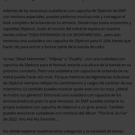
Además de las exclusivas sudaderas con capucha de Slipknot de EMP
con motivos especiales, puedes pedirnos muchas más y conseguir el
look completo de la banda en tu armario. Desde tops hasta accesorios y
zapatillas Slipknot, ¡todo el mundo del metal te espera en nuestra
tienda online! TODA ESPERANZA SE HA DESAPARECIDO... pero aún
tenemos una sudadera con capucha de Slipknot para ti. Sólo tienes que
hacer clic para entrar y formar parte de la banda de culto.
Ya sea "Dead Memories", "Killpop" o "Duality", con una sudadera con
capucha de Slipknot para el festival, estarás a la altura de la banda en su
próximo concierto. Pero una sudadera con capucha de la banda de nu
metal puede hacer aún más. Porque mientras las legendarias máscaras
de Slipknot siempre reflejan los sentimientos y rasgos de carácter de sus
miembros, tú también puedes mostrar quién eres con tu ropa. ¿Metal
en todos sus géneros? Entonces una sudadera con capucha de los
enmascarados es justo lo que necesitas. En EMP puedes comprar tu
propia sudadera con capucha de Slipknot a un gran precio. También
puedes encontrar sudaderas con motivos del álbum "The End, So Far"
de 2022 -You Are My Favorite ...
No olvide explorar nuestras otras categorías y la variedad de temas.