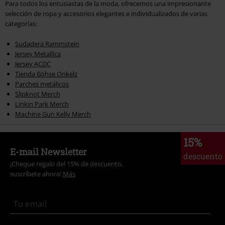
Para todos los entusiastas de la moda, ofrecemos una impresionante
selección de ropa y accesorios elegantes e individualizados de varias
categorías:
Sudadera Rammstein
Jersey Metallica
Jersey ACDC
Tienda Böhse Onkelz
Parches metálicos
Slipknot Merch
Linkin Park Merch
Machine Gun Kelly Merch
15%
E-mail Newsletter
descuento
¡Cheque regalo del 15% de descuento,
suscríbete ahora!
Más