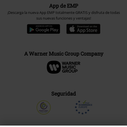
App de EMP
¡Descarga la nueva App EMP totalmente GRATIS y disfruta de todas
sus nuevas funciones y ventajas!
A Warner Music Group Company
Seguridad