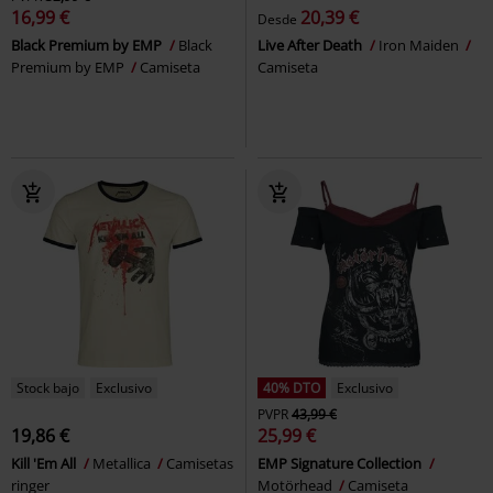
16,99 €
20,39 €
Desde
Black Premium by EMP
Black
Live After Death
Iron Maiden
Premium by EMP
Camiseta
Camiseta
Stock bajo
Exclusivo
40% DTO
Exclusivo
PVPR
43,99 €
19,86 €
25,99 €
Kill 'Em All
Metallica
Camisetas
EMP Signature Collection
ringer
Motörhead
Camiseta