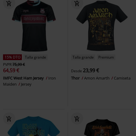
15% DTO
Talla grande
Talla grande
Premium
PVPR
75,99 €
64,59 €
23,99 €
Desde
IMFC West Ham Jersey
Iron
Thor
Amon Amarth
Camiseta
Maiden
Jersey