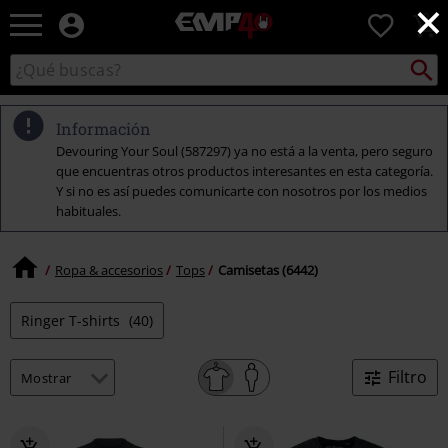
×
EMP
0
-
Música,
Buscar
Buscar
Películas,
en
TV
el
&
catálogo
Información
Gaming
Devouring Your Soul (587297) ya no está a la venta, pero seguro
Merch
que encuentras otros productos interesantes en esta categoría.
-
Y si no es así puedes comunicarte con nosotros por los medios
Ropa
habituales.
Alternativa
Ropa & accesorios
Tops
Camisetas (6442)
Ringer T-shirts
(40)
Filtro