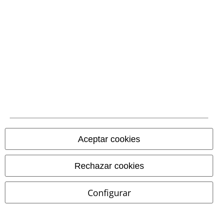
Métodos de pago
Transferencia
bancaria por
adelantado
Contrareembolso
Aceptar cookies
Envío
Rechazar cookies
CORREOS RECOGIDA
CORREOS ENTREGA
Configurar
EN OFICINA
A DOMICILIO