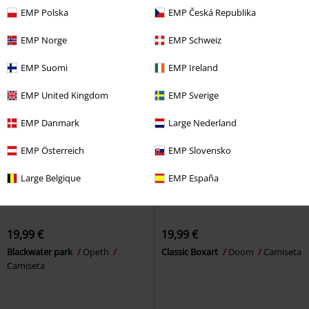
Camiseta
Camiseta
EMP Polska
EMP Česká Republika
EMP Norge
EMP Schweiz
EMP Suomi
EMP Ireland
EMP United Kingdom
EMP Sverige
EMP Danmark
Large Nederland
EMP Österreich
EMP Slovensko
Large Belgique
EMP España
19,99 €
19,99 €
Blackwater park
Opeth
Classic Boxart
Doom
Camiseta
Camiseta