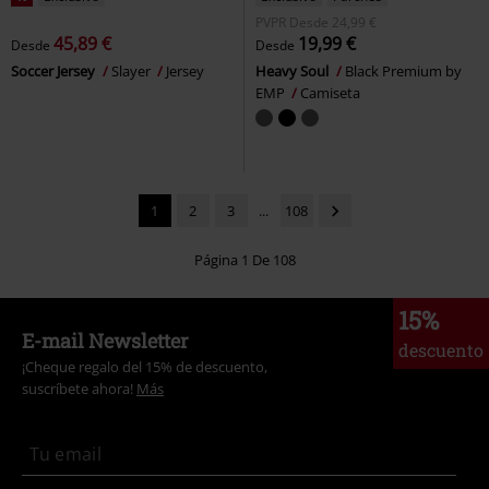
PVPR
Desde
24,99 €
45,89 €
19,99 €
Desde
Desde
Soccer Jersey
Slayer
Jersey
Heavy Soul
Black Premium by
EMP
Camiseta
1
2
3
...
108
Página 1 De 108
15%
E-mail Newsletter
descuento
¡Cheque regalo del 15% de descuento,
suscríbete ahora!
Más