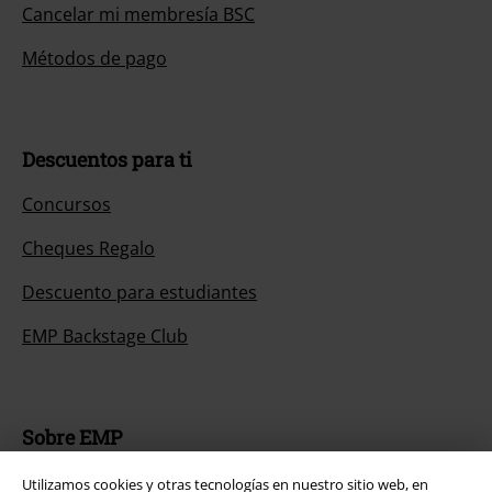
Cancelar mi membresía BSC
Métodos de pago
Descuentos para ti
Concursos
Cheques Regalo
Descuento para estudiantes
EMP Backstage Club
Sobre EMP
EMP Eventos
Utilizamos cookies y otras tecnologías en nuestro sitio web, en