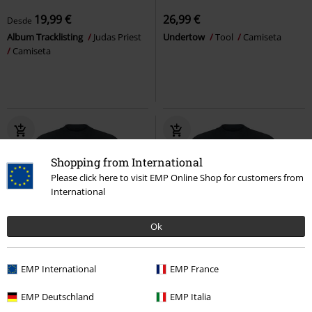
19,99 €
26,99 €
Desde
Album Tracklisting
Judas Priest
Undertow
Tool
Camiseta
Camiseta
Shopping from International
Please click here to visit EMP Online Shop for customers from
International
Ok
Talla grande
EMP International
EMP France
23,99 €
19,99 €
Desde
EMP Deutschland
EMP Italia
The Last In Line 40th
Dio
Ornamental Logo
Mastodon