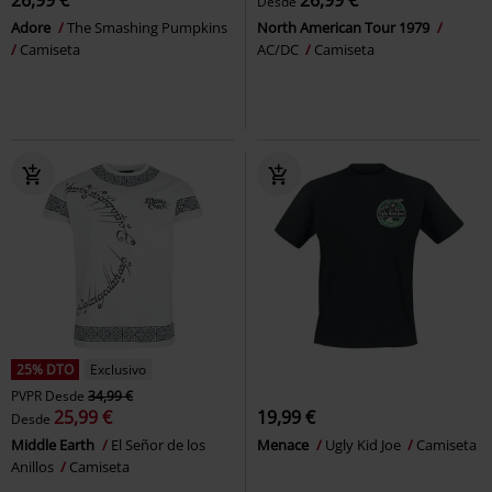
26,99 €
26,99 €
Desde
Adore
The Smashing Pumpkins
North American Tour 1979
Camiseta
AC/DC
Camiseta
25% DTO
Exclusivo
PVPR
Desde
34,99 €
25,99 €
19,99 €
Desde
Middle Earth
El Señor de los
Menace
Ugly Kid Joe
Camiseta
Anillos
Camiseta