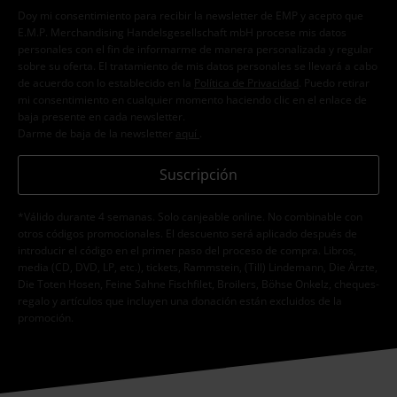
Doy mi consentimiento para recibir la newsletter de EMP y acepto que
E.M.P. Merchandising Handelsgesellschaft mbH procese mis datos
personales con el fin de informarme de manera personalizada y regular
sobre su oferta. El tratamiento de mis datos personales se llevará a cabo
de acuerdo con lo establecido en la
Política de Privacidad
. Puedo retirar
mi consentimiento en cualquier momento haciendo clic en el enlace de
baja presente en cada newsletter.
Darme de baja de la newsletter
aquí
.
Suscripción
*Válido durante 4 semanas. Solo canjeable online. No combinable con
otros códigos promocionales. El descuento será aplicado después de
introducir el código en el primer paso del proceso de compra. Libros,
media (CD, DVD, LP, etc.), tickets, Rammstein, (Till) Lindemann, Die Ärzte,
Die Toten Hosen, Feine Sahne Fischfilet, Broilers, Böhse Onkelz, cheques-
regalo y artículos que incluyen una donación están excluidos de la
promoción.