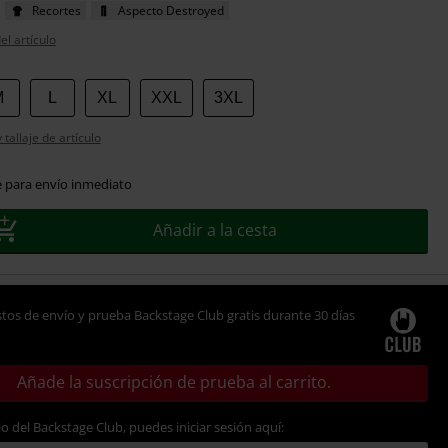
Recortes
Aspecto Destroyed
el artículo
M
L
XL
XXL
3XL
tallaje de artículo
e para envío inmediato
Añadir a la cesta
tos de envío y prueba Backstage Club gratis durante 30 días
Añade la suscripción de prueba al carrito.
io del Backstage Club, puedes iniciar sesión aquí: