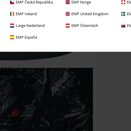
EMP Česká Republika
EMP Norge
EM
EMP Ireland
EMP United Kingdom
EM
Large Nederland
EMP Österreich
EM
EMP España