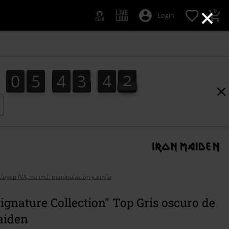
×
0
Login
0
5
4
3
4
0
0
5
4
3
3
9
1
9
0
3
4
cluyen IVA, no incl. manipulación y envío
gnature Collection" Top Gris oscuro de
aiden