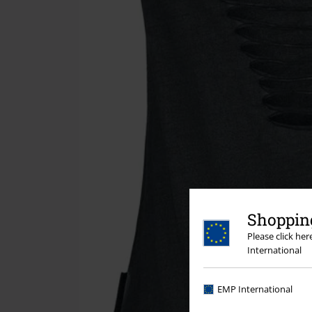
Shopping
Please click he
International
EMP International