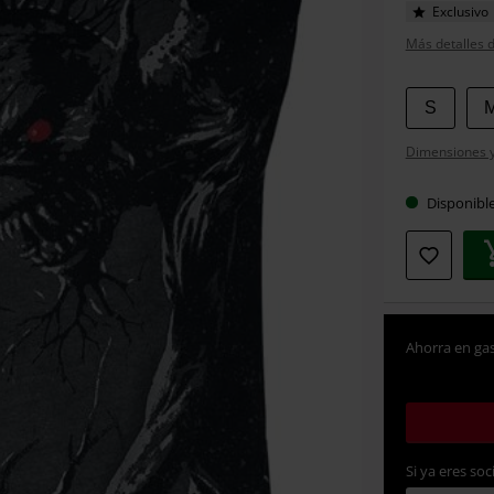
Exclusivo
Más detalles d
Elige
S
tu
Dimensiones y 
talla
Disponibl
Ahorra en gas
Si ya eres soc