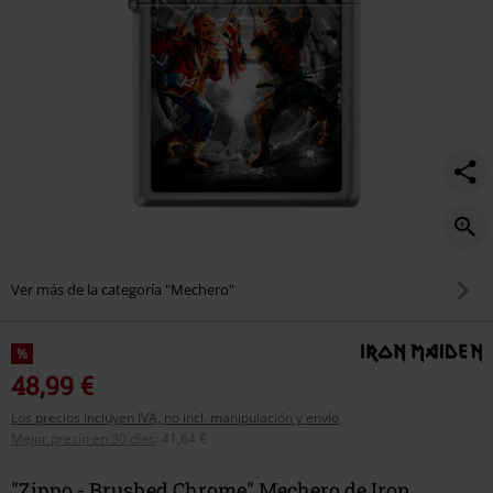
Ver más de la categoría "Mechero"
%
48,99 €
Los precios incluyen IVA, no incl. manipulación y envío
Mejor precio en 30 días
:
41,64 €
"Zippo - Brushed Chrome" Mechero de Iron