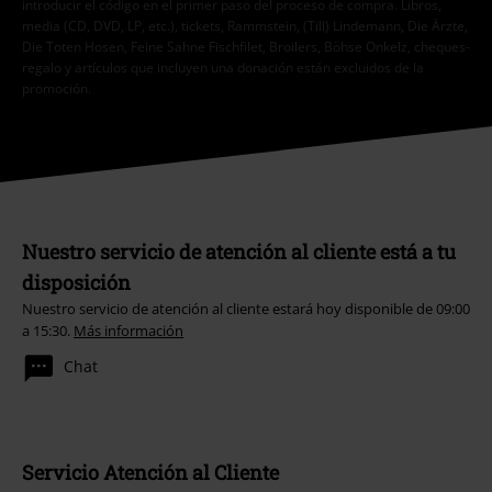
introducir el código en el primer paso del proceso de compra. Libros,
media (CD, DVD, LP, etc.), tickets, Rammstein, (Till) Lindemann, Die Ärzte,
Die Toten Hosen, Feine Sahne Fischfilet, Broilers, Böhse Onkelz, cheques-
regalo y artículos que incluyen una donación están excluidos de la
promoción.
Nuestro servicio de atención al cliente está a tu
disposición
Nuestro servicio de atención al cliente estará hoy disponible de 09:00
a 15:30.
Más información
Chat
Servicio Atención al Cliente