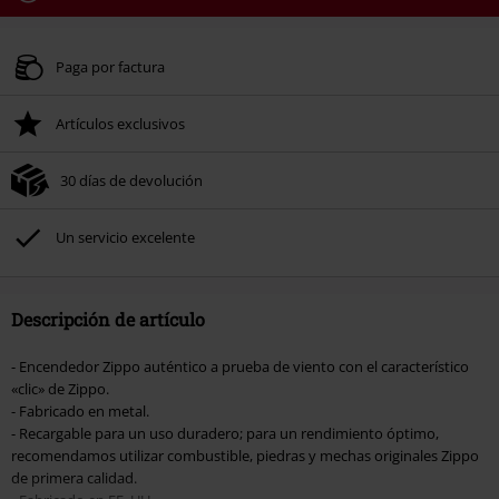
Código
WEEKEND
Copia el código
Válido hasta 8/9/26
Paga por factura
Solo online. Pedido mínimo 49,99 €.
Artículos exclusivos
Tras introducir el código, el descuento se deducirá automáticamente al final
del pedido.
30 días de devolución
No acumulable con otras promociones Códigos promocionales.. Quedan
excluidos de este descuento: libros, artículos multimedia, entradas,
Rammstein, (Till) Lindemann, Böhse Onkelz, Broilers, Die Ärzte, Die Toten
Un servicio excelente
Hosen, Metality, Funko Pop!, vales regalo y artículos que incluyan una
donación.
Descripción de artículo
- Encendedor Zippo auténtico a prueba de viento con el característico
«clic» de Zippo.
- Fabricado en metal.
- Recargable para un uso duradero; para un rendimiento óptimo,
recomendamos utilizar combustible, piedras y mechas originales Zippo
de primera calidad.