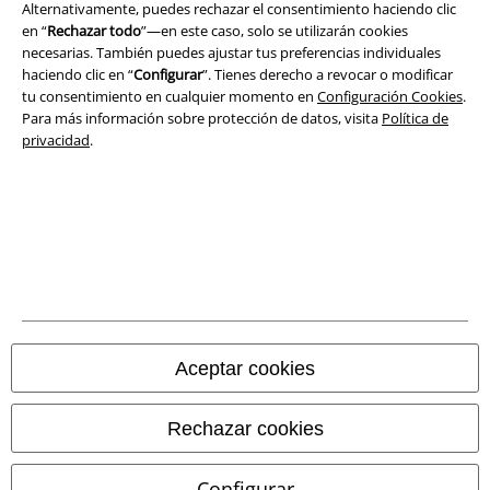
Alternativamente, puedes rechazar el consentimiento haciendo clic
en “
Rechazar todo
”—en este caso, solo se utilizarán cookies
Ley protección de datos
necesarias. También puedes ajustar tus preferencias individuales
haciendo clic en “
Configurar
”. Tienes derecho a revocar o modificar
Eliminación de residuos y protección del medioambiente
tu consentimiento en cualquier momento en
Configuración Cookies
.
Para más información sobre protección de datos, visita
Política de
Declaración de Conformidad
privacidad
.
Información sobre accesibilidad
Configuración Cookies
Cancelar pedido
Todos los precios incluyen el IVA pero no los
gastos de transporte
© 1986-2026 E.M.P. Merchandising HGmbH
Aceptar cookies
Rechazar cookies
Tiendas EMP online
Configurar