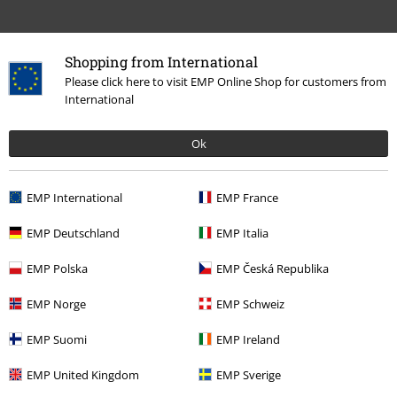
Shopping from International
Please click here to visit EMP Online Shop for customers from
International
Ok
Más categorías. Más opciones
Accesorios
Accesorios para Fumar
Mecheros
EMP International
EMP France
Band Merch
Género
Heavy Metal
EMP Deutschland
EMP Italia
Band Merch
Hogar
EMP Polska
EMP Česká Republika
Estilo de vida
EMP Norge
EMP Schweiz
Ofertas %
Merch de Bandas
Hogar
EMP Suomi
EMP Ireland
EMP United Kingdom
EMP Sverige