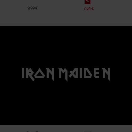
%
9,99 €
7,64 €