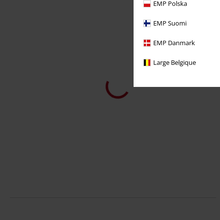
EMP Polska
EMP Suomi
EMP Danmark
Large Belgique
14,99 €
Camiseta Raglan Contrast
Urban Classics
Camiseta
+7