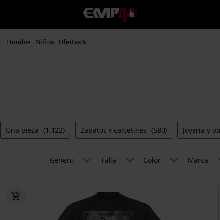
EMP
-
Música,
Películas,
r
Hombre
Niños
Ofertas %
TV
&
Gaming
Merch
-
Ropa
Alternativa
Una pieza
(1.122)
Zapatos y calcetines
(580)
Joyería y o
Genero
Talla
Color
Marca