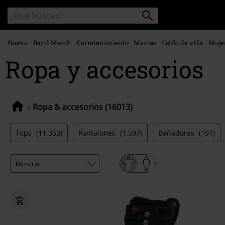
Ir al
Buscar
Buscar
contenido
en
principal
el
catálogo
Nuevo
Band Merch
Entretenimiento
Marcas
Estilo de vida
Muje
Ropa y accesorios
Ropa & accesorios (16013)
Tops
(11.353)
Pantalones
(1.597)
Bañadores
(197)