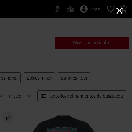
×
0
Login
Mostrar artículos
tros
(948)
Bolsos
(463)
Bundles
(50)
Precio
Todos los refinamientos de búsqueda