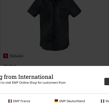
%
Exclusivo
30,99 €
Roadstar
Brandit
Camisa manga Corta
 from International
+4
re to visit EMP Online Shop for customers from
EMP France
EMP Deutschland
EM