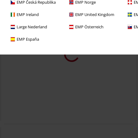
EMP Česká Republika
EMP Norge
EM
EMP Ireland
EMP United Kingdom
EM
Large Nederland
EMP Österreich
EM
EMP España
Stock bajo
PVPR
275,64 €
259,99 €
Antik
New Rock
Botas