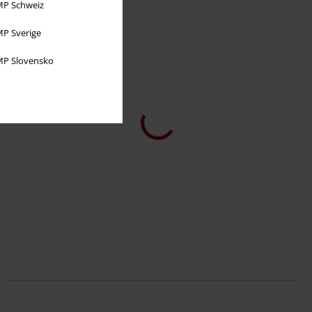
P Schweiz
P Sverige
P Slovensko
%
Talla grande
30,99 €
Desde
BDU Ripstop Short
Brandit
Pantalones cortos
+4