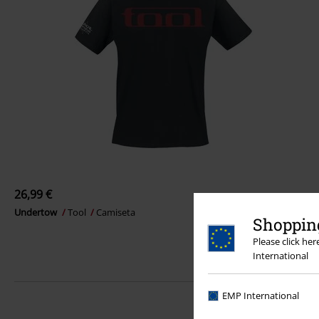
26,99 €
Undertow
Tool
Camiseta
Shopping
Please click he
International
EMP International