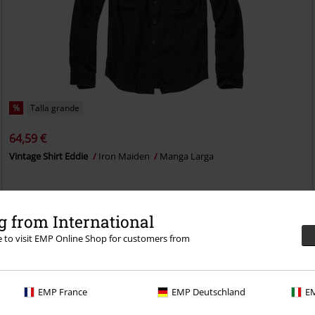
%
Talla grande
64,59 €
Vintage Shirt Eddie
Iron Maiden
Manga Larga
 from International
re to visit EMP Online Shop for customers from
EMP France
EMP Deutschland
EM