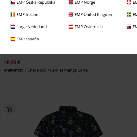
EMP Česká Republika
EMP Norge
EM
EMP Ireland
EMP United Kingdom
EM
Large Nederland
EMP Österreich
EM
EMP España
%
48,99 €
Anatomist
Chet Rock
Camisa manga Corta