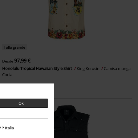
Talla grande
97,99 €
Desde
Honolulu Tropical Hawaiian Style Shirt
King Kerosin
Camisa manga
Corta
Ok
P Italia