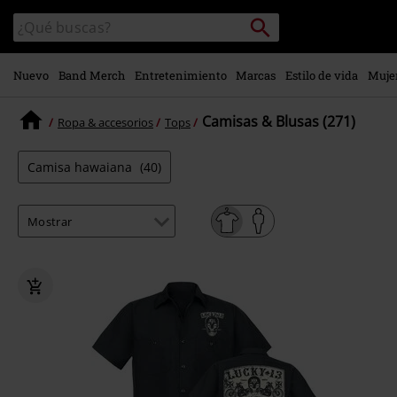
Ir al
Buscar
Buscar
contenido
en
principal
el
catálogo
Nuevo
Band Merch
Entretenimiento
Marcas
Estilo de vida
Muje
Camisas & Blusas (271)
Ropa & accesorios
Tops
Camisa hawaiana
(40)