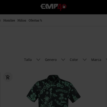
EMP
-
Música,
Películas,
r
Hombre
Niños
Ofertas %
TV
&
Gaming
Merch
-
Ropa
Alternativa
Talla
Genero
Color
Marca