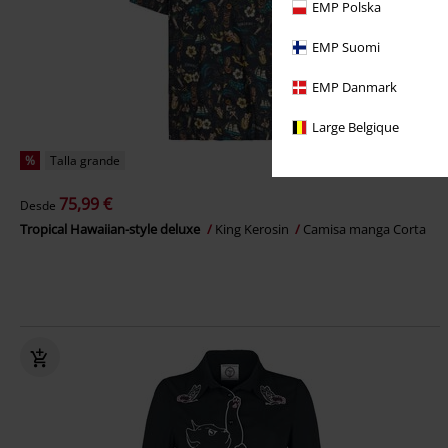
EMP Polska
EMP Suomi
EMP Danmark
Large Belgique
%
Talla grande
75,99 €
Desde
Tropical Hawaiian-style deluxe
King Kerosin
Camisa manga Corta