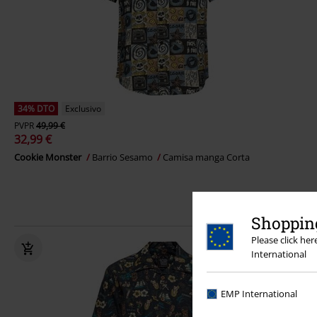
34% DTO
Exclusivo
PVPR
49,99 €
32,99 €
Cookie Monster
Barrio Sesamo
Camisa manga Corta
Shopping
Please click he
International
EMP International