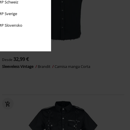
P Schweiz
P Sverige
P Slovensko
Stock bajo
Talla grande
32,99 €
Desde
Sleeveless Vintage
Brandit
Camisa manga Corta