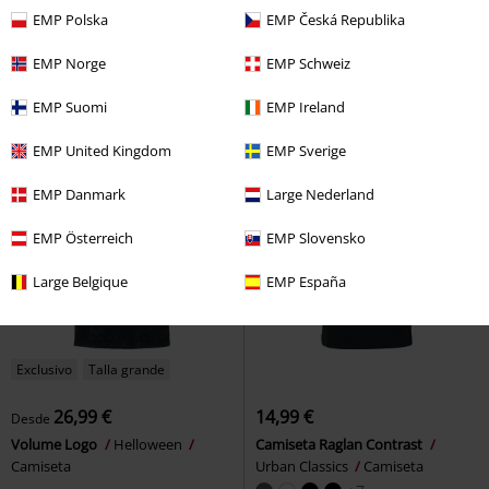
32,99 €
28,04 €
Desde
EMP Polska
EMP Česká Republika
Shadow
Ozzy Osbourne
... And Justice For All - Neon
Camiseta
Backdrop
Metallica
Camiseta
EMP Norge
EMP Schweiz
EMP Suomi
EMP Ireland
EMP United Kingdom
EMP Sverige
EMP Danmark
Large Nederland
EMP Österreich
EMP Slovensko
Large Belgique
EMP España
Exclusivo
Talla grande
26,99 €
14,99 €
Desde
Volume Logo
Helloween
Camiseta Raglan Contrast
Camiseta
Urban Classics
Camiseta