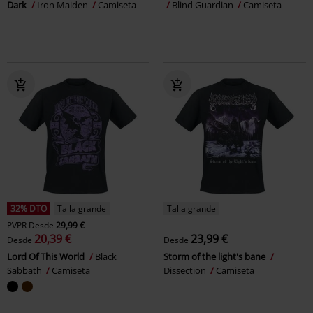
Dark
Iron Maiden
Camiseta
Blind Guardian
Camiseta
32% DTO
Talla grande
Talla grande
PVPR
Desde
29,99 €
20,39 €
23,99 €
Desde
Desde
Lord Of This World
Black
Storm of the light's bane
Sabbath
Camiseta
Dissection
Camiseta