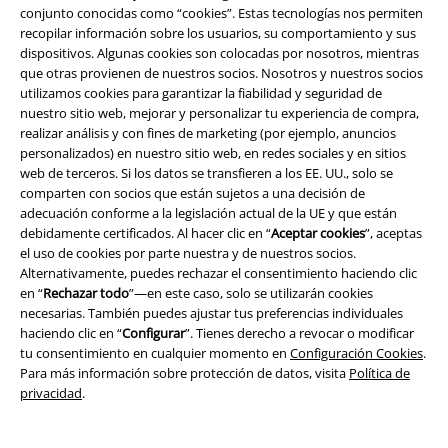
conjunto conocidas como “cookies”. Estas tecnologías nos permiten
EMP Eventos
recopilar información sobre los usuarios, su comportamiento y sus
dispositivos. Algunas cookies son colocadas por nosotros, mientras
Programa de Afiliados
que otras provienen de nuestros socios. Nosotros y nuestros socios
utilizamos cookies para garantizar la fiabilidad y seguridad de
Sostenibilidad
nuestro sitio web, mejorar y personalizar tu experiencia de compra,
realizar análisis y con fines de marketing (por ejemplo, anuncios
personalizados) en nuestro sitio web, en redes sociales y en sitios
web de terceros. Si los datos se transfieren a los EE. UU., solo se
comparten con socios que están sujetos a una decisión de
adecuación conforme a la legislación actual de la UE y que están
debidamente certificados. Al hacer clic en “
Aceptar cookies
”, aceptas
el uso de cookies por parte nuestra y de nuestros socios.
Alternativamente, puedes rechazar el consentimiento haciendo clic
en “
Rechazar todo
”—en este caso, solo se utilizarán cookies
Comunidad
necesarias. También puedes ajustar tus preferencias individuales
haciendo clic en “
Configurar
”. Tienes derecho a revocar o modificar
tu consentimiento en cualquier momento en
Configuración Cookies
.
Para más información sobre protección de datos, visita
Política de
privacidad
.