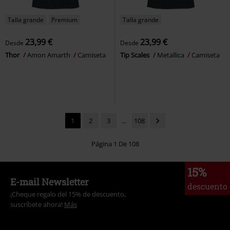
Talla grande
Premium
Talla grande
23,99 €
23,99 €
Desde
Desde
Thor
Amon Amarth
Camiseta
Tip Scales
Metallica
Camiseta
1
2
3
...
108
Página 1 De 108
15%
E-mail Newsletter
descuento
¡Cheque regalo del 15% de descuento,
suscríbete ahora!
Más