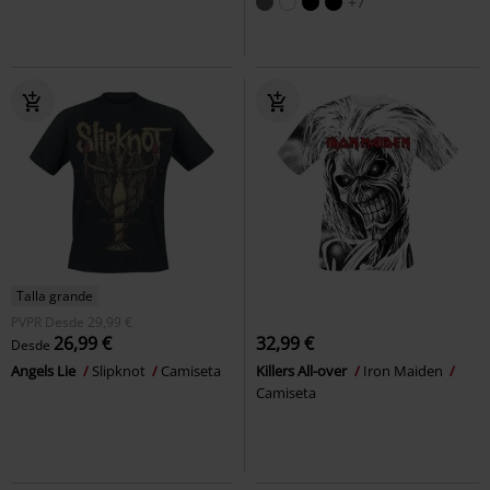
+7
Talla grande
PVPR
Desde
29,99 €
26,99 €
32,99 €
Desde
Angels Lie
Slipknot
Camiseta
Killers All-over
Iron Maiden
Camiseta