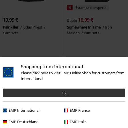
%
Estampado especial
19,99 €
16,99 €
Desde
Painkiller
Judas Priest
Somewhere In Time
Iron
Camiseta
Maiden
Camiseta
Shopping from International
Please click here to visit EMP Online Shop for customers from
International
Ok
EMP International
EMP France
Exclusivo
Talla grande
%
Talla grande
EMP Deutschland
EMP Italia