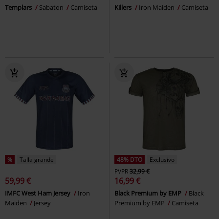
Templars
Sabaton
Camiseta
Killers
Iron Maiden
Camiseta
%
Talla grande
48% DTO
Exclusivo
PVPR
32,99 €
59,99 €
16,99 €
IMFC West Ham Jersey
Iron
Black Premium by EMP
Black
Maiden
Jersey
Premium by EMP
Camiseta