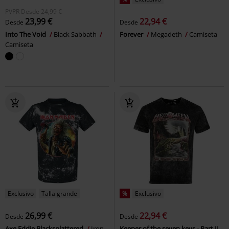
PVPR
Desde
24,99 €
23,99 €
22,94 €
Desde
Desde
Into The Void
Black Sabbath
Forever
Megadeth
Camiseta
Camiseta
Exclusivo
Talla grande
%
Exclusivo
26,99 €
22,94 €
Desde
Desde
Axe Eddie Blacksplattered
Iron
Keeper of the seven keys - Part II