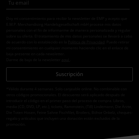
Doy mi consentimiento para recibir la newsletter de EMP y acepto que
E.M.P. Merchandising Handelsgesellschaft mbH procese mis datos
personales con el fin de informarme de manera personalizada y regular
sobre su oferta. El tratamiento de mis datos personales se llevará a cabo
de acuerdo con lo establecido en la
Política de Privacidad
. Puedo retirar
mi consentimiento en cualquier momento haciendo clic en el enlace de
baja presente en cada newsletter.
Darme de baja de la newsletter
aquí
.
Suscripción
*Válido durante 4 semanas. Solo canjeable online. No combinable con
otros códigos promocionales. El descuento será aplicado después de
introducir el código en el primer paso del proceso de compra. Libros,
media (CD, DVD, LP, etc.), tickets, Rammstein, (Till) Lindemann, Die Ärzte,
Die Toten Hosen, Feine Sahne Fischfilet, Broilers, Böhse Onkelz, cheques-
regalo y artículos que incluyen una donación están excluidos de la
promoción.