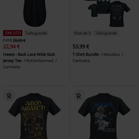
23% DTO
Talla grande
Pack de 3
Talla grande
PVPR
29,99 €
22,94 €
53,99 €
Heeze - Back Lace Wide Slub
T-Shirt Bundle
Metallica
Jersey Tee
Rotterdamned
Camiseta
Camiseta