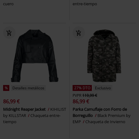
cuero
entre-tiempo
%
Detalles metálicos
27% DTO
Exclusivo
PVPR
119,99 €
86,99 €
86,99 €
Midnight Reaper Jacket
KIHILIST
Parka Camuflaje con Forro de
by KILLSTAR
Chaqueta entre-
Borreguillo
Black Premium by
tiempo
EMP
Chaqueta de Invierno