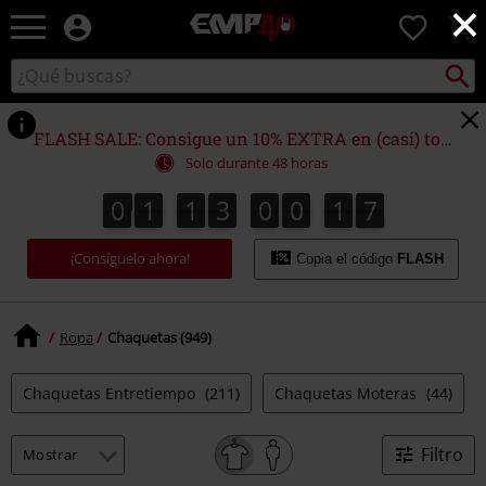
×
EMP
0
-
Música,
Buscar
Buscar
Películas,
en
TV
el
&
catálogo
FLASH SALE: Consigue un 10% EXTRA en (casi) todo
Gaming
Solo durante 48 horas
Merch
-
0
1
1
3
0
0
1
6
0
1
1
3
0
0
1
5
1
1
7
5
6
Ropa
Alternativa
¡Consíguelo ahora!
Copia el código
FLASH
Ropa
Chaquetas (949)
Chaquetas Entretiempo
(211)
Chaquetas Moteras
(44)
Filtro