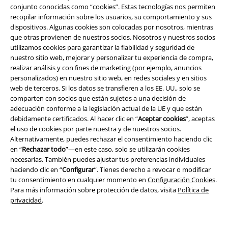
adecuada. Especialmente con el sexo opuesto, acumulas puntos si
conjunto conocidas como “cookies”. Estas tecnologías nos permiten
también prestas atención a tu estilo de ropa. Es por eso que puedes
recopilar información sobre los usuarios, su comportamiento y sus
comprar una chaqueta que coincida con tu estilo y que aún se vea bien.
dispositivos. Algunas cookies son colocadas por nosotros, mientras
Para las veladas alegres con amigos o la primera cita, una chaqueta
que otras provienen de nuestros socios. Nosotros y nuestros socios
sencilla y elegante como la de la colección Brandit es la elección perfecta.
utilizamos cookies para garantizar la fiabilidad y seguridad de
nuestro sitio web, mejorar y personalizar tu experiencia de compra,
Pero a veces quieres ir a por todas y probar algo nuevo. Así que
realizar análisis y con fines de marketing (por ejemplo, anuncios
consigue modelos que destaquen con parches de cuero, remaches o
personalizados) en nuestro sitio web, en redes sociales y en sitios
estampados de calaveras. Los botones o remaches especialmente
web de terceros. Si los datos se transfieren a los EE. UU., solo se
elegantes no son raros entre los hombres de la creación y hacen que
comparten con socios que están sujetos a una decisión de
una chaqueta de abrigo simple llame la atención de inmediato. Por
adecuación conforme a la legislación actual de la UE y que están
cierto, las características prácticas no se pierden, porque puede guardar
debidamente certificados. Al hacer clic en “
Aceptar cookies
”, aceptas
fácilmente su billetera, teléfono móvil u otros artículos pequeños en los
el uso de cookies por parte nuestra y de nuestros socios.
prácticos y espaciosos bolsillos.
Alternativamente, puedes rechazar el consentimiento haciendo clic
en “
Rechazar todo
”—en este caso, solo se utilizarán cookies
¿Combinar? Es realmente muy simple
necesarias. También puedes ajustar tus preferencias individuales
haciendo clic en “
Configurar
”. Tienes derecho a revocar o modificar
Las
chaquetas
de EMP se pueden combinar de muchas maneras, por lo
tu consentimiento en cualquier momento en
Configuración Cookies
.
que no tienes que preocuparte mucho por las diferentes prendas que
Para más información sobre protección de datos, visita
Política de
usas junto con tu chaqueta de abrigo. Debido a los colores oscuros,
privacidad
.
puedes combinar las ofertas con todo tipo de prendas, tanto si eres un
rockero duro como si eres más bien un elfo delicado. Por supuesto, los
pantalones ajustados son especialmente populares entre las chaquetas