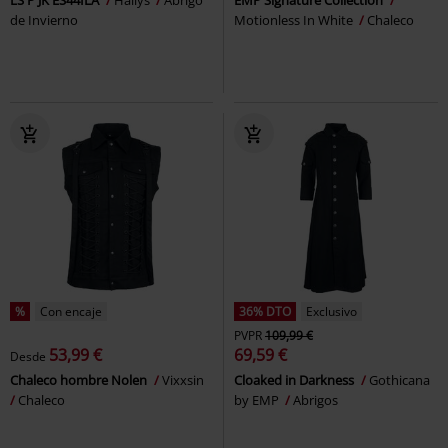
de Invierno
Motionless In White
Chaleco
%
Con encaje
36% DTO
Exclusivo
PVPR
109,99 €
53,99 €
69,59 €
Desde
Chaleco hombre Nolen
Vixxsin
Cloaked in Darkness
Gothicana
Chaleco
by EMP
Abrigos