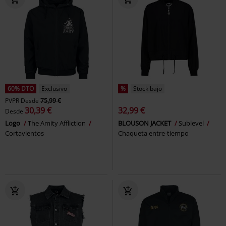
60% DTO
Exclusivo
%
Stock bajo
PVPR
Desde
75,99 €
30,39 €
32,99 €
Desde
Logo
The Amity Affliction
BLOUSON JACKET
Sublevel
Cortavientos
Chaqueta entre-tiempo