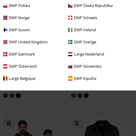
EMP Polska
EMP Česká Republika
EMP Norge
EMP Schweiz
EMP Suomi
EMP Ireland
EMP United Kingdom
EMP Sverige
EMP Danmark
Large Nederland
Exclusivo
Talla grande
16% DTO
Exclusivo
EMP Österreich
EMP Slovensko
PVPR
Desde
44,99 €
PVPR
Desde
44,99 €
43,99 €
37,39 €
Desde
Desde
Large Belgique
EMP España
Life Of An Easy Rider
Black
Life Of An Easy Rider
Black
Premium by EMP
Chaleco
Premium by EMP
Chaleco