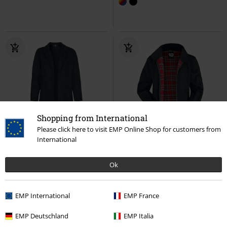
Shopping from International
Please click here to visit EMP Online Shop for customers from
Exclusivo
23% DTO
Exclusivo
International
PVPR
59,99 €
PVPR
Desde
59,99 €
53,99 €
45,89 €
Desde
Ok
Basic Blazer
RED by EMP
Larger Than Life Bomber Jacket
Blazer
RED by EMP
Chaqueta entre-
tiempo
EMP International
EMP France
EMP Deutschland
EMP Italia