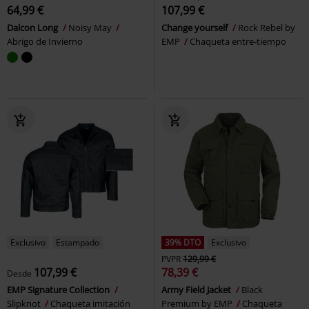
64,99 €
107,99 €
Dalcon Long
Noisy May
Change yourself
Rock Rebel by
Abrigo de Invierno
EMP
Chaqueta entre-tiempo
Exclusivo
Estampado
39% DTO
Exclusivo
PVPR
129,99 €
107,99 €
78,39 €
Desde
EMP Signature Collection
Army Field Jacket
Black
Slipknot
Chaqueta imitación
Premium by EMP
Chaqueta