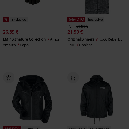
%
Exclusivo
64% DTO
Exclusivo
PVPR
59,99 €
26,39 €
21,59 €
EMP Signature Collection
Amon
Original Sinners
Rock Rebel by
Amarth
Capa
EMP
Chaleco
16% DTO
Exclusivo
Stock bajo
Talla grande