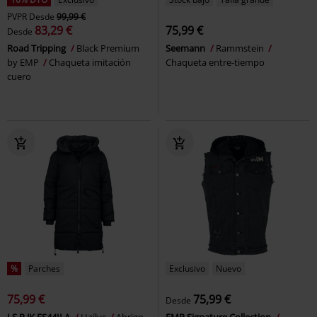
PVPR
Desde
99,99 €
83,29 €
75,99 €
Desde
Road Tripping
Black Premium
Seemann
Rammstein
by EMP
Chaqueta imitación
Chaqueta entre-tiempo
cuero
%
Parches
Exclusivo
Nuevo
75,99 €
75,99 €
Desde
LS P JK ES44ILA
Hailys
Abrigo
EMP Signature Collection