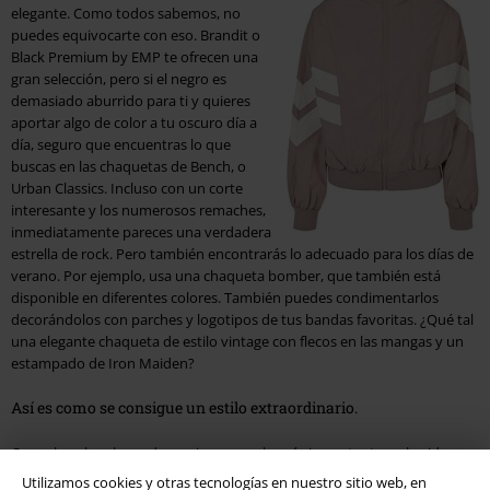
elegante. Como todos sabemos, no
puedes equivocarte con eso. Brandit o
Black Premium by EMP te ofrecen una
gran selección, pero si el negro es
demasiado aburrido para ti y quieres
aportar algo de color a tu oscuro día a
día, seguro que encuentras lo que
buscas en las chaquetas de Bench, o
Urban Classics. Incluso con un corte
interesante y los numerosos remaches,
inmediatamente pareces una verdadera
estrella de rock. Pero también encontrarás lo adecuado para los días de
verano. Por ejemplo, usa una chaqueta bomber, que también está
disponible en diferentes colores. También puedes condimentarlos
decorándolos con parches y logotipos de tus bandas favoritas. ¿Qué tal
una elegante chaqueta de estilo vintage con flecos en las mangas y un
estampado de Iron Maiden?
Así es como se consigue un estilo extraordinario.
Como hombre, la moda no siempre es lo más importante en la vida,
pero aún así puedes causar una impresión inmediata con la ropa
Utilizamos cookies y otras tecnologías en nuestro sitio web, en