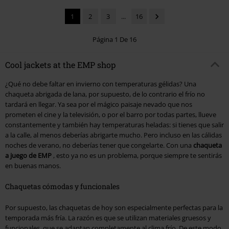
1
2
3
...
16
Página 1 De 16
Cool jackets at the EMP shop
¿Qué no debe faltar en invierno con temperaturas gélidas? Una
chaqueta abrigada de lana, por supuesto, de lo contrario el frío no
tardará en llegar. Ya sea por el mágico paisaje nevado que nos
prometen el cine y la televisión, o por el barro por todas partes, llueve
constantemente y también hay temperaturas heladas: si tienes que salir
a la calle, al menos deberías abrigarte mucho. Pero incluso en las cálidas
noches de verano, no deberías tener que congelarte. Con una
chaqueta
a juego de EMP
, esto ya no es un problema, porque siempre te sentirás
en buenas manos.
Chaquetas cómodas y funcionales
Por supuesto, las chaquetas de hoy son especialmente perfectas para la
temporada más fría. La razón es que se utilizan materiales gruesos y
funcionales, que se adaptan completamente al clima frío. De este modo,