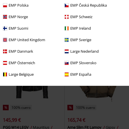
PVPR
249,99 €
EMP Polska
EMP Česká Republika
194,99 €
280,99 €
Desde
EMP Norge
EMP Schweiz
Rock Rebel by EMP
Rock Rebel
Logo
Rammstein
Chaqueta de
by EMP
Chaqueta de Cuero
Cuero
EMP Suomi
EMP Ireland
EMP United Kingdom
EMP Sverige
EMP Danmark
Large Nederland
EMP Österreich
EMP Slovensko
Large Belgique
EMP España
%
100% cuero
%
100% cuero
145,99 €
165,74 €
PGG W14 LEGV
Mauritius
Arne Slim Fit Lamov
Gipsy