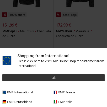
%
100% cuero
%
Stock bajo
151,99 €
172,99 €
MMDeplu
Mauritius
Chaqueta
MWMabou
Mauritius
de Cuero
Chaqueta de Cuero
Shopping from International
Please click here to visit EMP Online Shop for customers from
International
Ok
EMP International
EMP France
EMP Deutschland
EMP Italia
22% DTO
Stock bajo
Estampado
Detalles metálicos