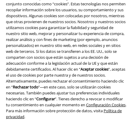
conjunto conocidas como “cookies”. Estas tecnologías nos permiten
durante miles de años no solo para diseñar ropa sino también calzado y
recopilar información sobre los usuarios, su comportamiento y sus
todo tipo de complementos.
dispositivos. Algunas cookies son colocadas por nosotros, mientras
que otras provienen de nuestros socios. Nosotros y nuestros socios
No obstante, en la actualidad también existen alternativas sintéticas
utilizamos cookies para garantizar la fiabilidad y seguridad de
que proporcionan un aspecto muy similar y que se adaptan de igual
nuestro sitio web, mejorar y personalizar tu experiencia de compra,
manera a cada ocasión. En tu tienda oficial EMP también encontrarás
realizar análisis y con fines de marketing (por ejemplo, anuncios
chaquetas de cuero de imitación
, con las que podrás dotar a tu
personalizados) en nuestro sitio web, en redes sociales y en sitios
vestimenta de un carácter único y genuino durante cualquier
web de terceros. Si los datos se transfieren a los EE. UU., solo se
temporada y combinarlas de manera sencilla con cualquier tipo de
comparten con socios que están sujetos a una decisión de
prenda.
adecuación conforme a la legislación actual de la UE y que están
debidamente certificados. Al hacer clic en “
Aceptar cookies
”, aceptas
¿Qué te parecen unas zapatillas chulas para combinar excelente con tu
el uso de cookies por parte nuestra y de nuestros socios.
outfit de chaqueta de cuero? Entonces, echa un vistazo a nuestra gran
Alternativamente, puedes rechazar el consentimiento haciendo clic
selección de zapatillas ...
en “
Rechazar todo
”—en este caso, solo se utilizarán cookies
necesarias. También puedes ajustar tus preferencias individuales
Zapatillas
haciendo clic en “
Configurar
”. Tienes derecho a revocar o modificar
Zapatillas Altas
tu consentimiento en cualquier momento en
Configuración Cookies
.
Zapatillas Bajas
Para más información sobre protección de datos, visita
Política de
privacidad
.
¿Estás buscando
Chaquetas nuevas para hombre o mujer
y
quieres ahorrar mucho dinero al mismo tiempo?