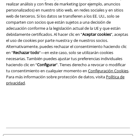
realizar análisis y con fines de marketing (por ejemplo, anuncios
personalizados) en nuestro sitio web, en redes sociales y en sitios
Aviso Legal
web de terceros. Si los datos se transfieren a los EE. UU., solo se
comparten con socios que están sujetos a una decisión de
Ley protección de datos
adecuación conforme a la legislación actual de la UE y que están
debidamente certificados. Al hacer clic en “
Aceptar cookies
”, aceptas
el uso de cookies por parte nuestra y de nuestros socios.
Eliminación de residuos y protección del medioambiente
Alternativamente, puedes rechazar el consentimiento haciendo clic
en “
Rechazar todo
”—en este caso, solo se utilizarán cookies
Declaración de Conformidad
necesarias. También puedes ajustar tus preferencias individuales
haciendo clic en “
Configurar
”. Tienes derecho a revocar o modificar
Información sobre accesibilidad
tu consentimiento en cualquier momento en
Configuración Cookies
.
Para más información sobre protección de datos, visita
Política de
Configuración Cookies
privacidad
.
Cancelar pedido
Todos los precios incluyen el IVA pero no los
gastos de transporte
© 1986-2026 E.M.P. Merchandising HGmbH