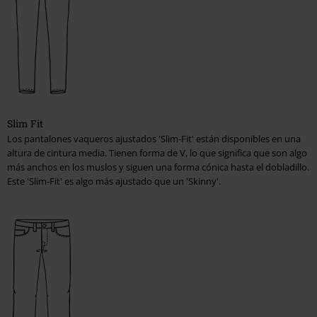
Gorras, Sombreros y Gorros
Zapatos, Botas, Zapatillas Mujeres
Bebés & Niños
Camisetas, Bodies, Sudaderas con capucha & Chaquetas
Slim Fit
Los pantalones vaqueros ajustados 'Slim-Fit' están disponibles en una
Corte pantalones
altura de cintura media. Tienen forma de V, lo que significa que son algo
más anchos en los muslos y siguen una forma cónica hasta el dobladillo.
Hombre
Este 'Slim-Fit' es algo más ajustado que un 'Skinny'.
Mujer
Instrucciones de lavado
Información del material
Tratamiento de las manchas