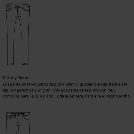
Camisetas, Mangas largas, Camisas sin mangas, Sudaderas con
capucha & Chaquetas
Pantalones, Shorts, Faldas
Gorras, Sombreros y Gorros
Shoes, Boots, Sneakers
Mujeres
Chaquetas, Abrigos, Vestidos
Skinny Jeans
Los pantalones vaqueros de pitillo 'Skinny' quedan bien ajustados a la
Camisetas, Tops, Mangas largas, Sudaderas con capucha &
figura y garantizan un gran look! Los pantalones pitillo son muy
Chaquetas
cómodos para llevar a diario. Toda la pernera mantiene el mismo ancho.
Bikinis y ropa interior
Corsés
Pantalones, pantalones cortos y faldas