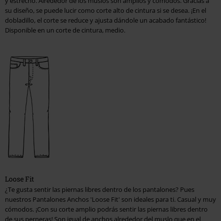
y estrecho. Alrededor de los muslos son amplios y cómodos. Gracias a
su diseño, se puede lucir como corte alto de cintura si se desea. ¡En el
dobladillo, el corte se reduce y ajusta dándole un acabado fantástico!
Disponible en un corte de cintura, medio.
Loose Fit
¿Te gusta sentir las piernas libres dentro de los pantalones? Pues
nuestros Pantalones Anchos 'Loose Fit' son ideales para ti. Casual y muy
cómodos. ¡Con su corte amplio podrás sentir las piernas libres dentro
de sus perneras! Son igual de anchos alrededor del muslo que en el