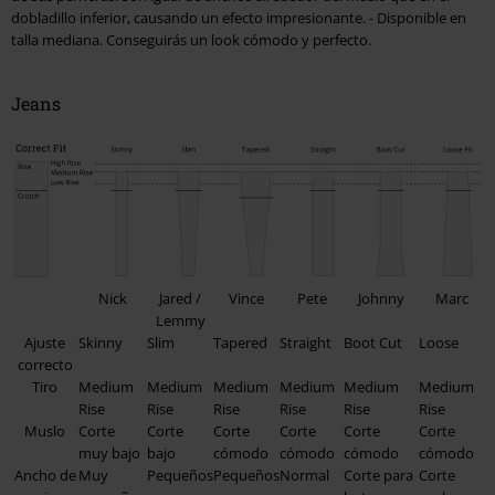
dobladillo inferior, causando un efecto impresionante. - Disponible en
talla mediana. Conseguirás un look cómodo y perfecto.
Jeans
Nick
Jared /
Vince
Pete
Johnny
Marc
Lemmy
Ajuste
Skinny
Slim
Tapered
Straight
Boot Cut
Loose
correcto
Tiro
Medium
Medium
Medium
Medium
Medium
Medium
Rise
Rise
Rise
Rise
Rise
Rise
Muslo
Corte
Corte
Corte
Corte
Corte
Corte
muy bajo
bajo
cómodo
cómodo
cómodo
cómodo
Ancho de
Muy
Pequeños
Pequeños
Normal
Corte para
Corte