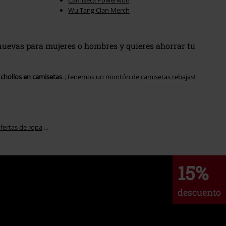
Camiseta Powerwolf
Wu Tang Clan Merch
uevas para mujeres o hombres y quieres ahorrar tu
s
chollos en camisetas
. ¡Tenemos un montón de
camisetas rebajas
!
fertas de ropa
...
15%
descuento