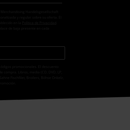
. Merchandising Handelsgesellschaft
alizada y regular sobre su oferta. El
ablecido en la
Política de Privacidad
.
nlace de baja presente en cada
códigos promocionales. El descuento
de compra. Libros, media (CD, DVD, LP,
Sahne Fischfilet, Broilers, Böhse Onkelz,
promoción.