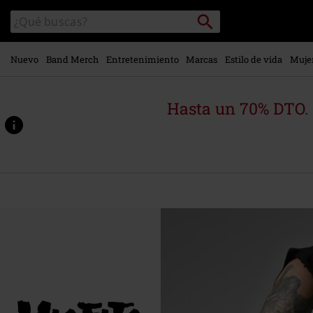
Ir al
Buscar
Buscar
contenido
en
principal
el
catálogo
Nuevo
Band Merch
Entretenimiento
Marcas
Estilo de vida
Muje
Hasta un 70% DTO.