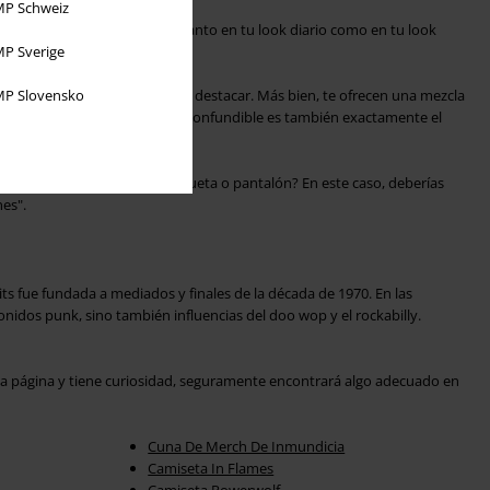
P Schweiz
sfits Band se puede integrar tanto en tu look diario como en tu look
P Sverige
P Slovensko
especialmente llamativos para destacar. Más bien, te ofrecen una mezcla
mismo y despreocupación. Inconfundible es también exactamente el
 los Misfits.
ial de la banda punk a tu chaqueta o pantalón? En este caso, deberías
hes".
s fue fundada a mediados y finales de la década de 1970. En las
onidos punk, sino también influencias del doo wop y el rockabilly.
a página y tiene curiosidad, seguramente encontrará algo adecuado en
Cuna De Merch De Inmundicia
Camiseta In Flames