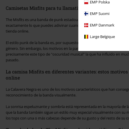
EMP Polska
Camisetas Misfits para tu llamativo armario punk
EMP Suomi
The Misfits es una banda de punk estadounidense que es uno de los cof
EMP Danmark
exactamente lo que puedes adivinar cuando echas un vistazo a las camis
tienda online.
Large Belgique
El estilo punk de la banda es, por supuesto, inconformista y te da exac
género. Sin embargo, los motivos en la parte superior indican que las co
precisamente este tipo de "oscuridad musical" la que ha influido en mu
pasado.
La camisa Misfits en diferentes variantes: estos motivos 
online
La Calavera Negra es uno de los motivos característicos que han conseg
reconocimiento de la banda visualmente.
La sonrisa espeluznante y sombría está representada en la mayoría de l
que la banda también sigue un estilo muy especial visualmente con su m
los tops con una o más cabezas depende de su gusto y del resto de su co