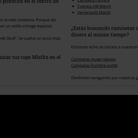
Camiseta Pantera
o ponerlos en el centro de
Cypress Hill Merch
Versengold Merch
n la vida cotidiana. Porque: las
r un estilo vintage especial.
¿Estás buscando camisetas n
dinero al mismo tiempo?
arek Skull". Se vuelve un poco más
Entonces eche un vistazo a nuestra
nar tus tops Misfits en el
Camisetas mujer rebajas
Camisetas hombre outlet
Diviértete navegando por nuestras
o