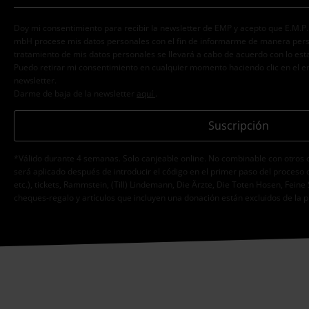
Doy mi consentimiento para recibir la newsletter de EMP y acepto que E.M.P
mbH procese mis datos personales con el fin de informarme de manera person
tratamiento de mis datos personales se llevará a cabo de acuerdo con lo est
Puedo retirar mi consentimiento en cualquier momento haciendo clic en el e
newsletter.
Darme de baja de la newsletter
aquí
.
Suscripción
*Válido durante 4 semanas. Solo canjeable online. No combinable con otros 
será aplicado después de introducir el código en el primer paso del proceso 
etc.), tickets, Rammstein, (Till) Lindemann, Die Ärzte, Die Toten Hosen, Feine 
cheques-regalo y artículos que incluyen una donación están excluidos de la 