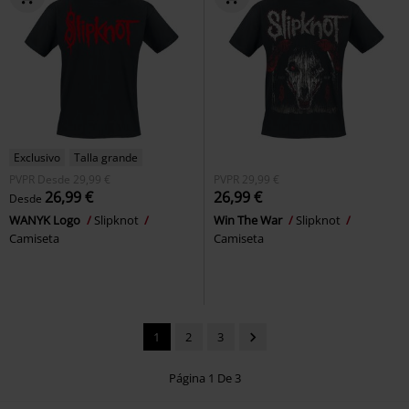
Exclusivo
Talla grande
PVPR
Desde
29,99 €
PVPR
29,99 €
26,99 €
26,99 €
Desde
WANYK Logo
Slipknot
Win The War
Slipknot
Camiseta
Camiseta
1
2
3
Página 1 De 3