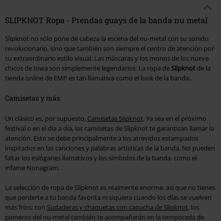
SLIPKNOT Ropa - Prendas guays de la banda nu metal
Slipknot no sólo pone de cabeza la escena del nu-metal con su sonido
revolucionario, sino que también son siempre el centro de atención por
su extraordinario estilo visual. Las máscaras y los monos de los nueve
chicos de Iowa son simplemente legendarios. La ropa de
Slipknot
de la
tienda online de EMP es tan llamativa como el look de la banda..
Camisetas y más
Un clásico es, por supuesto,
Camisetas Slipknot
. Ya sea en el próximo
festival o en el día a día, las camisetas de Slipknot te garantizan llamar la
atención. Esto se debe principalmente a los atrevidos estampados
inspirados en las canciones y palabras artísticas de la banda. No pueden
faltar los eslóganes llamativos y los símbolos de la banda, como el
infame Nonagram.
La selección de ropa de Slipknot es realmente enorme, así que no tienes
que perderte a tu banda favorita ni siquiera cuando los días se vuelven
más fríos: con
Sudaderas y chaquetas con capucha de Slipknot
, los
pioneros del nu-metal también te acompañarán en la temporada de