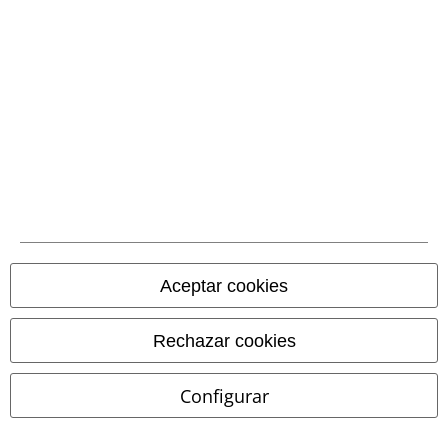
Nuestro servicio de atención al cliente está a tu
disposición
Disponibilidad: Lunes desde las 09:00 hasta las 17:00.
Más
información
Chat
Servicio Atención al Cliente
Ayuda (FAQ)
Aceptar cookies
Política de Devolución
Devolver un artículo
Rechazar cookies
Información de tallas generales
Configurar
Cancelar mi membresía BSC