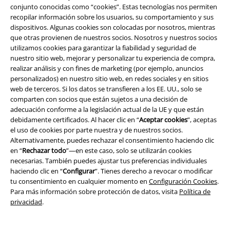
personales con el fin de informarme de manera personalizada y regular
conjunto conocidas como “cookies”. Estas tecnologías nos permiten
sobre su oferta. El tratamiento de mis datos personales se llevará a cabo
recopilar información sobre los usuarios, su comportamiento y sus
de acuerdo con lo establecido en la
Política de Privacidad
. Puedo retirar
dispositivos. Algunas cookies son colocadas por nosotros, mientras
mi consentimiento en cualquier momento haciendo clic en el enlace de
que otras provienen de nuestros socios. Nosotros y nuestros socios
baja presente en cada newsletter.
utilizamos cookies para garantizar la fiabilidad y seguridad de
Darme de baja de la newsletter
aquí
.
nuestro sitio web, mejorar y personalizar tu experiencia de compra,
realizar análisis y con fines de marketing (por ejemplo, anuncios
Suscripción
personalizados) en nuestro sitio web, en redes sociales y en sitios
web de terceros. Si los datos se transfieren a los EE. UU., solo se
comparten con socios que están sujetos a una decisión de
*Válido durante 4 semanas. Solo canjeable online. No combinable con
adecuación conforme a la legislación actual de la UE y que están
otros códigos promocionales. El descuento será aplicado después de
debidamente certificados. Al hacer clic en “
Aceptar cookies
”, aceptas
introducir el código en el primer paso del proceso de compra. Libros,
media (CD, DVD, LP, etc.), tickets, Rammstein, (Till) Lindemann, Die Ärzte,
el uso de cookies por parte nuestra y de nuestros socios.
Die Toten Hosen, Feine Sahne Fischfilet, Broilers, Böhse Onkelz, cheques-
Alternativamente, puedes rechazar el consentimiento haciendo clic
regalo y artículos que incluyen una donación están excluidos de la
en “
Rechazar todo
”—en este caso, solo se utilizarán cookies
promoción.
necesarias. También puedes ajustar tus preferencias individuales
haciendo clic en “
Configurar
”. Tienes derecho a revocar o modificar
tu consentimiento en cualquier momento en
Configuración Cookies
.
Para más información sobre protección de datos, visita
Política de
privacidad
.