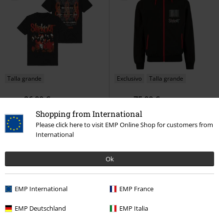
Talla grande
Exclusivo
Talla grande
26,99 €
75,99 €
Desde
Desde
25th Anniversary Tour
Slipknot
Nonagram
Slipknot
Shopping from International
Camiseta
Cortavientos
Please click here to visit EMP Online Shop for customers from
International
Ok
EMP International
EMP France
EMP Deutschland
EMP Italia