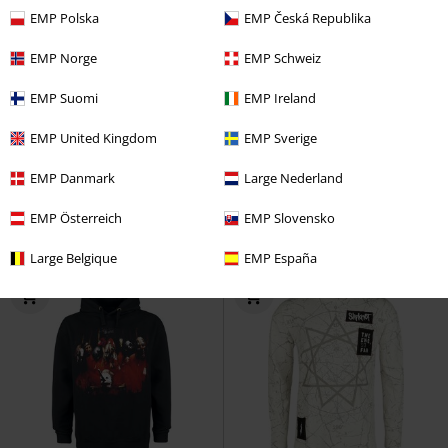
EMP Polska
EMP Česká Republika
EMP Norge
EMP Schweiz
19% DTO
Exclusivo
%
Talla grande
EMP Suomi
EMP Ireland
PVPR
79,99 €
64,59 €
22,94 €
Desde
EMP United Kingdom
EMP Sverige
EMP Signature Collection
Fuck It All
Slipknot
Camiseta
EMP Danmark
Large Nederland
Slipknot
Capucha con
cremallera
EMP Österreich
EMP Slovensko
Large Belgique
EMP España