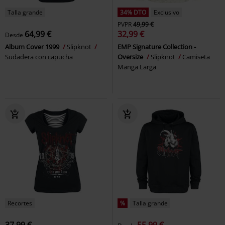
Talla grande
34% DTO
Exclusivo
PVPR
49,99 €
64,99 €
32,99 €
Desde
Album Cover 1999
Slipknot
EMP Signature Collection -
Sudadera con capucha
Oversize
Slipknot
Camiseta
Manga Larga
Recortes
%
Talla grande
37,99 €
55,99 €