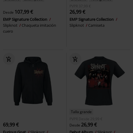
PVPR
37,99 €
107,99 €
26,99 €
Desde
EMP Signature Collection
EMP Signature Collection
Slipknot
Chaqueta imitación
Slipknot
Camiseta
cuero
Talla grande
PVPR
Desde
29,99 €
69,99 €
26,99 €
Desde
Furious Goat
Slipknot
Debut Album
Slipknot