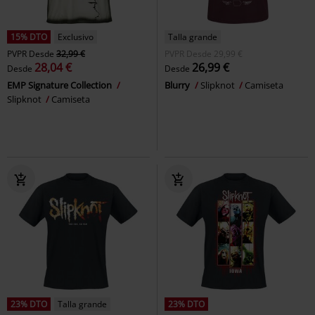
15% DTO
Exclusivo
Talla grande
PVPR
Desde
32,99 €
PVPR
Desde
29,99 €
28,04 €
26,99 €
Desde
Desde
EMP Signature Collection
Blurry
Slipknot
Camiseta
Slipknot
Camiseta
23% DTO
Talla grande
23% DTO