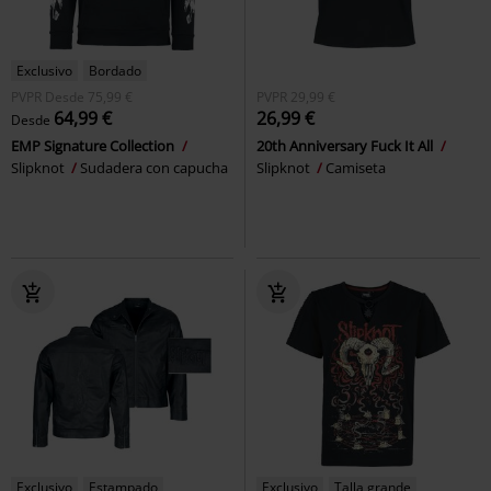
Exclusivo
Bordado
PVPR
Desde
75,99 €
PVPR
29,99 €
64,99 €
26,99 €
Desde
EMP Signature Collection
20th Anniversary Fuck It All
Slipknot
Sudadera con capucha
Slipknot
Camiseta
Exclusivo
Estampado
Exclusivo
Talla grande