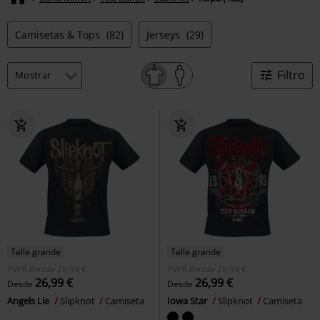
Camisetas & Tops
(82)
Jerseys
(29)
Filtro
Talla grande
Talla grande
PVPR
Desde
29,99 €
PVPR
Desde
29,99 €
26,99 €
26,99 €
Desde
Desde
Angels Lie
Slipknot
Camiseta
Iowa Star
Slipknot
Camiseta