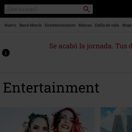
Ir al
Buscar
Buscar
contenido
en
principal
el
catálogo
Nuevo
Band Merch
Entretenimiento
Marcas
Estilo de vida
Muje
Se acabó la jornada. Tus 
Entertainment