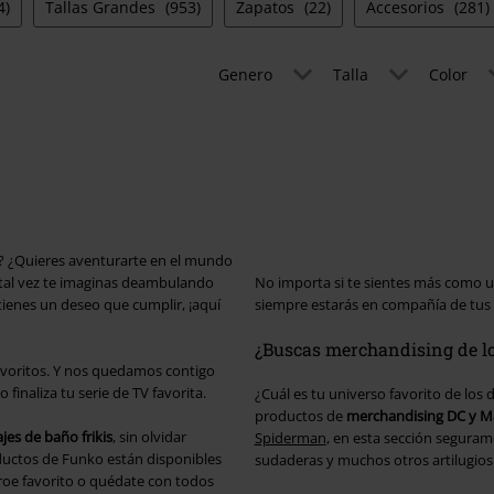
4)
Tallas Grandes
(953)
Zapatos
(22)
Accesorios
(281)
Genero
Talla
Color
o? ¿Quieres aventurarte en el mundo
tal vez te imaginas deambulando
No importa si te sientes más como 
ienes un deseo que cumplir, ¡aquí
siempre estarás en compañía de tus 
¿Buscas merchandising de lo
avoritos. Y nos quedamos contigo
inaliza tu serie de TV favorita.
¿Cuál es tu universo favorito de los
productos de
merchandising DC y M
jes de baño frikis
, sin olvidar
Spiderman
, en esta sección seguram
uctos de Funko están disponibles
sudaderas y muchos otros artilugios
éroe favorito o quédate con todos