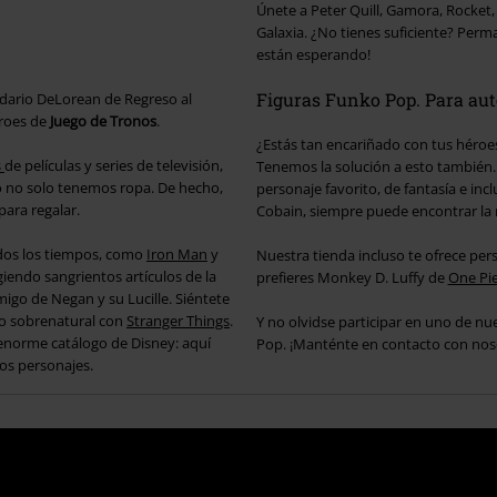
Únete a Peter Quill, Gamora, Rocket,
Galaxia. ¿No tienes suficiente? Perma
están esperando!
Figuras Funko Pop. Para aut
ndario DeLorean de Regreso al
éroes de
Juego de Tronos
.
¿Estás tan encariñado con tus héroe
s
de películas y series de televisión,
Tenemos la solución a esto también.
o no solo tenemos ropa. De hecho,
personaje favorito, de fantasía e inc
ara regalar.
Cobain, siempre puede encontrar la 
dos los tiempos, como
Iron Man
y
Nuestra tienda incluso te ofrece pe
igiendo sangrientos artículos de la
prefieres Monkey D. Luffy de
One Pi
migo de Negan y su Lucille. Siéntete
lo sobrenatural con
Stranger Things
.
Y no olvidse participar en uno de nu
 enorme catálogo de Disney: aquí
Pop. ¡Manténte en contacto con nosotr
os personajes.