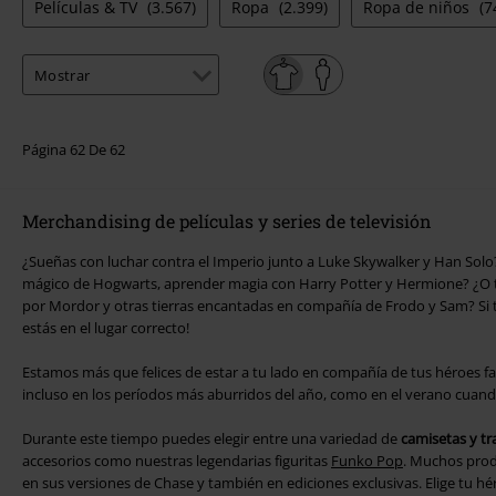
Películas & TV
(3.567)
Ropa
(2.399)
Ropa de niños
(7
Página 62 De 62
Merchandising de películas y series de televisión
¿Sueñas con luchar contra el Imperio junto a Luke Skywalker y Han Sol
mágico de Hogwarts, aprender magia con Harry Potter y Hermione? ¿O 
por Mordor y otras tierras encantadas en compañía de Frodo y Sam? Si t
estás en el lugar correcto!
Estamos más que felices de estar a tu lado en compañía de tus héroes f
incluso en los períodos más aburridos del año, como en el verano cuando f
Durante este tiempo puedes elegir entre una variedad de
camisetas y tra
accesorios como nuestras legendarias figuritas
Funko Pop
. Muchos prod
en sus versiones de Chase y también en ediciones exclusivas. Elige tu h