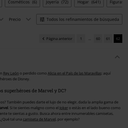
Cosméticos
(6)
Joyería
(72)
Hogar
(641)
Figuras
Precio
Todos los refinamientos de búsqueda
Página anterior
1
...
60
61
62
un
Rey León
o perdido como
Alicia en el País de las Maravillas
: aquí
héroes de Disney.
s superhéroes de Marvel y DC?
 dos? También puedes darte el lujo de no elegir, dada la amplia gama de
arvel
. Si te sientes maligno como el
Joker
o estás en el lado bueno como
ente te sientas a gusto. Busca ahora entre innumerables camisetas,
.¿Qué tal una
camiseta de Marvel
, por ejemplo?