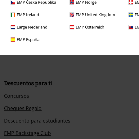
EMP Česká Republika
EMP Norge
EM
EMP Ireland
EMP United Kingdom
EM
Large Nederland
EMP Österreich
EM
sposición
00.
Más información
EMP España
Descuentos para ti
Concursos
Cheques Regalo
Descuento para estudiantes
EMP Backstage Club