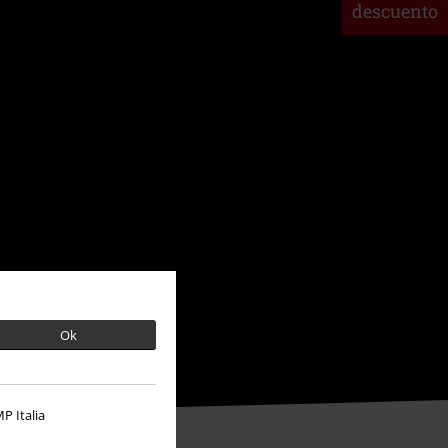
descuento
Ok
P Italia