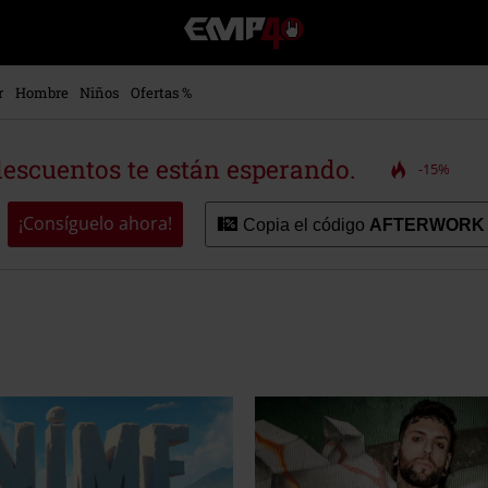
EMP
-
Música,
Películas,
r
Hombre
Niños
Ofertas %
TV
&
Gaming
descuentos te están esperando.
-15%
Merch
-
Ropa
¡Consíguelo ahora!
Copia el código
AFTERWORK
Alternativa