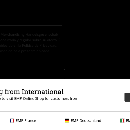
. Merchandising Handelsgesellschaft
alizada y regular sobre su oferta. El
ablecido en la
Política de Privacidad
.
nlace de baja presente en cada
códigos promocionales. El descuento
 from International
de compra. Libros, media (CD, DVD, LP,
re to visit EMP Online Shop for customers from
Sahne Fischfilet, Broilers, Böhse Onkelz,
promoción.
EMP France
EMP Deutschland
EM