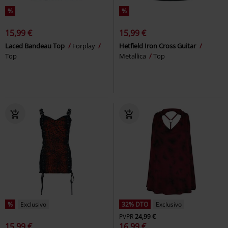
%
%
15,99 €
15,99 €
Laced Bandeau Top
Forplay
Hetfield Iron Cross Guitar
Top
Metallica
Top
%
Exclusivo
32% DTO
Exclusivo
PVPR
24,99 €
15,99 €
16,99 €