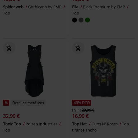
Spider web
Gothicana by EMP
Ella
Black Premium by EMP
Top
Top
%
Detalles metálicos
43% DTO
PVPR
29,99 €
32,99 €
16,99 €
Tonic Top
Poizen Industries
Top Hat
Guns N' Roses
Top
Top
tirante ancho