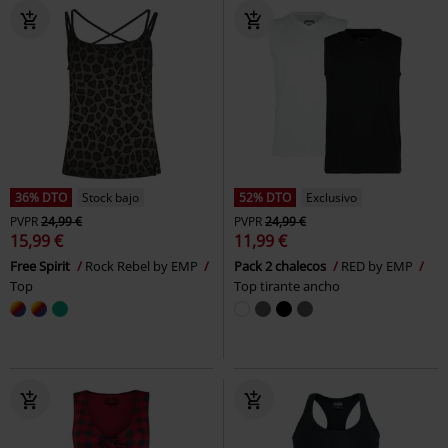
36% DTO
Stock bajo
52% DTO
Exclusivo
PVPR
24,99 €
PVPR
24,99 €
15,99 €
11,99 €
Free Spirit
Rock Rebel by EMP
Pack 2 chalecos
RED by EMP
Top
Top tirante ancho