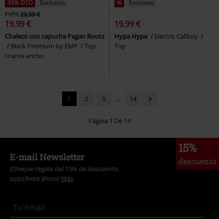
33% DTO
Exclusivo
%
Exclusivo
PVPR
29,99 €
19,99 €
19,99 €
Chaleco con capucha Pagan Roots
Hypa Hypa
Electric Callboy
Black Premium by EMP
Top
Top
tirante ancho
1
2
3
...
14
Página 1 De 14
15%
E-mail Newsletter
descuento
¡Cheque regalo del 15% de descuento,
suscríbete ahora!
Más