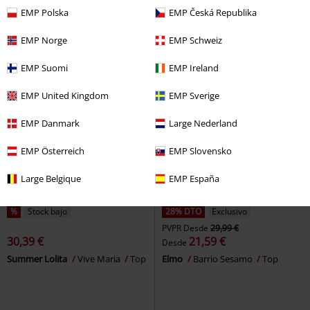
Motörhead
Top
EMP Polska
EMP Česká Republika
EMP Norge
EMP Schweiz
EMP Suomi
EMP Ireland
EMP United Kingdom
EMP Sverige
EMP Danmark
Large Nederland
EMP Österreich
EMP Slovensko
Large Belgique
EMP España
%
Stock bajo
28% DTO
Exclusivo
PVPR
Desde
29,99 €
30,39 €
21,59 €
Desde
Summer Lolita
Vive Maria
Top
Elmo
Barrio Sesamo
Top