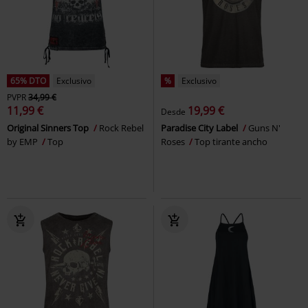
65% DTO
Exclusivo
%
Exclusivo
PVPR
34,99 €
11,99 €
19,99 €
Desde
Original Sinners Top
Rock Rebel
Paradise City Label
Guns N'
by EMP
Top
Roses
Top tirante ancho