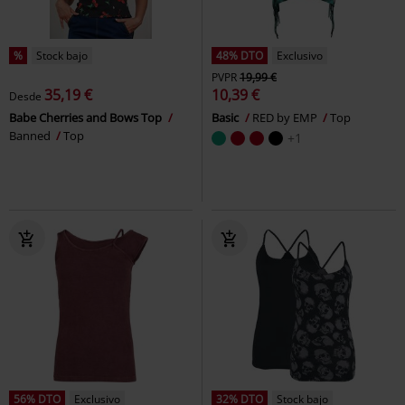
%
Stock bajo
48% DTO
Exclusivo
PVPR
19,99 €
35,19 €
10,39 €
Desde
Babe Cherries and Bows Top
Basic
RED by EMP
Top
Banned
Top
+1
56% DTO
Exclusivo
32% DTO
Stock bajo