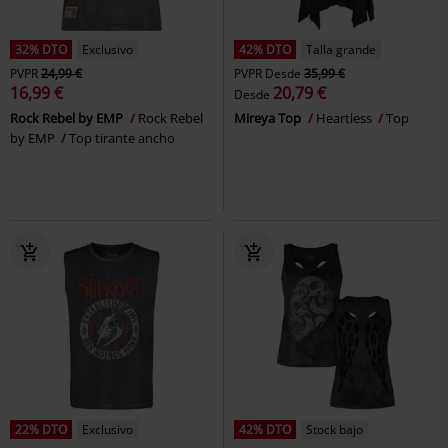
32% DTO
Exclusivo
42% DTO
Talla grande
PVPR
24,99 €
PVPR
Desde
35,99 €
16,99 €
20,79 €
Desde
Rock Rebel by EMP
Rock Rebel
Mireya Top
Heartless
Top
by EMP
Top tirante ancho
22% DTO
Exclusivo
42% DTO
Stock bajo