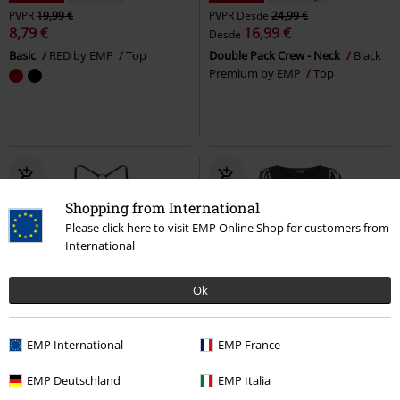
PVPR
19,99 €
PVPR
Desde
24,99 €
8,79 €
16,99 €
Desde
Basic
RED by EMP
Top
Double Pack Crew - Neck
Black
Premium by EMP
Top
Shopping from International
Please click here to visit EMP Online Shop for customers from
International
Ok
56% DTO
Exclusivo
34% DTO
Stock bajo
EMP International
EMP France
PVPR
19,99 €
PVPR
32,99 €
8,79 €
21,59 €
EMP Deutschland
EMP Italia
Top
RED by EMP
Top
EMP Signature Collection