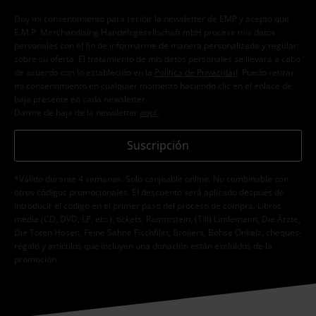
Doy mi consentimiento para recibir la newsletter de EMP y acepto que
E.M.P. Merchandising Handelsgesellschaft mbH procese mis datos
personales con el fin de informarme de manera personalizada y regular
sobre su oferta. El tratamiento de mis datos personales se llevará a cabo
de acuerdo con lo establecido en la
Política de Privacidad
. Puedo retirar
mi consentimiento en cualquier momento haciendo clic en el enlace de
baja presente en cada newsletter.
Darme de baja de la newsletter
aquí
.
Suscripción
*Válido durante 4 semanas. Solo canjeable online. No combinable con
otros códigos promocionales. El descuento será aplicado después de
introducir el código en el primer paso del proceso de compra. Libros,
media (CD, DVD, LP, etc.), tickets, Rammstein, (Till) Lindemann, Die Ärzte,
Die Toten Hosen, Feine Sahne Fischfilet, Broilers, Böhse Onkelz, cheques-
regalo y artículos que incluyen una donación están excluidos de la
promoción.