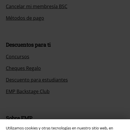
Cancelar mi membresía BSC
Métodos de pago
Descuentos para ti
Concursos
Cheques Regalo
Descuento para estudiantes
EMP Backstage Club
Sobre EMP
Utilizamos cookies y otras tecnologías en nuestro sitio web, en
EMP Eventos