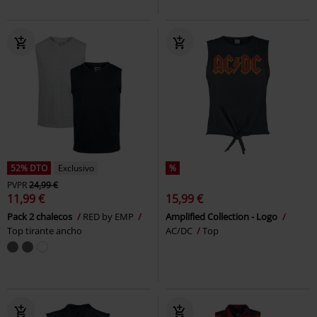
52% DTO
Exclusivo
%
PVPR
24,99 €
11,99 €
15,99 €
Pack 2 chalecos
RED by EMP
Amplified Collection - Logo
Top tirante ancho
AC/DC
Top