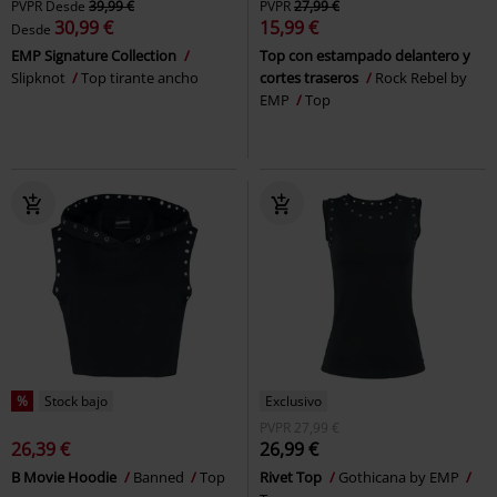
PVPR
Desde
39,99 €
PVPR
27,99 €
30,99 €
15,99 €
Desde
EMP Signature Collection
Top con estampado delantero y
Slipknot
Top tirante ancho
cortes traseros
Rock Rebel by
EMP
Top
%
Stock bajo
Exclusivo
PVPR
27,99 €
26,39 €
26,99 €
B Movie Hoodie
Banned
Top
Rivet Top
Gothicana by EMP