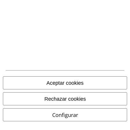
Métodos de pago
Transferencia
bancaria por
adelantado
Contrareembolso
Aceptar cookies
Envío
Rechazar cookies
Configurar
CORREOS RECOGIDA
CORREOS ENTREGA
EN OFICINA
A DOMICILIO