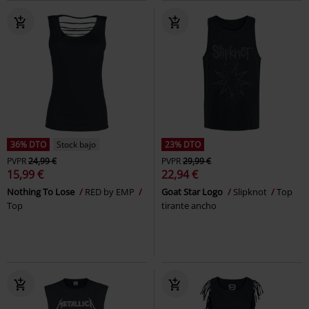
36% DTO
Stock bajo
23% DTO
PVPR
24,99 €
PVPR
29,99 €
15,99 €
22,94 €
Nothing To Lose
RED by EMP
Goat Star Logo
Slipknot
Top
Top
tirante ancho