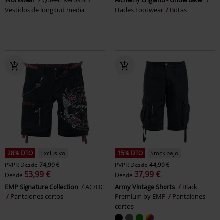
Vestidos de longitud media
Hades Footwear
Botas
28% DTO
Exclusivo
15% DTO
Stock bajo
PVPR
Desde
74,99 €
PVPR
Desde
44,99 €
53,99 €
37,99 €
Desde
Desde
EMP Signature Collection
AC/DC
Army Vintage Shorts
Black
Pantalones cortos
Premium by EMP
Pantalones
cortos