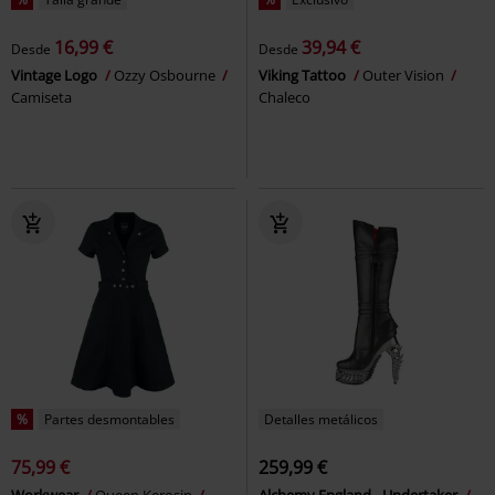
16,99 €
39,94 €
Desde
Desde
Vintage Logo
Ozzy Osbourne
Viking Tattoo
Outer Vision
Camiseta
Chaleco
%
Partes desmontables
Detalles metálicos
75,99 €
259,99 €
Workwear
Queen Kerosin
Alchemy England - Undertaker