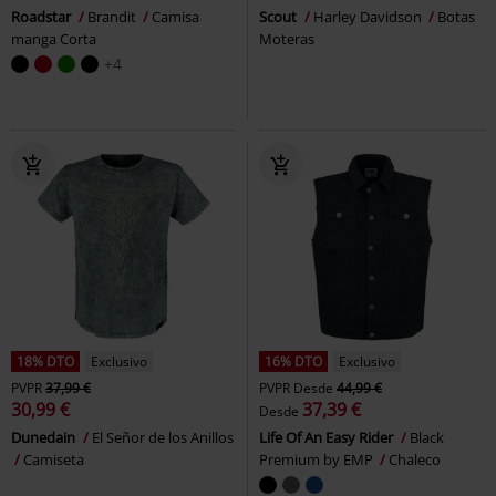
Roadstar
Brandit
Camisa
Scout
Harley Davidson
Botas
manga Corta
Moteras
+4
18% DTO
Exclusivo
16% DTO
Exclusivo
PVPR
37,99 €
PVPR
Desde
44,99 €
30,99 €
37,39 €
Desde
Dunedain
El Señor de los Anillos
Life Of An Easy Rider
Black
Camiseta
Premium by EMP
Chaleco