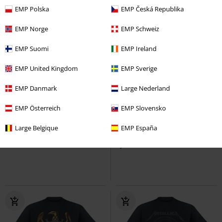
EMP Polska
EMP Česká Republika
EMP Norge
EMP Schweiz
EMP Suomi
EMP Ireland
EMP United Kingdom
EMP Sverige
EMP Danmark
Large Nederland
18% DTO
Talla grande
33% DTO
Exclusivo
EMP Österreich
EMP Slovensko
PVPR
Desde
24,99 €
PVPR
29,99 €
20,39 €
19,99 €
Desde
Large Belgique
EMP España
Stranger Number Of The Beast
Rock Rebel by EMP
Rock Rebel
Iron Maiden
Camiseta
by EMP
Camiseta