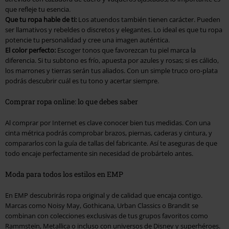
que refleje tu esencia.
Que tu ropa hable de ti:
Los atuendos también tienen carácter. Pueden
ser llamativos y rebeldes o discretos y elegantes. Lo ideal es que tu ropa
potencie tu personalidad y cree una imagen auténtica.
El color perfecto:
Escoger tonos que favorezcan tu piel marca la
diferencia. Si tu subtono es frío, apuesta por azules y rosas; si es cálido,
los marrones y tierras serán tus aliados. Con un simple truco oro-plata
podrás descubrir cuál es tu tono y acertar siempre.
Comprar ropa online: lo que debes saber
Al comprar por Internet es clave conocer bien tus medidas. Con una
cinta métrica podrás comprobar brazos, piernas, caderas y cintura, y
compararlos con la guía de tallas del fabricante. Así te aseguras de que
todo encaje perfectamente sin necesidad de probártelo antes.
Moda para todos los estilos en EMP
En EMP descubrirás ropa original y de calidad que encaja contigo.
Marcas como Noisy May, Gothicana, Urban Classics o Brandit se
combinan con colecciones exclusivas de tus grupos favoritos como
Rammstein, Metallica o incluso con universos de Disney y superhéroes.