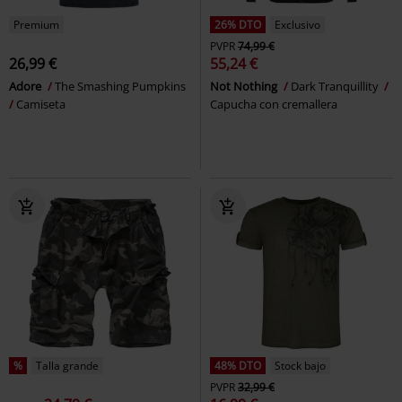
Premium
26% DTO
Exclusivo
PVPR
74,99 €
26,99 €
55,24 €
Adore
The Smashing Pumpkins
Not Nothing
Dark Tranquillity
Camiseta
Capucha con cremallera
%
Talla grande
48% DTO
Stock bajo
PVPR
32,99 €