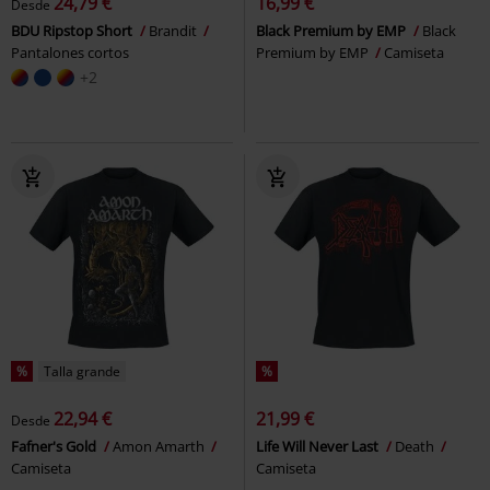
24,79 €
16,99 €
Desde
BDU Ripstop Short
Brandit
Black Premium by EMP
Black
Pantalones cortos
Premium by EMP
Camiseta
+2
%
Talla grande
%
22,94 €
21,99 €
Desde
Fafner's Gold
Amon Amarth
Life Will Never Last
Death
Camiseta
Camiseta