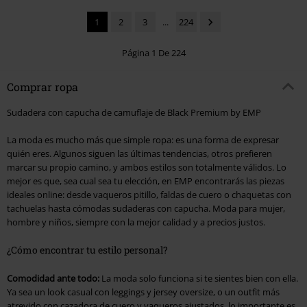
1
2
3
...
224
Página 1 De 224
Comprar ropa
Sudadera con capucha de camuflaje de Black Premium by EMP
La moda es mucho más que simple ropa: es una forma de expresar
quién eres. Algunos siguen las últimas tendencias, otros prefieren
marcar su propio camino, y ambos estilos son totalmente válidos. Lo
mejor es que, sea cual sea tu elección, en EMP encontrarás las piezas
ideales online: desde vaqueros pitillo, faldas de cuero o chaquetas con
tachuelas hasta cómodas sudaderas con capucha. Moda para mujer,
hombre y niños, siempre con la mejor calidad y a precios justos.
¿Cómo encontrar tu estilo personal?
Comodidad ante todo:
La moda solo funciona si te sientes bien con ella.
Ya sea un look casual con leggings y jersey oversize, o un outfit más
atrevido con cazadora de cuero y vaqueros ajustados, lo importante es