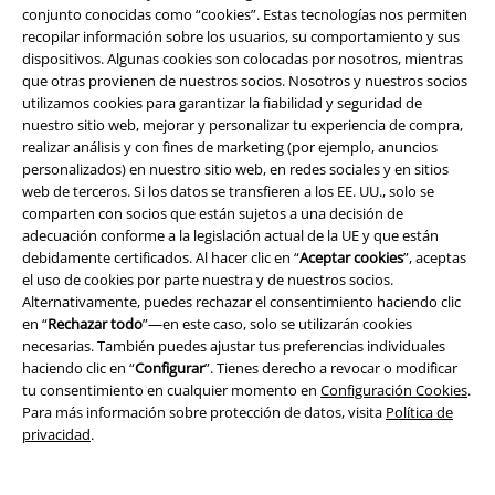
conjunto conocidas como “cookies”. Estas tecnologías nos permiten
Renueva tu armario con las últimas tendencias y añade el calzado
recopilar información sobre los usuarios, su comportamiento y sus
perfecto: botas, zapatillas, sandalias o zapatos de fiesta. Y si buscas
dispositivos. Algunas cookies son colocadas por nosotros, mientras
ideas para regalar, la moda y los accesorios de EMP siempre son un
que otras provienen de nuestros socios. Nosotros y nuestros socios
acierto, ya sea para cumpleaños, Navidad o simplemente porque sí.
utilizamos cookies para garantizar la fiabilidad y seguridad de
nuestro sitio web, mejorar y personalizar tu experiencia de compra,
Si quieres comprar ropa online que combine estilo, calidad y
realizar análisis y con fines de marketing (por ejemplo, anuncios
personalidad, EMP es tu mejor opción.
personalizados) en nuestro sitio web, en redes sociales y en sitios
web de terceros. Si los datos se transfieren a los EE. UU., solo se
comparten con socios que están sujetos a una decisión de
15%
adecuación conforme a la legislación actual de la UE y que están
E-mail Newsletter
descuento
debidamente certificados. Al hacer clic en “
Aceptar cookies
”, aceptas
¡Cheque regalo del 15% de descuento,
el uso de cookies por parte nuestra y de nuestros socios.
suscríbete ahora!
Más
Alternativamente, puedes rechazar el consentimiento haciendo clic
en “
Rechazar todo
”—en este caso, solo se utilizarán cookies
necesarias. También puedes ajustar tus preferencias individuales
haciendo clic en “
Configurar
”. Tienes derecho a revocar o modificar
tu consentimiento en cualquier momento en
Configuración Cookies
.
Para más información sobre protección de datos, visita
Política de
Doy mi consentimiento para recibir la newsletter de EMP y acepto que
privacidad
.
E.M.P. Merchandising Handelsgesellschaft mbH procese mis datos
personales con el fin de informarme de manera personalizada y regular
sobre su oferta. El tratamiento de mis datos personales se llevará a cabo