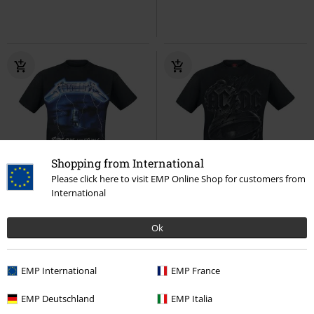
Shopping from International
Please click here to visit EMP Online Shop for customers from
Talla grande
Exclusivo
Talla grande
International
23,99 €
19,99 €
Desde
Desde
Ok
Ride The Lightning
Metallica
Back In Black Torn
AC/DC
Camiseta
Camiseta
EMP International
EMP France
EMP Deutschland
EMP Italia