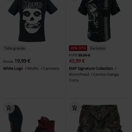
Talla grande
26% DTO
Exclusivo
PVPR
59,99 €
19,99 €
43,99 €
Desde
White Logo
Misfits
Camiseta
EMP Signature Collection
Motörhead
Camisa manga
Corta