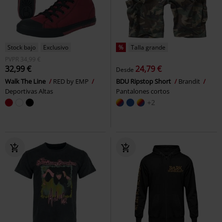
Stock bajo
Exclusivo
%
Talla grande
PVPR
34,99 €
32,99 €
24,79 €
Desde
Walk The Line
RED by EMP
BDU Ripstop Short
Brandit
Deportivas Altas
Pantalones cortos
+2