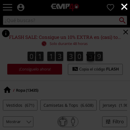
×
EMP
0
-
Música,
Buscar
Buscar
Películas,
en
TV
el
&
catálogo
FLASH SALE: Consigue un 10% EXTRA en (casi) todo
Gaming
Solo durante 48 horas
Merch
-
0
1
1
3
3
0
2
8
0
1
1
3
3
0
2
7
3
9
8
7
Ropa
Alternativa
¡Consíguelo ahora!
Copia el código
FLASH
Ropa (13435)
Vestidos
(671)
Camisetas & Tops
(6.608)
Jerseys
(1.900
Filtro