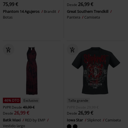
75,99 €
26,99 €
Desde
Phantom 14 Agujeros
Brandit
Great Southem Trendkill
Botas
Pantera
Camiseta
46% DTO
Exclusivo
Talla grande
PVPR
Desde
49,99 €
PVPR
Desde
29,99 €
26,99 €
26,99 €
Desde
Desde
Batik Maxi
RED by EMP
Iowa Star
Slipknot
Camiseta
Vestido largo