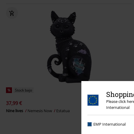
%
Stock bajo
Shopping
Please click he
37,99 €
International
Nine lives
Nemesis Now
Estatua
EMP International