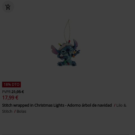
18% DTO
PVPR
21,95 €
17,99 €
Stitch wrapped in Christmas Lights - Adorno árbol de navidad
Lilo &
Stitch
Bolas