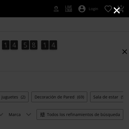
×
0
Login
1
4
5
8
1
3
1
4
5
8
1
2
3
2
4
juguetes
(2)
Decoración de Pared
(69)
Sala de estar
(94)
Marca
Todos los refinamientos de búsqueda