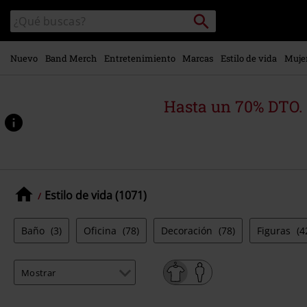
Ir al
Buscar
Buscar
contenido
en
principal
el
catálogo
Nuevo
Band Merch
Entretenimiento
Marcas
Estilo de vida
Muje
Hasta un 70% DTO.
Estilo de vida (1071)
Baño
(3)
Oficina
(78)
Decoración
(78)
Figuras
(4