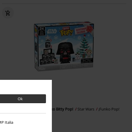
Nuevo
Ok
32,99 €
Calendario de Adviento Funko Bitty Pop!
Star Wars
¡Funko Pop!
P Italia