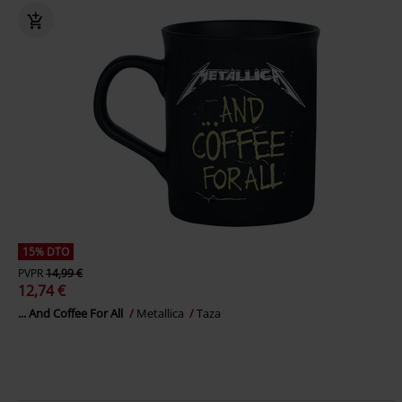
15% DTO
PVPR
14,99 €
12,74 €
... And Coffee For All
Metallica
Taza