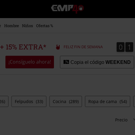
EMP
-
Música,
Películas,
r
Hombre
Niños
Ofertas %
TV
&
Gaming
0
1
0
1
 + 15% EXTRA*
FELIZ FIN DE SEMANA
Merch
-
Ropa
¡Consíguelo ahora!
Copia el código
WEEKEND
Alternativa
26)
Felpudos
(33)
Cocina
(289)
Ropa de cama
(54)
Precio