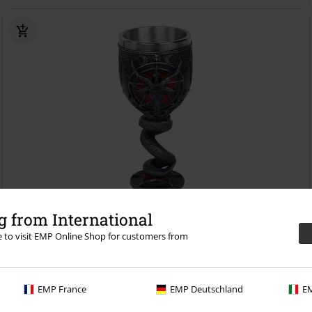
 from International
re to visit EMP Online Shop for customers from
35,99 €
Baphomet Goblet
Nemesis Now
Cáliz
EMP France
EMP Deutschland
EM