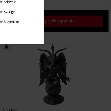
P Schweiz
P Sverige
¡Activa tu prueba gratuita!
P Slovensko
Stock bajo