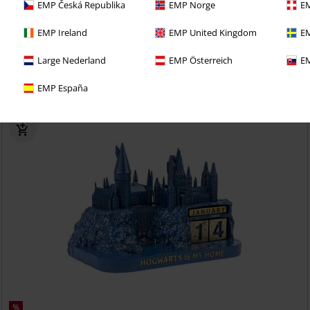
EMP Česká Republika
EMP Norge
EM
EMP Ireland
EMP United Kingdom
EM
richo con una prueba de 30 días de nuestro BACKSTAGE
Large Nederland
EMP Österreich
EM
EMP España
%