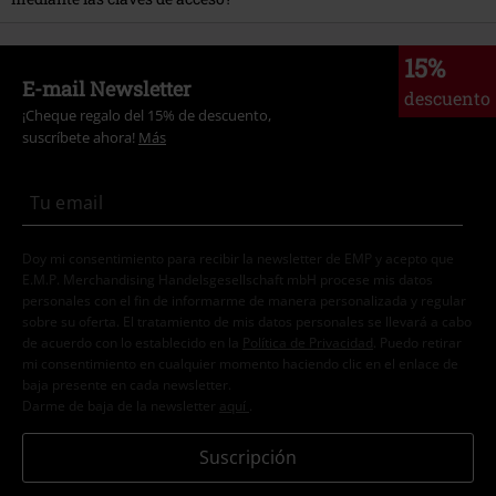
No. Tus datos biométricos no serán compartidos con EMP y sólo serán
utilizados por tu dispositivo.
15%
E-mail Newsletter
descuento
¡Cheque regalo del 15% de descuento,
suscríbete ahora!
Más
Doy mi consentimiento para recibir la newsletter de EMP y acepto que
E.M.P. Merchandising Handelsgesellschaft mbH procese mis datos
personales con el fin de informarme de manera personalizada y regular
sobre su oferta. El tratamiento de mis datos personales se llevará a cabo
de acuerdo con lo establecido en la
Política de Privacidad
. Puedo retirar
mi consentimiento en cualquier momento haciendo clic en el enlace de
baja presente en cada newsletter.
Darme de baja de la newsletter
aquí
.
Suscripción