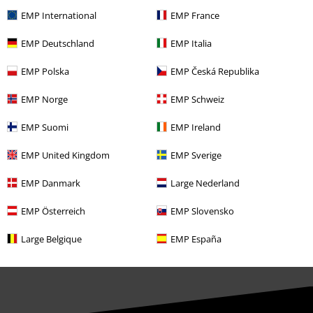
EMP International
EMP France
Descuento para estudiantes
EMP Deutschland
EMP Italia
EMP Backstage Club
EMP Polska
EMP Česká Republika
EMP Norge
EMP Schweiz
Sobre EMP
EMP Suomi
EMP Ireland
EMP Eventos
EMP United Kingdom
EMP Sverige
Programa de Afiliados
EMP Danmark
Large Nederland
Sostenibilidad
EMP Österreich
EMP Slovensko
Large Belgique
EMP España