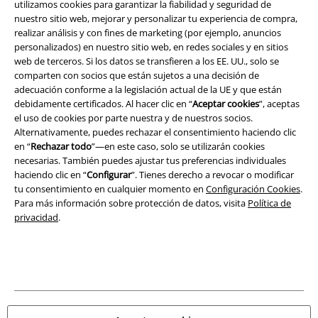
utilizamos cookies para garantizar la fiabilidad y seguridad de
nuestro sitio web, mejorar y personalizar tu experiencia de compra,
Aviso Legal
realizar análisis y con fines de marketing (por ejemplo, anuncios
personalizados) en nuestro sitio web, en redes sociales y en sitios
Ley protección de datos
web de terceros. Si los datos se transfieren a los EE. UU., solo se
comparten con socios que están sujetos a una decisión de
Eliminación de residuos y protección del medioambiente
adecuación conforme a la legislación actual de la UE y que están
debidamente certificados. Al hacer clic en “
Aceptar cookies
”, aceptas
el uso de cookies por parte nuestra y de nuestros socios.
Declaración de Conformidad
Alternativamente, puedes rechazar el consentimiento haciendo clic
en “
Rechazar todo
”—en este caso, solo se utilizarán cookies
Información sobre accesibilidad
necesarias. También puedes ajustar tus preferencias individuales
haciendo clic en “
Configurar
”. Tienes derecho a revocar o modificar
Configuración Cookies
tu consentimiento en cualquier momento en
Configuración Cookies
.
Para más información sobre protección de datos, visita
Política de
Cancelar pedido
privacidad
.
Todos los precios incluyen el IVA pero no los
gastos de transporte
© 1986-2026 E.M.P. Merchandising HGmbH