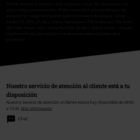
*Válido durante 4 semanas. Solo canjeable online. No combinable con
otros códigos promocionales. El descuento será aplicado después de
introducir el código en el primer paso del proceso de compra. Libros,
media (CD, DVD, LP, etc.), tickets, Rammstein, (Till) Lindemann, Die Ärzte,
Die Toten Hosen, Feine Sahne Fischfilet, Broilers, Böhse Onkelz, cheques-
regalo y artículos que incluyen una donación están excluidos de la
promoción.
Nuestro servicio de atención al cliente está a tu
disposición
Nuestro servicio de atención al cliente estará hoy disponible de 09:00
a 15:30.
Más información
Chat