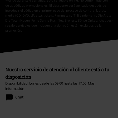
*Válido durante 4 semanas. Solo canjeable online. No combinable con
otros códigos promocionales. El descuento será aplicado después de
introducir el código en el primer paso del proceso de compra. Libros,
media (CD, DVD, LP, etc.), tickets, Rammstein, (Till) Lindemann, Die Ärzte,
Die Toten Hosen, Feine Sahne Fischfilet, Broilers, Böhse Onkelz, cheques-
regalo y artículos que incluyen una donación están excluidos de la
promoción.
Nuestro servicio de atención al cliente está a tu
disposición
Disponibilidad: Lunes desde las 09:00 hasta las 17:00.
Más
información
Chat