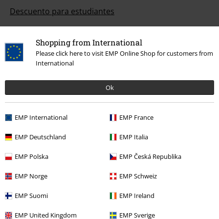
Descuento para estudiantes
EMP Backstage Club
Shopping from International
Please click here to visit EMP Online Shop for customers from
International
Sobre EMP
Ok
EMP Eventos
Programa de Afiliados
EMP International
EMP France
Sostenibilidad
EMP Deutschland
EMP Italia
EMP Polska
EMP Česká Republika
EMP Norge
EMP Schweiz
EMP Suomi
EMP Ireland
EMP United Kingdom
EMP Sverige