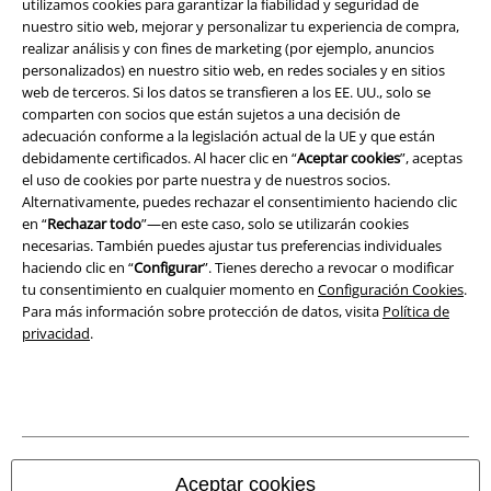
utilizamos cookies para garantizar la fiabilidad y seguridad de
Aviso Legal
nuestro sitio web, mejorar y personalizar tu experiencia de compra,
realizar análisis y con fines de marketing (por ejemplo, anuncios
personalizados) en nuestro sitio web, en redes sociales y en sitios
Ley protección de datos
web de terceros. Si los datos se transfieren a los EE. UU., solo se
comparten con socios que están sujetos a una decisión de
Eliminación de residuos y protección del medioambiente
adecuación conforme a la legislación actual de la UE y que están
debidamente certificados. Al hacer clic en “
Aceptar cookies
”, aceptas
Declaración de Conformidad
el uso de cookies por parte nuestra y de nuestros socios.
Alternativamente, puedes rechazar el consentimiento haciendo clic
Información sobre accesibilidad
en “
Rechazar todo
”—en este caso, solo se utilizarán cookies
necesarias. También puedes ajustar tus preferencias individuales
haciendo clic en “
Configurar
”. Tienes derecho a revocar o modificar
Configuración Cookies
tu consentimiento en cualquier momento en
Configuración Cookies
.
Para más información sobre protección de datos, visita
Política de
Cancelar pedido
privacidad
.
Todos los precios incluyen el IVA pero no los
gastos de transporte
© 1986-2026 E.M.P. Merchandising HGmbH
Aceptar cookies