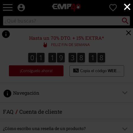
×
EMP
0
-
Música,
Buscar
Buscar
Películas,
en
TV
el
&
catálogo
Hasta un 70% DTO. + 15% EXTRA*
Gaming
FELIZ FIN DE SEMANA
Merch
-
0
1
1
9
3
8
1
8
0
1
1
9
3
8
1
7
2
9
7
8
Ropa
Alternativa
¡Consíguelo ahora!
Copia el código
WEEKEND
Navegación
Pedidos
FAQ
Cuenta de cliente
Backstage Club
¿Cómo escribo una reseña de un producto?