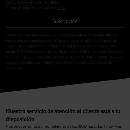
baja presente en cada newsletter.
Darme de baja de la newsletter
aquí
.
Suscripción
*Válido durante 4 semanas. Solo canjeable online. No combinable con
otros códigos promocionales. El descuento será aplicado después de
introducir el código en el primer paso del proceso de compra. Libros,
media (CD, DVD, LP, etc.), tickets, Rammstein, (Till) Lindemann, Die Ärzte,
Die Toten Hosen, Feine Sahne Fischfilet, Broilers, Böhse Onkelz, cheques-
regalo y artículos que incluyen una donación están excluidos de la
promoción.
Nuestro servicio de atención al cliente está a tu
disposición
Nos puedes contactar por teléfono de las 09:00 hasta las 17:00.
Más