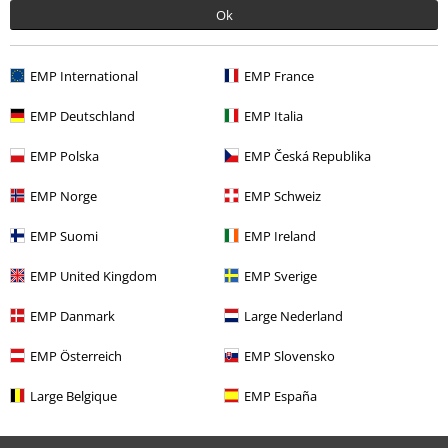
Ok
Descuentos para ti
Concursos
EMP International
EMP France
Cheques Regalo
EMP Deutschland
EMP Italia
Descuento para estudiantes
EMP Polska
EMP Česká Republika
EMP Backstage Club
EMP Norge
EMP Schweiz
EMP Suomi
EMP Ireland
Sobre EMP
EMP United Kingdom
EMP Sverige
EMP Eventos
EMP Danmark
Large Nederland
Programa de Afiliados
EMP Österreich
EMP Slovensko
Sostenibilidad
Large Belgique
EMP España