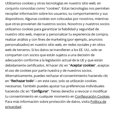
Utilizamos cookies y otras tecnologías en nuestro sitio web, en
conjunto conocidas como “cookies”. Estas tecnologías nos permiten
recopilar información sobre los usuarios, su comportamiento y sus
Legal
dispositivos. Algunas cookies son colocadas por nosotros, mientras
que otras provienen de nuestros socios. Nosotros y nuestros socios
Términos y Condiciones
utilizamos cookies para garantizar la fiabilidad y seguridad de
nuestro sitio web, mejorar y personalizar tu experiencia de compra,
Aviso Legal
realizar análisis y con fines de marketing (por ejemplo, anuncios
personalizados) en nuestro sitio web, en redes sociales y en sitios
Ley protección de datos
web de terceros. Si los datos se transfieren a los EE. UU., solo se
comparten con socios que están sujetos a una decisión de
Eliminación de residuos y protección del medioambiente
adecuación conforme a la legislación actual de la UE y que están
debidamente certificados. Al hacer clic en “
Aceptar cookies
”, aceptas
el uso de cookies por parte nuestra y de nuestros socios.
Declaración de Conformidad
Alternativamente, puedes rechazar el consentimiento haciendo clic
en “
Rechazar todo
”—en este caso, solo se utilizarán cookies
Información sobre accesibilidad
necesarias. También puedes ajustar tus preferencias individuales
haciendo clic en “
Configurar
”. Tienes derecho a revocar o modificar
Configuración Cookies
tu consentimiento en cualquier momento en
Configuración Cookies
.
Para más información sobre protección de datos, visita
Política de
Cancelar pedido
privacidad
.